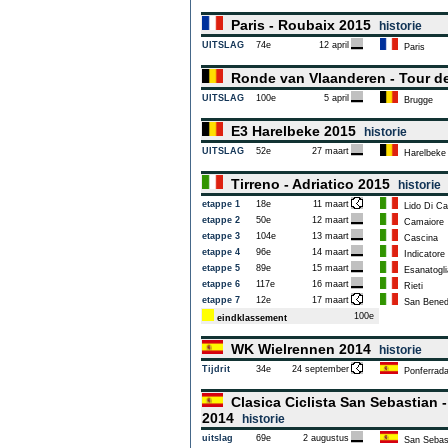
Paris - Roubaix 2015
historie
UITSLAG
74e
12 april
Paris
Ronde van Vlaanderen - Tour d
UITSLAG
100e
5 april
Brugge
E3 Harelbeke 2015
historie
UITSLAG
52e
27 maart
Harelbeke
Tirreno - Adriatico 2015
historie
etappe 1
18e
11 maart
Lido Di Ca
etappe 2
50e
12 maart
Camaiore
etappe 3
104e
13 maart
Cascina
etappe 4
96e
14 maart
Indicatore 
etappe 5
89e
15 maart
Esanatogli
etappe 6
117e
16 maart
Rieti
etappe 7
12e
17 maart
San Benede
100e
eindklassement
WK Wielrennen 2014
historie
Tijdrit
34e
24 september
Ponferrad
Clasica Ciclista San Sebastian 
2014
historie
uitslag
69e
2 augustus
San Sebas