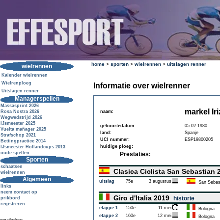
home
>
sporten
>
wielrennen
>
uitslagen renner
wielrennen
Kalender wielrennen
Wielrenploeg
Informatie over wielrenner
Uitslagen renner
Managerspellen
Massasprint 2026
markel Ir
Rosa Nostra 2026
naam:
Wegwedstrijd 2026
IJsmeester 2025
geboortedatum:
05-02-1980
Vuelta mañager 2025
land:
Spanje
Strafschop 2021
UCI nummer:
ESP19800205
Bettingpractice 2014
huidige ploeg:
IJsmeester Hollandcups 2013
oude spellen
Prestaties:
Sporten
schaatsen
Clasica Ciclista San Sebastian
wielrennen
Algemeen
uitslag
75e
3 augustus
San Sebas
links
neem contact op
Giro d'Italia 2019
historie
prikbord
registreren
etappe 1
150e
11 mei
Bologna
etappe 2
160e
12 mei
Bologna