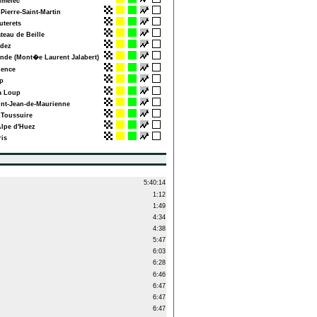
melec
Pierre-Saint-Martin
terets
teau de Beille
dez
de (Mont�e Laurent Jalabert)
ence
p
 Loup
nt-Jean-de-Maurienne
Toussuire
lpe d'Huez
is
5:40:14
1:12
1:49
4:34
4:38
5:47
6:03
6:28
6:46
6:47
6:47
6:47