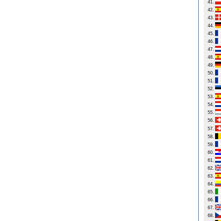
41.
42.
43.
44.
45.
46.
47.
48.
49.
50.
51.
52.
53.
54.
55.
56.
57.
58.
59.
60.
61.
62.
63.
64.
65.
66.
67.
68.