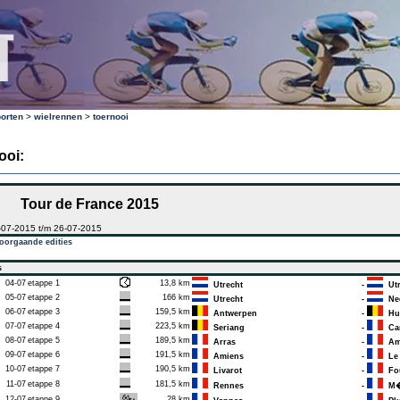
orten
>
wielrennen
>
toernooi
ooi:
Tour de France 2015
-07-2015 t/m 26-07-2015
oorgaande edities
s
04-07
etappe 1
13,8 km
Utrecht
-
Utr
05-07
etappe 2
166 km
Utrecht
-
Nee
06-07
etappe 3
159,5 km
Antwerpen
-
Hu
07-07
etappe 4
223,5 km
Seriang
-
Cam
08-07
etappe 5
189,5 km
Arras
-
Am
09-07
etappe 6
191,5 km
Amiens
-
Le 
10-07
etappe 7
190,5 km
Livarot
-
Fo
11-07
etappe 8
181,5 km
Rennes
-
M�r
12-07
etappe 9
28 km