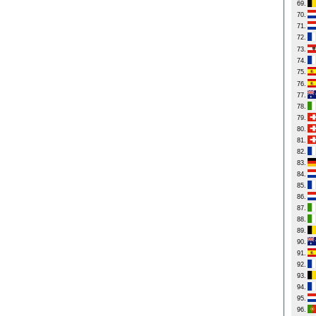
69.
70.
71.
72.
73.
74.
75.
76.
77.
78.
79.
80.
81.
82.
83.
84.
85.
86.
87.
88.
89.
90.
91.
92.
93.
94.
95.
96.