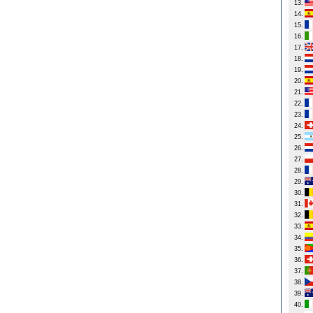
13.
14.
15.
16.
17.
18.
19.
20.
21.
22.
23.
24.
25.
26.
27.
28.
29.
30.
31.
32.
33.
34.
35.
36.
37.
38.
39.
40.