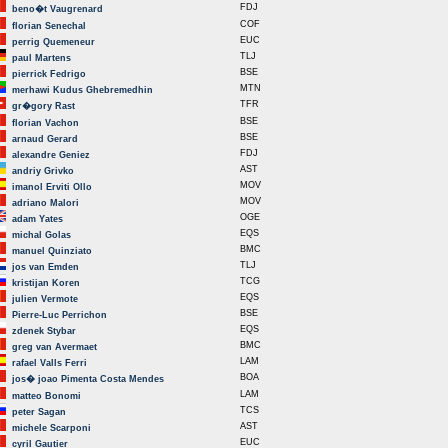
FDJ
beno�t Vaugrenard
COF
florian Senechal
EUC
perrig Quemeneur
TLJ
paul Martens
BSE
pierrick Fedrigo
MTN
merhawi Kudus Ghebremedhin
TFR
gr�gory Rast
BSE
florian Vachon
BSE
arnaud Gerard
FDJ
alexandre Geniez
AST
andriy Grivko
MOV
imanol Erviti Ollo
MOV
adriano Malori
OGE
adam Yates
EQS
michal Golas
BMC
manuel Quinziato
TLJ
jos van Emden
TCG
kristijan Koren
EQS
julien Vermote
BSE
Pierre-Luc Perrichon
EQS
zdenek Stybar
BMC
greg van Avermaet
LAM
rafael Valls Ferri
BOA
jos� joao Pimenta Costa Mendes
LAM
matteo Bonomi
TCS
peter Sagan
AST
michele Scarponi
EUC
cyril Gautier