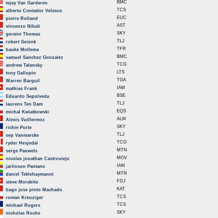
BMC
tejay Van Garderen
TCS
alberto Contador Velasco
EUC
pierre Rolland
AST
vincenzo Nibali
SKY
geraint Thomas
TLJ
robert Gesink
TFR
bauke Mollema
BMC
samuel Sanchez Gonzalez
TCG
andrew Talansky
LTS
tony Gallopin
TGA
Warren Barguil
IAM
mathias Frank
BSE
Eduardo Sepulveda
TLJ
laurens Ten Dam
EQS
michal Kwiatkowski
ALM
Alexis Vuillermoz
SKY
richie Porte
TLJ
sep Vanmarcke
TCG
ryder Hesjedal
MTN
serge Pauwels
MOV
nicolas jonathan Castroviejo
IAM
jarlinson Pantano
MTN
daniel Teklehaymanot
FDJ
steve Morabito
KAT
tiago jose pinto Machado
TCS
roman Kreuziger
TCS
michael Rogers
SKY
nicholas Roche