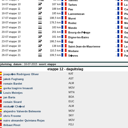
Vannes
-
Plu
14-07
etappe 10
167 km
Tarbes
-
La 
15-07
etappe 11
188 km
Pau
-
Cau
16-07
etappe 12
195 km
Lannemezan
-
Pla
17-07
etappe 13
198,5 km
Muret
-
Ro
18-07
etappe 14
178,5 km
Rodez
-
Men
19-07
etappe 15
183 km
Mende
-
Val
20-07
etappe 16
201 km
Bourg-de-P�age
-
Ga
22-07
etappe 17
161 km
Digne-les-Bains
-
Pra
23-07
etappe 18
186,5 km
Gap
-
Sai
24-07
etappe 19
138 km
Saint-Jean-de-Maurienne
-
La 
25-07
etappe 20
110,5 km
Modane
-
L'A
26-07
etappe 21
109,5 km
S�vres
-
Par
jduitslag
datum
: 16-07-2015
soort: etappe
etappe 12 - daguitslag
KAT
joaqu�m Rodriguez Oliver
AST
jakob Fuglsang
ALM
romain Bardet
MOV
gorka Izagirre Insausti
MTN
Louis Meintjes
BOA
jan Barta
EUC
romain Sicard
ALM
micka�l Ch�rel
MOV
alejandro Valverde Belmonte
SKY
chris Froome
MOV
nairo alexander Quintana Rojas
FDJ
thibaut Pinot