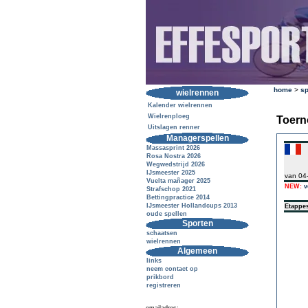
home
>
sp
wielrennen
Kalender wielrennen
Wielrenploeg
Toern
Uitslagen renner
Managerspellen
Massasprint 2026
Rosa Nostra 2026
Wegwedstrijd 2026
IJsmeester 2025
van 04
Vuelta mañager 2025
NEW:
v
Strafschop 2021
Bettingpractice 2014
IJsmeester Hollandcups 2013
Etappe
oude spellen
Sporten
schaatsen
wielrennen
Algemeen
links
neem contact op
prikbord
registreren