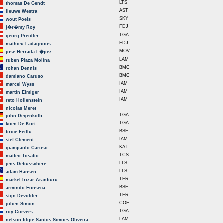
LTS
thomas De Gendt
AST
lieuwe Westra
SKY
wout Poels
FDJ
j�r�my Roy
TGA
georg Preidler
FDJ
mathieu Ladagnous
MOV
jose Herrada L�pez
LAM
ruben Plaza Molina
BMC
rohan Dennis
BMC
damiano Caruso
IAM
marcel Wyss
IAM
martin Elmiger
IAM
reto Hollenstein
nicolas Meret
TGA
john Degenkolb
TGA
koen De Kort
BSE
brice Feillu
IAM
stef Clement
KAT
giampaolo Caruso
TCS
matteo Tosatto
LTS
jens Debusschere
LTS
adam Hansen
TFR
markel Irizar Aranburu
BSE
armindo Fonseca
TFR
stijn Devolder
COF
julien Simon
TGA
roy Curvers
LAM
nelson filipe Santos Simoes Oliveira