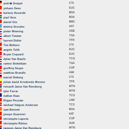
LTS
andr� Greipel
EUC
yohann Gene
BOA
bartosz Huzarski
BOA
paul Voss
BMC
daniel Oss
AST
dmitriy Gruzdev
OGE
pieter Weening
TGA
albert Timmer
TFR
laurent Didier
LTS
Tim Wellens
EUC
angelo Tulik
EUC
Bryan Coquard
TCG
dylan Van Baarle
TGA
ramon Sinkeldam
COF
geoffrey Soupe
IAM
matthias Brandle
LTS
marcel Sieberg
TFR
julian david Arredondo Moreno
MTN
reinardt Janse Van Rensburg
MTN
tyler Farrar
TCG
nathan Haas
LAM
filippo Pozzato
TCS
michael Valgren Andersen
BOA
sam Bennett
KAT
jacopo Guarnieri
COF
christophe Laporte
ALM
christophe Riblon
MTN
jacques Janse Van Rensburg