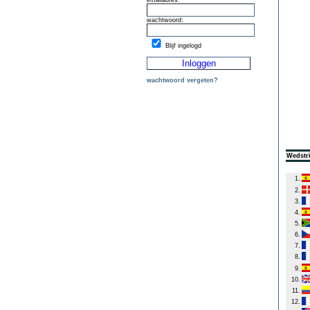
emailadres:
wachtwoord:
Blijf ingelogd
wachtwoord vergeten?
Wedstri
1.
2.
3.
4.
5.
6.
7.
8.
9.
10.
11.
12.