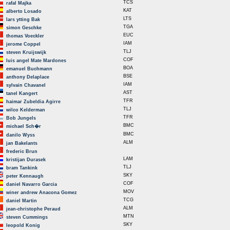
TCS
rafal Majka
KAT
alberto Losado
LTS
lars ytting Bak
TGA
simon Geschke
EUC
thomas Voeckler
IAM
jerome Coppel
TLJ
steven Kruijswijk
COF
luis angel Mate Mardones
BOA
emanuel Buchmann
BSE
anthony Delaplace
IAM
sylvain Chavanel
AST
tanel Kangert
TFR
haimar Zubeldia Agirre
TLJ
wilco Kelderman
TFR
Bob Jungels
BMC
michael Sch�r
BMC
danilo Wyss
ALM
jan Bakelants
frederic Brun
LAM
kristijan Durasek
TLJ
bram Tankink
SKY
peter Kennaugh
COF
daniel Navarro Garcia
MOV
winer andrew Anacona Gomez
TCG
daniel Martin
ALM
jean-christophe Peraud
MTN
steven Cummings
SKY
leopold Konig