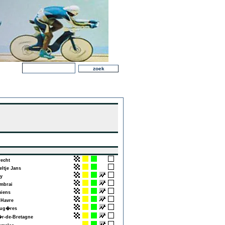
echt
ltje Jans
y
brai
iens
Havre
ug�res
-de-Bretagne