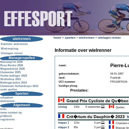
home
>
sporten
>
wielrennen
>
uitslagen renner
wielrennen
Kalender wielrennen
Wielrenploeg
Informatie over wielrenner
Uitslagen renner
Managerspellen
Massasprint 2026
Pierre-L
Rosa Nostra 2026
naam:
Wegwedstrijd 2026
IJsmeester 2025
geboortedatum:
04-01-1987
Vuelta mañager 2025
land:
Frankrijk
Strafschop 2021
UCI nummer:
FRA19870104
Bettingpractice 2014
huidige ploeg:
IJsmeester Hollandcups 2013
oude spellen
Prestaties:
Sporten
schaatsen
Grand Prix Cycliste de Qu�be
wielrennen
Algemeen
uitslag
132e
8 september
Quebec
links
neem contact op
Crit�rium du Dauphin� 2023
prikbord
h
registreren
etappe 1
121e
4 juni
Chambon-s
etappe 2
95e
5 juni
Brassac-le