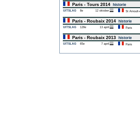
Paris - Tours 2014
historie
UITSLAG
8e
12 oktober
St Arnoult-
Paris - Roubaix 2014
historie
UITSLAG
128e
13 april
Paris
Paris - Roubaix 2013
historie
UITSLAG
65e
7 april
Paris