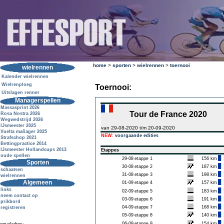
home
>
sporten
>
wielrennen
>
toernooi
wielrennen
Kalender wielrennen
Wielrenploeg
Toernooi:
Uitslagen renner
Managerspellen
Massasprint 2026
Tour de France 2020
Rosa Nostra 2026
Wegwedstrijd 2026
IJsmeester 2025
van 29-08-2020 t/m 20-09-2020
Vuelta mañager 2025
NEW:
voorgaande edities
Strafschop 2021
Bettingpractice 2014
IJsmeester Hollandcups 2013
Etappes
oude spellen
29-08
etappe 1
156 km
Sporten
30-08
etappe 2
187 km
schaatsen
31-08
etappe 3
198 km
wielrennen
Algemeen
01-09
etappe 4
157 km
links
02-09
etappe 5
183 km
neem contact op
03-09
etappe 6
191 km
prikbord
04-09
etappe 7
168 km
registreren
05-09
etappe 8
140 km
06-09
etappe 9
154 km