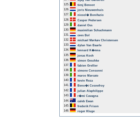
tejay Van Garderen
125.
tiesj Benoot
126.
joris Nieuwenhuis
127.
niccol� Bonifazio
128.
Casper Pedersen
129.
daniel Oss
130.
maximilian Schachmann
131.
cees Bol
132.
michael Mørkøv Christensen
133.
dylan Van Baarle
134.
lennard K�mna
135.
jonas Koch
136.
simon Geschke
137.
fabien Grellier
138.
simone Consonni
139.
marco Marcato
140.
kevin Reza
141.
Beno�t Cosnefroy
142.
julian Alaphilippe
143.
r�mi Cavagna
144.
caleb Ewan
145.
frederik Frison
146.
roger Kluge