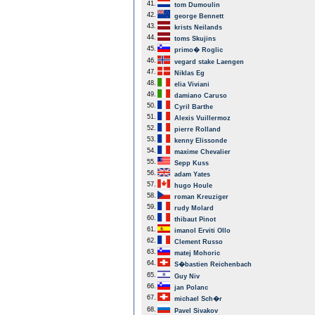
41.
tom Dumoulin
42.
george Bennett
43.
krists Neilands
44.
toms Skujins
45.
primo� Roglic
46.
vegard stake Laengen
47.
Niklas Eg
48.
elia Viviani
49.
damiano Caruso
50.
Cyril Barthe
51.
Alexis Vuillermoz
52.
pierre Rolland
53.
kenny Elissonde
54.
maxime Chevalier
55.
Sepp Kuss
56.
adam Yates
57.
hugo Houle
58.
roman Kreuziger
59.
rudy Molard
60.
thibaut Pinot
61.
imanol Erviti Ollo
62.
Clement Russo
63.
matej Mohoric
64.
S�bastien Reichenbach
65.
Guy Niv
66.
jan Polanc
67.
michael Sch�r
68.
Pavel Sivakov