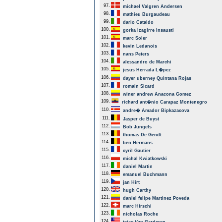
97.
michael Valgren Andersen
98.
mathieu Burgaudeau
99.
dario Cataldo
100.
gorka Izagirre Insausti
101.
marc Soler
102.
kevin Ledanois
103.
nans Peters
104.
alessandro de Marchi
105.
jesus Herrada L�pez
106.
dayer uberney Quintana Rojas
107.
romain Sicard
108.
winer andrew Anacona Gomez
109.
richard ant�nio Carapaz Montenegro
110.
andre� Amador Bipkazacova
111.
Jasper de Buyst
112.
Bob Jungels
113.
thomas De Gendt
114.
ben Hermans
115.
cyril Gautier
116.
michal Kwiatkowski
117.
daniel Martin
118.
emanuel Buchmann
119.
jan Hirt
120.
hugh Carthy
121.
daniel felipe Martinez Poveda
122.
marc Hirschi
123.
nicholas Roche
124.