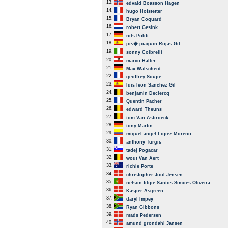
13.
edvald Boasson Hagen
14.
hugo Hofstetter
15.
Bryan Coquard
16.
robert Gesink
17.
nils Politt
18.
jos� joaquin Rojas Gil
19.
sonny Colbrelli
20.
marco Haller
21.
Max Walscheid
22.
geoffrey Soupe
23.
luis leon Sanchez Gil
24.
benjamin Declercq
25.
Quentin Pacher
26.
edward Theuns
27.
tom Van Asbroeck
28.
tony Martin
29.
miguel angel Lopez Moreno
30.
anthony Turgis
31.
tadej Pogacar
32.
wout Van Aert
33.
richie Porte
34.
christopher Juul Jensen
35.
nelson filipe Santos Simoes Oliveira
36.
Kasper Asgreen
37.
daryl Impey
38.
Ryan Gibbons
39.
mads Pedersen
40.
amund grondahl Jansen