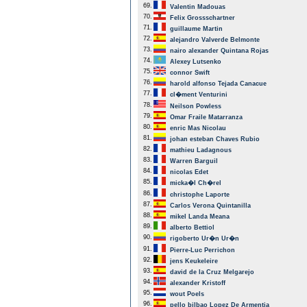
69.
Valentin Madouas
70.
Felix Grossschartner
71.
guillaume Martin
72.
alejandro Valverde Belmonte
73.
nairo alexander Quintana Rojas
74.
Alexey Lutsenko
75.
connor Swift
76.
harold alfonso Tejada Canacue
77.
cl�ment Venturini
78.
Neilson Powless
79.
Omar Fraile Matarranza
80.
enric Mas Nicolau
81.
johan esteban Chaves Rubio
82.
mathieu Ladagnous
83.
Warren Barguil
84.
nicolas Edet
85.
micka�l Ch�rel
86.
christophe Laporte
87.
Carlos Verona Quintanilla
88.
mikel Landa Meana
89.
alberto Bettiol
90.
rigoberto Ur�n Ur�n
91.
Pierre-Luc Perrichon
92.
jens Keukeleire
93.
david de la Cruz Melgarejo
94.
alexander Kristoff
95.
wout Poels
96.
pello bilbao Lopez De Armentia