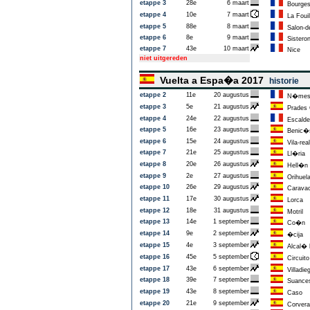
etappe 3
28e
6 maart
Bourge
etappe 4
10e
7 maart
La Fouil
etappe 5
88e
8 maart
Salon-d
etappe 6
8e
9 maart
Sistero
etappe 7
43e
10 maart
Nice
niet uitgereden
Vuelta a Espa�a 2017
historie
etappe 2
11e
20 augustus
N�me
etappe 3
5e
21 augustus
Prades 
etappe 4
24e
22 augustus
Escalde
etappe 5
16e
23 augustus
Benic�
etappe 6
15e
24 augustus
Vila-real
etappe 7
21e
25 augustus
Ll�ria
etappe 8
20e
26 augustus
Hell�n
etappe 9
2e
27 augustus
Orihuel
etappe 10
26e
29 augustus
Caravaca
etappe 11
17e
30 augustus
Lorca
etappe 12
18e
31 augustus
Motril
etappe 13
14e
1 september
Co�n
etappe 14
9e
2 september
�cija
etappe 15
4e
3 september
Alcal� 
etappe 16
45e
5 september
Circuito
etappe 17
43e
6 september
Villadie
etappe 18
39e
7 september
Suance
etappe 19
43e
8 september
Caso
etappe 20
21e
9 september
Corvera 