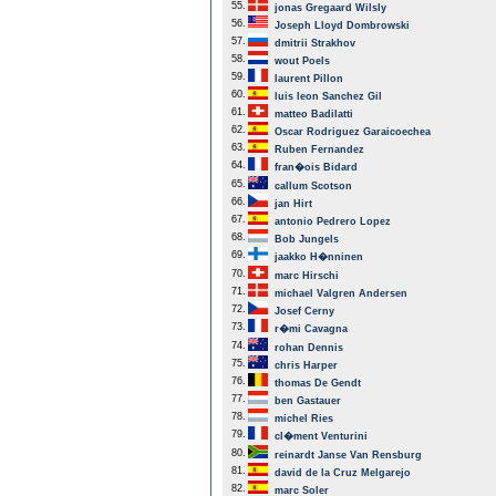
55.
jonas Gregaard Wilsly
56.
Joseph Lloyd Dombrowski
57.
dmitrii Strakhov
58.
wout Poels
59.
laurent Pillon
60.
luis leon Sanchez Gil
61.
matteo Badilatti
62.
Oscar Rodriguez Garaicoechea
63.
Ruben Fernandez
64.
fran�ois Bidard
65.
callum Scotson
66.
jan Hirt
67.
antonio Pedrero Lopez
68.
Bob Jungels
69.
jaakko H�nninen
70.
marc Hirschi
71.
michael Valgren Andersen
72.
Josef Cerny
73.
r�mi Cavagna
74.
rohan Dennis
75.
chris Harper
76.
thomas De Gendt
77.
ben Gastauer
78.
michel Ries
79.
cl�ment Venturini
80.
reinardt Janse Van Rensburg
81.
david de la Cruz Melgarejo
82.
marc Soler