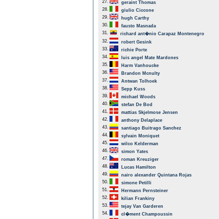
27.
geraint Thomas
28.
giulio Ciccone
29.
hugh Carthy
30.
fausto Masnada
31.
richard ant�nio Carapaz Montenegro
32.
robert Gesink
33.
richie Porte
34.
luis angel Mate Mardones
35.
Harm Vanhoucke
36.
Brandon Mcnulty
37.
Antwan Tolhoek
38.
Sepp Kuss
39.
michael Woods
40.
stefan De Bod
41.
mattias Skjelmose Jensen
42.
anthony Delaplace
43.
santiago Buitrago Sanchez
44.
sylvain Moniquet
45.
wilco Kelderman
46.
simon Yates
47.
roman Kreuziger
48.
Lucas Hamilton
49.
nairo alexander Quintana Rojas
50.
simone Petilli
51.
Hermann Pernsteiner
52.
kilian Frankiny
53.
tejay Van Garderen
54.
cl�ment Champoussin