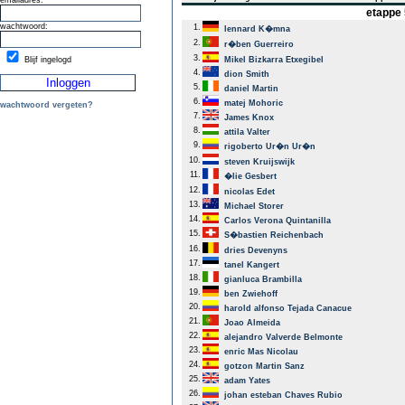
emailadres:
etappe 
wachtwoord:
1.
lennard K�mna
2.
r�ben Guerreiro
3.
Blijf ingelogd
Mikel Bizkarra Etxegibel
4.
dion Smith
5.
daniel Martin
6.
matej Mohoric
wachtwoord vergeten?
7.
James Knox
8.
attila Valter
9.
rigoberto Ur�n Ur�n
10.
steven Kruijswijk
11.
�lie Gesbert
12.
nicolas Edet
13.
Michael Storer
14.
Carlos Verona Quintanilla
15.
S�bastien Reichenbach
16.
dries Devenyns
17.
tanel Kangert
18.
gianluca Brambilla
19.
ben Zwiehoff
20.
harold alfonso Tejada Canacue
21.
Joao Almeida
22.
alejandro Valverde Belmonte
23.
enric Mas Nicolau
24.
gotzon Martin Sanz
25.
adam Yates
26.
johan esteban Chaves Rubio