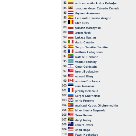
83.
andres camilo Ardila Ordo�ez
84.
jonathan klever Caicedo Cepeda
85.
thymen Arensman
86.
Fernando Barcelo Aragon
87.
Steff Cras
88.
tomasz Marczynski
89.
artem Nych
90.
Lukasz Owsian
91.
dario Cataldo
92.
Sergio Samitier Samitier
93.
mathieu Ladagnous
94.
Natnael Berhane
95.
vadim Pronskiy
96.
Omer Goldstein
97.
brent Bookwalter
98.
edward King
99.
antoine Duchesne
100.
rein Taaramae
101.
jeremy Bellicaud
102.
Sergei Chernetski
103.
chris Froome
104.
merhawi Kudus Ghebremedhin
105.
Mikel Iturria Segurola
106.
Sean Bennett
107.
daryl Impey
108.
robert Power
109.
chad Haga
110.
Pavel Kochetkov