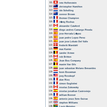
111.
reto Hollenstein
112.
christopher Hamilton
113.
ide Schelling
114.
connor Brown
115.
thomas Champion
116.
r�my Rochas
117.
alexander Cataford
118.
diego andres Camargo Pineda
119.
jose Herrada L�pez
120.
juan pedro Lopez Perez
121.
juan jose Lobato Del Valle
122.
frederik Wandahl
123.
max Kanter
124.
sander Armee
125.
rob Britton
126.
Joan Bou Company
127.
maxim Van Gils
128.
juan sebastian Molano Benavides
129.
koen Bouwman
130.
joey Rosskopf
131.
alan Riou
132.
simon Guglielmi
133.
nicolas Zukowsky
134.
nicolas jonathan Castroviejo
135.
william Bonnet
136.
antonio jesus Soto Guirao
137.
stephen Williams
138.
Louis Meintjes