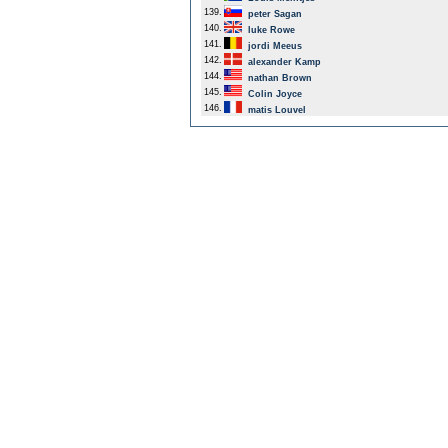
139.
peter Sagan
140.
luke Rowe
141.
jordi Meeus
142.
alexander Kamp
144.
nathan Brown
145.
Colin Joyce
146.
matis Louvel