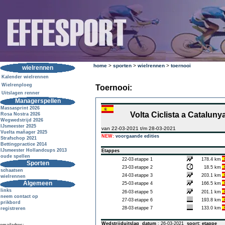
home
>
sporten
>
wielrennen
>
toernooi
wielrennen
Kalender wielrennen
Wielrenploeg
Toernooi:
Uitslagen renner
Managerspellen
Massasprint 2026
Volta Ciclista a Cataluny
Rosa Nostra 2026
Wegwedstrijd 2026
IJsmeester 2025
van 22-03-2021 t/m 28-03-2021
Vuelta mañager 2025
NEW:
voorgaande edities
Strafschop 2021
Bettingpractice 2014
IJsmeester Hollandcups 2013
Etappes
oude spellen
22-03
etappe 1
178.4 km
Sporten
23-03
etappe 2
18.5 km
schaatsen
24-03
etappe 3
203.1 km
wielrennen
Algemeen
25-03
etappe 4
166.5 km
links
26-03
etappe 5
201.1 km
neem contact op
27-03
etappe 6
193.8 km
prikbord
28-03
etappe 7
133.0 km
registreren
Wedstrijduitslag
datum
: 26-03-2021
soort: etappe