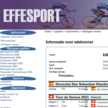
home
>
sporten
>
wielrennen
>
uitslagen renner
wielrennen
Kalender wielrennen
Wielrenploeg
Informatie over wielrenner
Uitslagen renner
Managerspellen
Massasprint 2026
ki
Rosa Nostra 2026
naam:
Wegwedstrijd 2026
IJsmeester 2025
geboortedatum:
26-0
Vuelta mañager 2025
land:
Zwit
Strafschop 2021
UCI nummer:
SUI1
Bettingpractice 2014
huidige ploeg:
IJsmeester Hollandcups 2013
oude spellen
Prestaties:
Sporten
schaatsen
Donostia San Sebastian Klasik
wielrennen
Algemeen
uitslag
87e
31 juli
San Sebas
links
neem contact op
Tour de Suisse 2021
historie
prikbord
registreren
etappe 1
61e
6 juni
Frauenfeld
etappe 2
121e
7 juni
Neuhausen