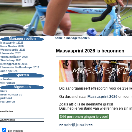
home
>
managerspellen
Managerspellen
Massasprint 2026
Rosa Nostra 2026
Massasprint 2026 is begonnen
Wegwedstrijd 2026
IJsmeester 2025
Vuelta mañager 2025
Strafschop 2021
Bettingpractice 2014
IJsmeester Hollandcups 2013
oude spellen
Sporten
schaatsen
wielrennen
Algemeen
Dit jaar organiseert effesport.nl voor de 23e 
links
neem contact op
Ga dus snel naar
Massasprint 2026
om een 
prikbord
registreren
Zoals altijd is de deelname gratis!
Dus, heb je verstand van wielrennen en zin i
emailadres:
344 personen gingen je voor!
wachtwoord:
>> schrijf je nu in <<
Blijf ingelogd