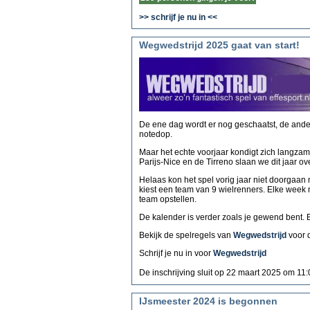
>> schrijf je nu in <<
Wegwedstrijd 2025 gaat van start!
De ene dag wordt er nog geschaatst, de andere 
notedop.
Maar het echte voorjaar kondigt zich langzam
Parijs-Nice en de Tirreno slaan we dit jaar ove
Helaas kon het spel vorig jaar niet doorgaan 
kiest een team van 9 wielrenners. Elke week 
team opstellen.
De kalender is verder zoals je gewend bent. 
Bekijk de spelregels van
Wegwedstrijd
voor d
Schrijf je nu in voor
Wegwedstrijd
De inschrijving sluit op 22 maart 2025 om 11:0
IJsmeester 2024 is begonnen