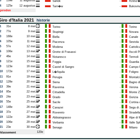
3
139e
11 augustus
Sanok
-
Rzesz
4
125e
12 augustus
Tarn�w
-
Bukovina
tgereden
iro d'Italia 2021
historie
1
31e
8 mei
Torino
-
Torino
2
77e
9 mei
Stupinigi
-
Novara
3
168e
10 mei
Biella
-
Canale
4
105e
11 mei
Piacenza
-
Sestola
5
57e
12 mei
Modena
-
Cattolic
6
106e
13 mei
Grotte di Frasassi
-
Ascoli P
7
46e
14 mei
Notaresco
-
Termoli
8
121e
15 mei
Foggia
-
Guardia 
9
123e
16 mei
Castel di Sangro
-
Campo F
10
172e
17 mei
L�Aquila
-
Foligno
11
91e
19 mei
Perugia
-
Montalci
12
128e
20 mei
Siena
-
Bagno d
13
39e
21 mei
Ravenna
-
Verona
14
95e
22 mei
Cittadella
-
Monte Z
15
24e
23 mei
Grado
-
Gorizia
16
55e
25 mei
Sacile
-
Cortina
17
148e
26 mei
Canazei
-
Sega di 
18
37e
27 mei
Rovereto
-
Stradell
19
122e
28 mei
Abbiategrasso
-
Alpe di 
20
106e
29 mei
Verbania
-
Valle Spl
21
23e
30 mei
Senago
-
Milano
120e
klassement