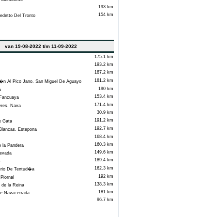
193 km
154 km
detto Del Tronto
van 19-08-2022 t/m 11-09-2022
175.1 km
193.2 km
187.2 km
181.2 km
n Al Pico Jano. San Miguel De Aguayo
190 km
a
153.4 km
Fancuaya
171.4 km
res. Nava
30.9 km
191.2 km
 Gata
192.7 km
ancas. Estepona
168.4 km
160.3 km
 la Pandera
149.6 km
evada
189.4 km
s
162.3 km
io De Tentud�a
192 km
Piornal
138.3 km
de la Reina
181 km
e Navacerrada
96.7 km