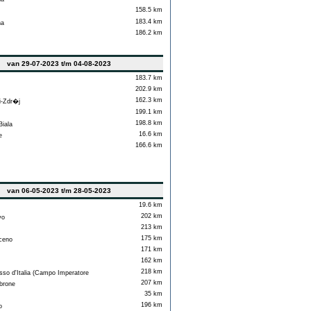
158.5 km
183.4 km
na
186.2 km
van 29-07-2023 t/m 04-08-2023
183.7 km
202.9 km
162.3 km
-Zdr�j
199.1 km
198.8 km
iala
16.6 km
e
166.6 km
van 06-05-2023 t/m 28-05-2023
19.6 km
202 km
vo
213 km
175 km
ceno
171 km
162 km
218 km
so d'Italia (Campo Imperatore
207 km
rone
35 km
196 km
o