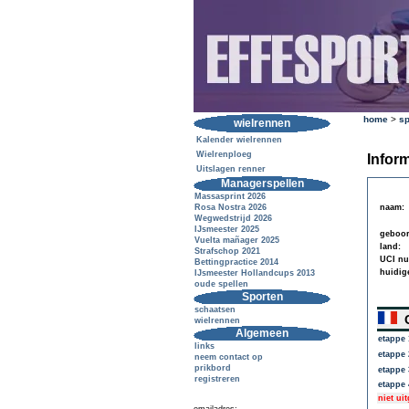
home
>
sp
wielrennen
Kalender wielrennen
Wielrenploeg
Inform
Uitslagen renner
Managerspellen
Massasprint 2026
Rosa Nostra 2026
naam:
Wegwedstrijd 2026
IJsmeester 2025
geboor
Vuelta mañager 2025
land:
Strafschop 2021
UCI n
Bettingpractice 2014
huidig
IJsmeester Hollandcups 2013
oude spellen
Sporten
schaatsen
C
wielrennen
Algemeen
etappe 
links
etappe 
neem contact op
prikbord
etappe 
registreren
etappe 
niet ui