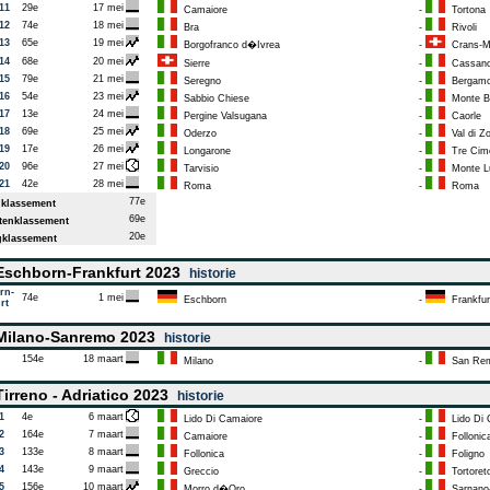
11
29e
17 mei
Camaiore
-
Tortona
12
74e
18 mei
Bra
-
Rivoli
13
65e
19 mei
Borgofranco d�Ivrea
-
Crans-M
14
68e
20 mei
Sierre
-
Cassano
15
79e
21 mei
Seregno
-
Bergam
16
54e
23 mei
Sabbio Chiese
-
Monte B
17
13e
24 mei
Pergine Valsugana
-
Caorle
18
69e
25 mei
Oderzo
-
Val di Zo
19
17e
26 mei
Longarone
-
Tre Cime
20
96e
27 mei
Tarvisio
-
Monte Lu
21
42e
28 mei
Roma
-
Roma
77e
klassement
69e
enklassement
20e
klassement
schborn-Frankfurt 2023
historie
rn-
74e
1 mei
Eschborn
-
Frankfur
rt
ilano-Sanremo 2023
historie
154e
18 maart
Milano
-
San Re
irreno - Adriatico 2023
historie
1
4e
6 maart
Lido Di Camaiore
-
Lido Di 
2
164e
7 maart
Camaiore
-
Follonic
3
133e
8 maart
Follonica
-
Foligno
4
143e
9 maart
Greccio
-
Tortoret
5
156e
10 maart
Morro d�Oro
-
Sarnano-