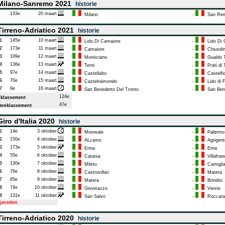
ilano-Sanremo 2021
historie
133e
20 maart
Milano
-
San Re
irreno-Adriatico 2021
historie
1
145e
10 maart
Lido Di Camaiore
-
Lido Di 
2
173e
11 maart
Camaiore
-
Chiusdi
3
109e
12 maart
Monticiano
-
Gualdo T
4
136e
13 maart
Terni
-
Prati di 
5
97e
14 maart
Castellalto
-
Castelfi
6
70e
15 maart
Castelraimondo
-
Lido di 
7
9e
16 maart
San Benedetto Del Tronto
-
San Bene
124e
klassement
47e
enklassement
iro d'Italia 2020
historie
1
14e
3 oktober
Monreale
-
Palermo
2
150e
4 oktober
ALcamo
-
Agrigent
3
173e
5 oktober
Enna
-
Etna
4
55e
6 oktober
Catania
-
Villafran
5
130e
7 oktober
Mileto
-
Camigliat
6
76e
8 oktober
Castrovillari
-
Matera
7
85e
9 oktober
Matera
-
Brindisi
8
74e
10 oktober
Giovinazzo
-
Vieste
9
131e
11 oktober
San Salvo
-
Roccara
tgereden
irreno-Adriatico 2020
historie