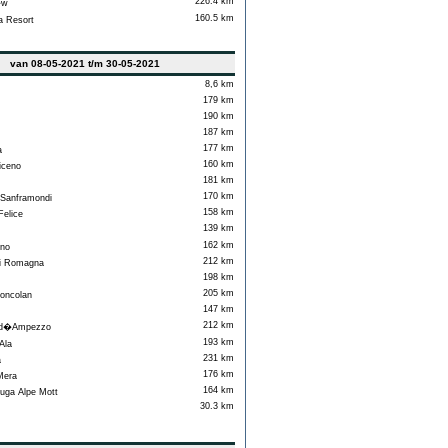
226.4 km
�w
160.5 km
 Resort
van 08-05-2021 t/m 30-05-2021
8,6 km
179 km
190 km
187 km
177 km
a
160 km
iceno
181 km
170 km
Sanframondi
158 km
elice
139 km
162 km
no
212 km
i Romagna
198 km
205 km
oncolan
147 km
212 km
 d�Ampezzo
193 km
Ala
231 km
a
176 km
Mera
164 km
uga Alpe Mott
30.3 km