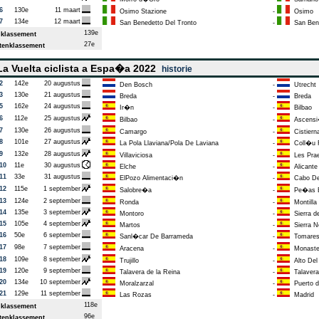
6
130e
11 maart
Osimo Stazione
-
Osimo
7
134e
12 maart
San Benedetto Del Tronto
-
San Bene
139e
klassement
27e
enklassement
a Vuelta ciclista a Espa�a 2022
historie
2
142e
20 augustus
Den Bosch
-
Utrecht
3
130e
21 augustus
Breda
-
Breda
5
162e
24 augustus
Ir�n
-
Bilbao
6
112e
25 augustus
Bilbao
-
Ascensi�
7
130e
26 augustus
Camargo
-
Cistiern
8
101e
27 augustus
La Pola Llaviana/Pola De Laviana
-
Coll�u 
9
132e
28 augustus
Villaviciosa
-
Les Prae
10
11e
30 augustus
Elche
-
Alicante
11
33e
31 augustus
ElPozo Alimentaci�n
-
Cabo De
12
115e
1 september
Salobre�a
-
Pe�as Bl
13
124e
2 september
Ronda
-
Montilla
14
135e
3 september
Montoro
-
Sierra de
15
105e
4 september
Martos
-
Sierra N
16
50e
6 september
Sanl�car De Barrameda
-
Tomare
17
98e
7 september
Aracena
-
Monaster
18
109e
8 september
Trujillo
-
Alto Del 
19
120e
9 september
Talavera de la Reina
-
Talavera 
20
134e
10 september
Moralzarzal
-
Puerto d
21
129e
11 september
Las Rozas
-
Madrid
118e
klassement
96e
enklassement