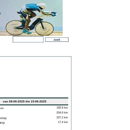
van 08-06-2025 t/m 15-06-2025
195.8 km
�on
204.6 km
207.2 km
onnay
17.4 km
�ray