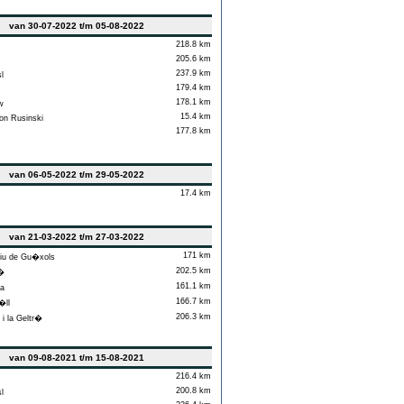
van 30-07-2022 t/m 05-08-2022
218.8 km
205.6 km
237.9 km
l
179.4 km
178.1 km
w
15.4 km
on Rusinski
177.8 km
van 06-05-2022 t/m 29-05-2022
17.4 km
van 21-03-2022 t/m 27-03-2022
171 km
iu de Gu�xols
202.5 km
�
161.1 km
a
166.7 km
ll
206.3 km
i la Geltr�
van 09-08-2021 t/m 15-08-2021
216.4 km
200.8 km
l