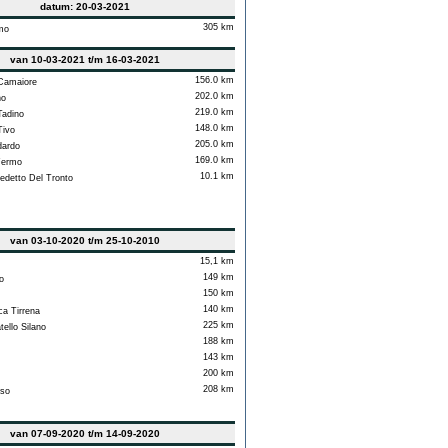
datum: 20-03-2021
305 km
mo
van 10-03-2021 t/m 16-03-2021
156.0 km
Camaiore
202.0 km
no
219.0 km
adino
148.0 km
Tivo
205.0 km
dardo
169.0 km
Fermo
10.1 km
detto Del Tronto
van 03-10-2020 t/m 25-10-2010
15,1 km
149 km
o
150 km
140 km
ca Tirrena
225 km
ello Silano
188 km
143 km
200 km
208 km
so
van 07-09-2020 t/m 14-09-2020