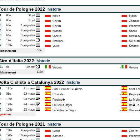
our de Pologne 2022
historie
1
80e
30 juli
Kielce
-
Lublin
2
80e
31 juli
Chelm
-
Zamosc
3
66e
1 augustus
Chelm
-
Przemys
4
65e
2 augustus
Krasnik
-
Sanok
5
64e
3 augustus
Lancut
-
Rzeszo
6
19e
4 augustus
Szaflary
-
Ski stati
7
109e
5 augustus
Valsir
-
Krakow
51e
klassement
iro d'Italia 2022
historie
21
9e
29 mei
Verona
-
Verona
112e
klassement
olta Ciclista a Catalunya 2022
historie
1
121e
21 maart
Sant Feliu de Gu�xols
-
Sant Fel
2
51e
22 maart
L'Escala
-
Perpiny
3
139e
23 maart
Perpiny�
-
La Molin
4
128e
24 maart
La Seu d'Urgell
-
Bo� Ta�
5
108e
25 maart
La Pobla de Segur
-
Vilanova 
tgereden
our de Pologne 2021
historie
1
119e
9 augustus
Lublin
-
Che?m
2
120e
10 augustus
Zamosc
-
Przemys