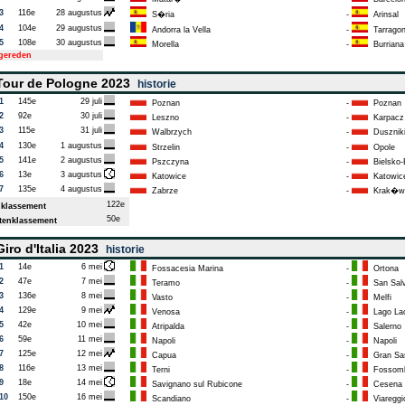
3
116e
28 augustus
S�ria
-
Arinsal
4
104e
29 augustus
Andorra la Vella
-
Tarrago
5
108e
30 augustus
Morella
-
Burriana
tgereden
our de Pologne 2023
historie
1
145e
29 juli
Poznan
-
Poznan
2
92e
30 juli
Leszno
-
Karpacz
3
115e
31 juli
Walbrzych
-
Duszniki
4
130e
1 augustus
Strzelin
-
Opole
5
141e
2 augustus
Pszczyna
-
Bielsko-B
6
13e
3 augustus
Katowice
-
Katowic
7
135e
4 augustus
Zabrze
-
Krak�w
122e
klassement
50e
enklassement
iro d'Italia 2023
historie
1
14e
6 mei
Fossacesia Marina
-
Ortona
2
47e
7 mei
Teramo
-
San Sal
3
136e
8 mei
Vasto
-
Melfi
4
129e
9 mei
Venosa
-
Lago La
5
42e
10 mei
Atripalda
-
Salerno
6
59e
11 mei
Napoli
-
Napoli
7
125e
12 mei
Capua
-
Gran Sas
8
116e
13 mei
Terni
-
Fossomb
9
18e
14 mei
Savignano sul Rubicone
-
Cesena
10
150e
16 mei
Scandiano
-
Viareggi