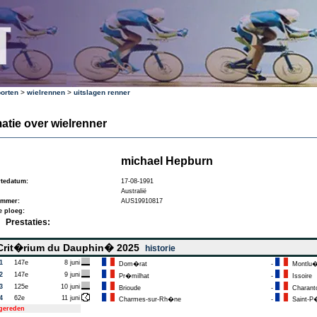
orten
>
wielrennen
>
uitslagen renner
atie over wielrenner
michael Hepburn
tedatum:
17-08-1991
Australië
ummer:
AUS19910817
e ploeg:
Prestaties:
rit�rium du Dauphin� 2025
historie
1
147e
8 juni
Dom�rat
-
Montlu
2
147e
9 juni
Pr�milhat
-
Issoire
3
125e
10 juni
Brioude
-
Charant
4
62e
11 juni
Charmes-sur-Rh�ne
-
Saint-P
tgereden