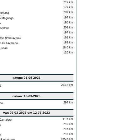
219 km
179 km
207 km
ontana
194 km
 Magnago
195 km
o
203 km
ondone
197 km
161 km
ldo (Palafavera)
183 km
 Di Lavaredo
18.6 km
ssari
126 km
datum: 01-05-2023
203.8 km
t
datum: 18-03-2023
294 km
mo
van 06-03-2023 t/m 12-03-2023
11.5 km
Camaiore
210 km
a
216 km
218 km
o
165.6 km
Sassotetto