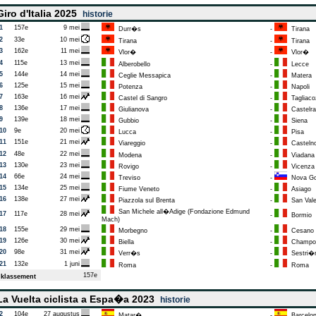
iro d'Italia 2025
historie
1
157e
9 mei
Durr�s
-
Tirana
2
33e
10 mei
Tirana
-
Tirana
3
162e
11 mei
Vlor�
-
Vlor�
4
115e
13 mei
Alberobello
-
Lecce
5
144e
14 mei
Ceglie Messapica
-
Matera
6
125e
15 mei
Potenza
-
Napoli
7
163e
16 mei
Castel di Sangro
-
Tagliaco
8
136e
17 mei
Giulianova
-
Castelra
9
139e
18 mei
Gubbio
-
Siena
10
9e
20 mei
Lucca
-
Pisa
11
151e
21 mei
Viareggio
-
Castelno
12
48e
22 mei
Modena
-
Viadana 
13
130e
23 mei
Rovigo
-
Vicenza
14
66e
24 mei
Treviso
-
Nova Go
15
134e
25 mei
Fiume Veneto
-
Asiago
16
138e
27 mei
Piazzola sul Brenta
-
San Valen
San Michele all�Adige (Fondazione Edmund
17
117e
28 mei
-
Bormio
Mach)
18
155e
29 mei
Morbegno
-
Cesano 
19
126e
30 mei
Biella
-
Champo
20
98e
31 mei
Verr�s
-
Sestri�re
21
132e
1 juni
Roma
-
Roma
157e
klassement
a Vuelta ciclista a Espa�a 2023
historie
2
104e
27 augustus
Matar�
-
Barcelo