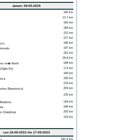
datum: 09-05-2025
160 km
13.7 km
160 km
189 km
151 km
227 km
168 km
zzo
197 km
imondo
181 km
28.6 km
186 km
vo ne� Monti
172 km
(Oglio-Po)
180 km
195 km
rica
219 km
203 km
tino (Brentonico)
155 km
144 km
Maderno
166 km
luc
205 km
 (Vialattea)
143 km
van 26-08-2023 t/m 17-09-2023
181.8 km
na