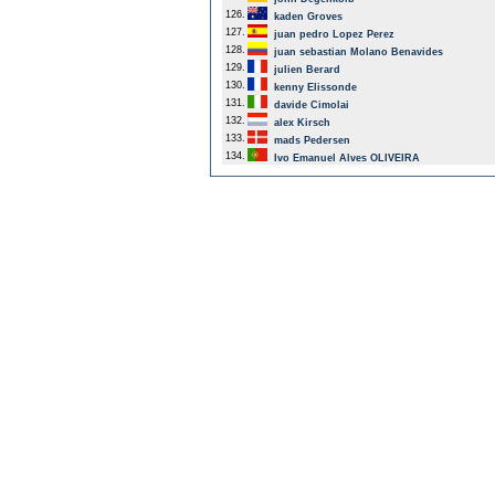
126.
kaden Groves
127.
juan pedro Lopez Perez
128.
juan sebastian Molano Benavides
129.
julien Berard
130.
kenny Elissonde
131.
davide Cimolai
132.
alex Kirsch
133.
mads Pedersen
134.
Ivo Emanuel Alves OLIVEIRA