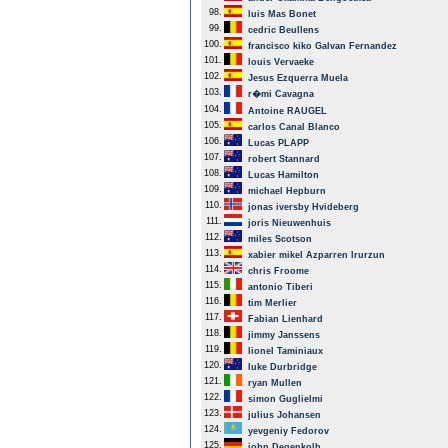
98.
luis Mas Bonet
99.
cedric Beullens
100.
francisco kiko Galvan Fernandez
101.
louis Vervaeke
102.
Jesus Ezquerra Muela
103.
r�mi Cavagna
104.
Antoine RAUGEL
105.
carlos Canal Blanco
106.
Lucas PLAPP
107.
robert Stannard
108.
Lucas Hamilton
109.
michael Hepburn
110.
jonas iversby Hvideberg
111.
joris Nieuwenhuis
112.
miles Scotson
113.
xabier mikel Azparren Irurzun
114.
chris Froome
115.
antonio Tiberi
116.
tim Merlier
117.
Fabian Lienhard
118.
jimmy Janssens
119.
lionel Taminiaux
120.
luke Durbridge
121.
ryan Mullen
122.
simon Guglielmi
123.
julius Johansen
124.
yevgeniy Fedorov
125.
john Degenkolb