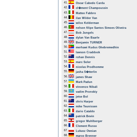
41.
Oscar Cabedo Carda
42.
cl�ment Champoussin
43.
Matteo Fabbro
44.
ilan Wilder Van
45.
wilco Kelderman
46.
nelson filipe Santos Simoes Oliveira
47.
Bob Jungels
48.
dylan Van Baarle
49.
Benjamin TURNER
50.
merhawi Kudus Ghebremedhin
51.
lawson Craddock
52.
rohan Dennis
53.
marc Soler
54.
nicolas Prodhomme
55.
jasha S�tterlin
56.
james Shaw
57.
Mark Padun
58.
vincenzo Nibali
59.
vadim Pronskiy
60.
jetse Bol
61.
chris Harper
62.
mike Teunissen
63.
dario Cataldo
64.
patrick Bevin
65.
gregor Muhlberger
66.
Clement Russo
67.
Lukasz Owsian
68.
marco Brenner