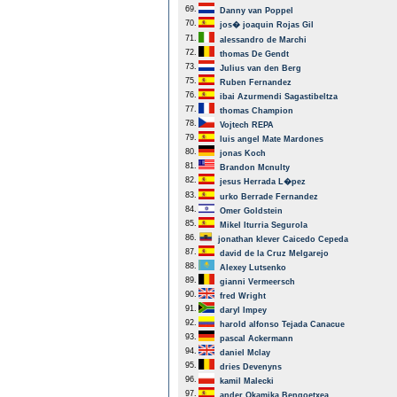
69.
Danny van Poppel
70.
jos� joaquin Rojas Gil
71.
alessandro de Marchi
72.
thomas De Gendt
73.
Julius van den Berg
75.
Ruben Fernandez
76.
ibai Azurmendi Sagastibeltza
77.
thomas Champion
78.
Vojtech REPA
79.
luis angel Mate Mardones
80.
jonas Koch
81.
Brandon Mcnulty
82.
jesus Herrada L�pez
83.
urko Berrade Fernandez
84.
Omer Goldstein
85.
Mikel Iturria Segurola
86.
jonathan klever Caicedo Cepeda
87.
david de la Cruz Melgarejo
88.
Alexey Lutsenko
89.
gianni Vermeersch
90.
fred Wright
91.
daryl Impey
92.
harold alfonso Tejada Canacue
93.
pascal Ackermann
94.
daniel Mclay
95.
dries Devenyns
96.
kamil Malecki
97.
ander Okamika Bengoetxea