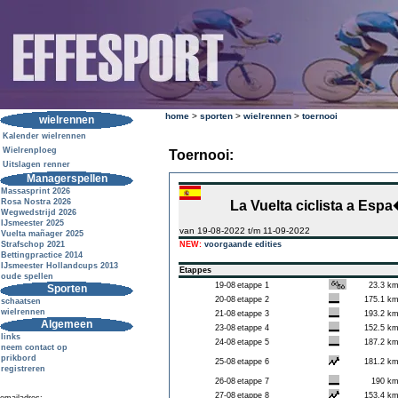
home
>
sporten
>
wielrennen
>
toernooi
wielrennen
Kalender wielrennen
Wielrenploeg
Toernooi:
Uitslagen renner
Managerspellen
Massasprint 2026
Rosa Nostra 2026
La Vuelta ciclista a Esp
Wegwedstrijd 2026
IJsmeester 2025
van 19-08-2022 t/m 11-09-2022
Vuelta mañager 2025
Strafschop 2021
NEW:
voorgaande edities
Bettingpractice 2014
IJsmeester Hollandcups 2013
Etappes
oude spellen
19-08
etappe 1
23.3 k
Sporten
20-08
etappe 2
175.1 k
schaatsen
wielrennen
21-08
etappe 3
193.2 k
Algemeen
23-08
etappe 4
152.5 k
links
24-08
etappe 5
187.2 k
neem contact op
prikbord
25-08
etappe 6
181.2 k
registreren
26-08
etappe 7
190 k
27-08
etappe 8
153.4 k