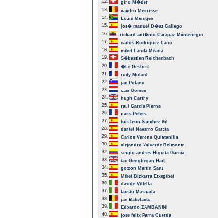
12.
gino M�der
13.
xandro Meurisse
14.
Louis Meintjes
15.
jos� manuel D�az Gallego
16.
richard ant�nio Carapaz Montenegro
17.
carlos Rodriguez Cano
18.
mikel Landa Meana
19.
S�bastien Reichenbach
20.
�lie Gesbert
21.
rudy Molard
22.
jan Polanc
23.
sam Oomen
24.
hugh Carthy
25.
raul Garcia Pierna
26.
nans Peters
27.
luis leon Sanchez Gil
28.
daniel Navarro Garcia
29.
Carlos Verona Quintanilla
30.
alejandro Valverde Belmonte
32.
sergio andres Higuita Garcia
33.
tao Geoghegan Hart
34.
gotzon Martin Sanz
35.
Mikel Bizkarra Etxegibel
36.
davide Villella
37.
fausto Masnada
38.
jan Bakelants
39.
Edoardo ZAMBANINI
40.
jose felix Parra Cuerda