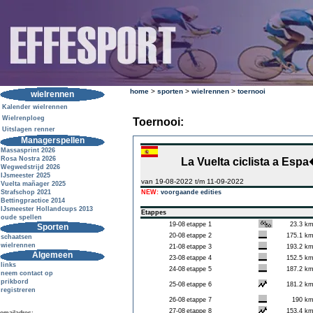
home
>
sporten
>
wielrennen
>
toernooi
wielrennen
Kalender wielrennen
Wielrenploeg
Toernooi:
Uitslagen renner
Managerspellen
Massasprint 2026
Rosa Nostra 2026
La Vuelta ciclista a Esp
Wegwedstrijd 2026
IJsmeester 2025
van 19-08-2022 t/m 11-09-2022
Vuelta mañager 2025
Strafschop 2021
NEW:
voorgaande edities
Bettingpractice 2014
IJsmeester Hollandcups 2013
Etappes
oude spellen
19-08
etappe 1
23.3 k
Sporten
20-08
etappe 2
175.1 k
schaatsen
wielrennen
21-08
etappe 3
193.2 k
Algemeen
23-08
etappe 4
152.5 k
links
24-08
etappe 5
187.2 k
neem contact op
prikbord
25-08
etappe 6
181.2 k
registreren
26-08
etappe 7
190 k
27-08
etappe 8
153.4 k