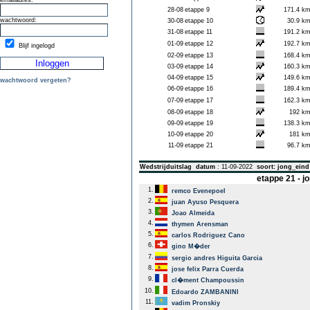
emailadres:
28-08
etappe 9
171.4 k
wachtwoord:
30-08
etappe 10
30.9 k
31-08
etappe 11
191.2 k
01-09
etappe 12
192.7 k
Blijf ingelogd
02-09
etappe 13
168.4 k
03-09
etappe 14
160.3 k
04-09
etappe 15
149.6 k
wachtwoord vergeten?
06-09
etappe 16
189.4 k
07-09
etappe 17
162.3 k
08-09
etappe 18
192 k
09-09
etappe 19
138.3 k
10-09
etappe 20
181 k
11-09
etappe 21
96.7 k
Wedstrijduitslag
datum
: 11-09-2022
soort: jong_eind
etappe 21 - 
1.
remco Evenepoel
2.
juan Ayuso Pesquera
3.
Joao Almeida
4.
thymen Arensman
5.
carlos Rodriguez Cano
6.
gino M�der
7.
sergio andres Higuita Garcia
8.
jose felix Parra Cuerda
9.
cl�ment Champoussin
10.
Edoardo ZAMBANINI
11.
vadim Pronskiy