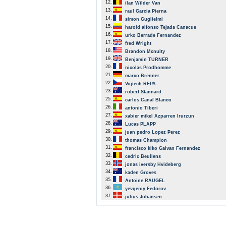
12.
ilan Wilder Van
13.
raul Garcia Pierna
14.
simon Guglielmi
15.
harold alfonso Tejada Canacue
16.
urko Berrade Fernandez
17.
fred Wright
18.
Brandon Mcnulty
19.
Benjamin TURNER
20.
nicolas Prodhomme
21.
marco Brenner
22.
Vojtech REPA
23.
robert Stannard
25.
carlos Canal Blanco
26.
antonio Tiberi
27.
xabier mikel Azparren Irurzun
28.
Lucas PLAPP
29.
juan pedro Lopez Perez
30.
thomas Champion
31.
francisco kiko Galvan Fernandez
32.
cedric Beullens
33.
jonas iversby Hvideberg
34.
kaden Groves
35.
Antoine RAUGEL
36.
yevgeniy Fedorov
37.
julius Johansen