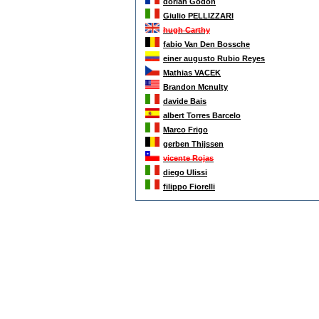
dorian Godon
Giulio PELLIZZARI
hugh Carthy
fabio Van Den Bossche
einer augusto Rubio Reyes
Mathias VACEK
Brandon Mcnulty
davide Bais
albert Torres Barcelo
Marco Frigo
gerben Thijssen
vicente Rojas
diego Ulissi
filippo Fiorelli