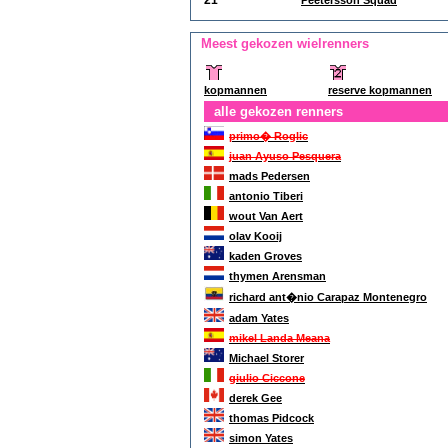
21
Peetersson Squad
Meest gekozen wielrenners
kopmannen
reserve kopmannen
alle gekozen renners
primo� Roglic
juan Ayuso Pesquera
mads Pedersen
antonio Tiberi
wout Van Aert
olav Kooij
kaden Groves
thymen Arensman
richard ant�nio Carapaz Montenegro
adam Yates
mikel Landa Meana
Michael Storer
giulio Ciccone
derek Gee
thomas Pidcock
simon Yates