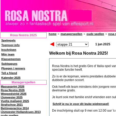
home
managerspellen
oude spellen
rosa 
>
>
>
Rosa Nostra 2025
Spelregels
1 jun 2025
Toernooi info
Inschrijven
Welkom bij Rosa Nostra 2025!
Mijn team
Klassementen
Subleagues
Rosa Nostra is het gratis Giro d' Italia-spel 
Ploegen / renners
speciale functie heeft.
Tell a friend
Zo is er de kopman, wiens prestaties dubbel
Kalender 2025
dubbele punten scoort.
Managerspellen
Massasprint 2026
Ook heeft elk team minstens één jongere renn
Rosa Nostra 2026
deelname gratis.
Wegwedstrijd 2026
Je kunt ook met familie en/of vrienden een s
IJsmeester 2025
Vuelta mañager 2025
Schrijf je nu in voor dit leuke wielrenspel!
Strafschop 2021
Bettingpractice 2014
De inschrijving sluit op 9 mei om 12:00 uur 's
IJsmeester Hollandcups 2013
oude spellen