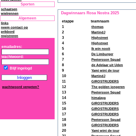
Sporten
schaatsen
Dagwinnaars Rosa Nostra 2025
wielrennen
Algemeen
etappe
teamnaam
links
1
thomas
neem contact op
prikbord
2
MartindJ
registreren
3
Highstreet
4
Highstreet
emailadres:
5
Ik win nooit
6
De Limburger
wachtwoord:
7
Peetersson Squad
8
de Adelaar uit Uden
Blijf ingelogd
9
Yami wint de tour
10
MartindJ
11
GIROSTRIJDERS
12
wachtwoord vergeten?
The golden jongeren
13
Peetersson Squad
14
himalaya
15
GIROSTRIJDERS
16
GIROSTRIJDERS
17
GIROSTRIJDERS
18
Peetersson Squad
19
GIROSTRIJDERS
20
Yami wint de tour