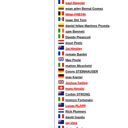
paul Magnier
egan arley Bernal Gomez
Milan FRETIN
isaac Del Toro
daniel felipe Martinez Poveda
sam Bennett
Davide Piganzoli
wout Poels
Jai Hindley
romain Bardet
Max Poole
matteo Moschetti
Georg STEINHAUSER
max Kanter
Joshua Tarling
marc Hirschi
Corbin STRONG
lorenzo Fortunato
Lucas PLAPP
Rick Pluimers
david Gaudu
jay Vine