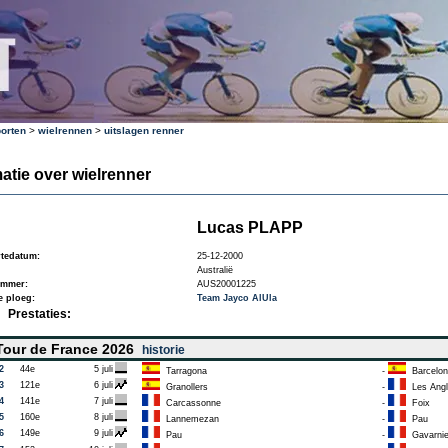
orten
>
wielrennen
>
uitslagen renner
atie over wielrenner
Lucas PLAPP
tedatum:
25-12-2000
Australië
ummer:
AUS20001225
e ploeg:
Team Jayco AlUla
Prestaties:
our de France 2026
historie
2
44e
5 juli
Tarragona
-
Barcelon
3
121e
6 juli
Granollers
-
Les Angl
4
141e
7 juli
Carcassonne
-
Foix
5
160e
8 juli
Lannemezan
-
Pau
6
149e
9 juli
Pau
-
Gavarni