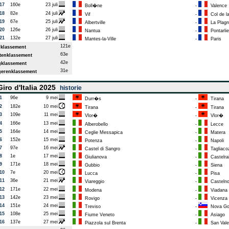
17
160e
23 juli
Boll�ne
-
Valence
18
82e
24 juli
Vif
-
Col de l
19
67e
25 juli
Albertville
-
La Plagn
20
126e
26 juli
Nantua
-
Pontarlie
21
132e
27 juli
Mantes-la-Ville
-
Paris
121e
klassement
63e
enklassement
42e
klassement
31e
erenklassement
iro d'Italia 2025
historie
1
96e
9 mei
Durr�s
-
Tirana
2
182e
10 mei
Tirana
-
Tirana
3
109e
11 mei
Vlor�
-
Vlor�
4
166e
13 mei
Alberobello
-
Lecce
5
164e
14 mei
Ceglie Messapica
-
Matera
6
152e
15 mei
Potenza
-
Napoli
7
97e
16 mei
Castel di Sangro
-
Tagliaco
8
1e
17 mei
Giulianova
-
Castelra
9
171e
18 mei
Gubbio
-
Siena
10
7e
20 mei
Lucca
-
Pisa
11
36e
21 mei
Viareggio
-
Castelno
12
171e
22 mei
Modena
-
Viadana (
13
142e
23 mei
Rovigo
-
Vicenza
14
151e
24 mei
Treviso
-
Nova Go
15
108e
25 mei
Fiume Veneto
-
Asiago
16
137e
27 mei
Piazzola sul Brenta
-
San Valen