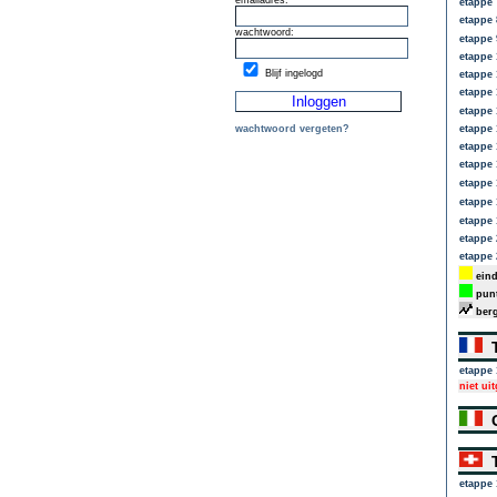
emailadres:
etappe 
etappe 
wachtwoord:
etappe 
etappe 
Blijf ingelogd
etappe 
etappe 
etappe 
wachtwoord vergeten?
etappe 
etappe 
etappe 
etappe 
etappe 
etappe 
etappe 
etappe 
eind
punt
berg
T
etappe 
niet ui
G
T
etappe 