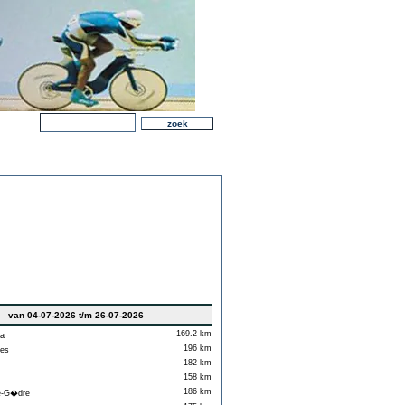
van 04-07-2026 t/m 26-07-2026
169.2 km
a
196 km
es
182 km
158 km
186 km
e-G�dre