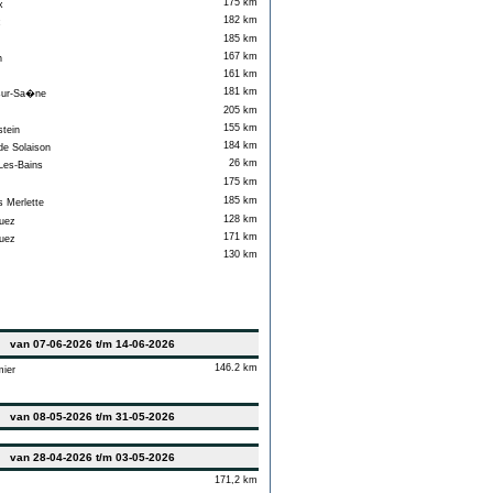
175 km
x
182 km
c
185 km
167 km
n
161 km
181 km
ur-Sa�ne
205 km
155 km
tein
184 km
e Solaison
26 km
es-Bains
175 km
185 km
 Merlette
128 km
uez
171 km
uez
130 km
van 07-06-2026 t/m 14-06-2026
146.2 km
ier
van 08-05-2026 t/m 31-05-2026
van 28-04-2026 t/m 03-05-2026
171,2 km