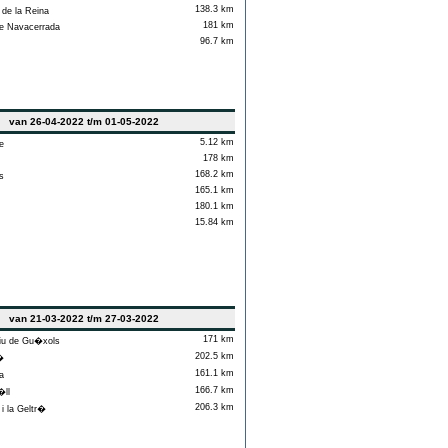
138.3 km
de la Reina
181 km
e Navacerrada
96.7 km
van 26-04-2022 t/m 01-05-2022
5.12 km
e
178 km
168.2 km
s
165.1 km
180.1 km
15.84 km
van 21-03-2022 t/m 27-03-2022
171 km
iu de Gu�xols
202.5 km
�
161.1 km
a
166.7 km
ll
206.3 km
i la Geltr�