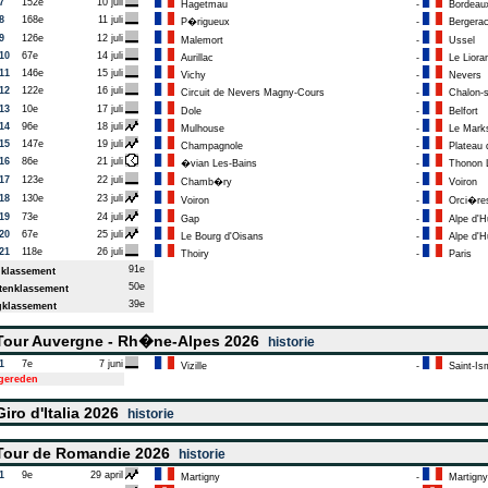
7
152e
10 juli
Hagetmau
-
Bordeau
8
168e
11 juli
P�rigueux
-
Bergera
9
126e
12 juli
Malemort
-
Ussel
10
67e
14 juli
Aurillac
-
Le Liora
11
146e
15 juli
Vichy
-
Nevers
12
122e
16 juli
Circuit de Nevers Magny-Cours
-
Chalon-s
13
10e
17 juli
Dole
-
Belfort
14
96e
18 juli
Mulhouse
-
Le Marks
15
147e
19 juli
Champagnole
-
Plateau d
16
86e
21 juli
�vian Les-Bains
-
Thonon L
17
123e
22 juli
Chamb�ry
-
Voiron
18
130e
23 juli
Voiron
-
Orci�res
19
73e
24 juli
Gap
-
Alpe d'H
20
67e
25 juli
Le Bourg d'Oisans
-
Alpe d'H
21
118e
26 juli
Thoiry
-
Paris
91e
klassement
50e
enklassement
39e
klassement
our Auvergne - Rh�ne-Alpes 2026
historie
1
7e
7 juni
Vizille
-
Saint-Ism
tgereden
iro d'Italia 2026
historie
our de Romandie 2026
historie
1
9e
29 april
Martigny
-
Martigny