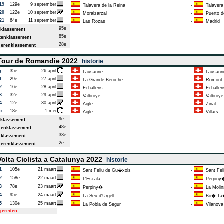
19
129e
9 september
Talavera de la Reina
-
Talavera 
20
122e
10 september
Moralzarzal
-
Puerto d
21
64e
11 september
Las Rozas
-
Madrid
95e
klassement
85e
enklassement
28e
erenklassement
our de Romandie 2022
historie
g
35e
26 april
Lausanne
-
Lausann
1
29e
27 april
La Grande Beroche
-
Romont
2
16e
28 april
Echallens
-
Echallen
3
32e
29 april
Valbroye
-
Valbroye
4
12e
30 april
Aigle
-
Zinal
5
18e
1 mei
Aigle
-
Villars
9e
klassement
48e
enklassement
33e
klassement
2e
erenklassement
olta Ciclista a Catalunya 2022
historie
1
105e
21 maart
Sant Feliu de Gu�xols
-
Sant Fel
2
158e
22 maart
L'Escala
-
Perpiny
3
78e
23 maart
Perpiny�
-
La Molin
4
95e
24 maart
La Seu d'Urgell
-
Bo� Ta�
5
130e
25 maart
La Pobla de Segur
-
Vilanova 
tgereden