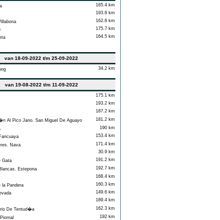
165.4 km
a
193.8 km
162.8 km
llabona
175.7 km
i
164.5 km
eta
van 18-09-2022 t/m 25-09-2022
34.2 km
ong
van 19-08-2022 t/m 11-09-2022
175.1 km
193.2 km
187.2 km
181.2 km
n Al Pico Jano. San Miguel De Aguayo
190 km
a
153.4 km
Fancuaya
171.4 km
res. Nava
30.9 km
191.2 km
 Gata
192.7 km
ancas. Estepona
168.4 km
160.3 km
 la Pandera
149.6 km
evada
189.4 km
162.3 km
io De Tentud�a
192 km
Piornal