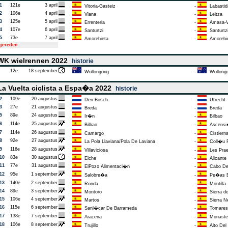
1
121e
3 april
Vitoria-Gasteiz
-
Labastid
2
106e
4 april
Viana
-
Leitza
3
125e
5 april
Errenteria
-
Amasa-Vi
4
107e
6 april
Santurtzi
-
Santurtz
5
73e
7 april
Amorebieta
-
Amorebi
tgereden
K wielrennen 2022
historie
12e
18 september
Wollongong
-
Wollong
a Vuelta ciclista a Espa�a 2022
historie
2
109e
20 augustus
Den Bosch
-
Utrecht
3
27e
21 augustus
Breda
-
Breda
5
89e
24 augustus
Ir�n
-
Bilbao
6
114e
25 augustus
Bilbao
-
Ascensi�
7
114e
26 augustus
Camargo
-
Cistiern
8
92e
27 augustus
La Pola Llaviana/Pola De Laviana
-
Coll�u 
9
116e
28 augustus
Villaviciosa
-
Les Prae
10
83e
30 augustus
Elche
-
Alicante
11
77e
31 augustus
ElPozo Alimentaci�n
-
Cabo De
12
95e
1 september
Salobre�a
-
Pe�as Bl
13
140e
2 september
Ronda
-
Montilla
14
89e
3 september
Montoro
-
Sierra de
15
106e
4 september
Martos
-
Sierra N
16
115e
6 september
Sanl�car De Barrameda
-
Tomares
17
138e
7 september
Aracena
-
Monaster
18
106e
8 september
Trujillo
-
Alto Del 