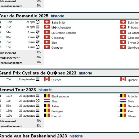
96e
klassement
26e
erenklassement
our de Romandie 2025
historie
g
129e
29 april
Saint-Imier
-
Saint-Imi
1
79e
30 april
M�nchenstein
-
Fribourg
2
51e
1 mei
La Grande Beroche
-
La Grand
3
94e
2 mei
Cossonay
-
Cossona
4
79e
3 mei
Sion
-
Thyon 2
5
15e
4 mei
Gen�ve
-
Gen�ve
72e
klassement
49e
enklassement
28e
erenklassement
rand Prix Cycliste de Qu�bec 2023
historie
70e
8 september
Quebec
-
Quebec
enewi Tour 2023
historie
1
117e
23 augustus
Blankenberge
-
Ardooie
2
11e
24 augustus
Sluis
-
Sluis
3
55e
25 augustus
Aalter
-
Geraards
4
139e
26 augustus
Beringen
-
Peer
5
110e
27 augustus
Riemst
-
Bilzen
79e
klassement
33e
erenklassement
onde van het Baskenland 2023
historie