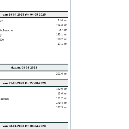
van 29-04-2025 t/m 04-05-2025
3.44 km
er
194.3 km
157 km
e Beroche
183.1 km
y
118.2 km
000
17.1 km
datum: 08-09-2023
201.6 km
van 21-08-2023 t/m 27-08-2023
182.9 km
13.6 km
171.2 km
bergen
179.4 km
187.3 km
van 03-04-2023 t/m 08-04-2023