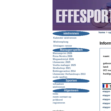
home
>
sp
wielrennen
Kalender wielrennen
Wielrenploeg
Inform
Uitslagen renner
Managerspellen
Massasprint 2026
Rosa Nostra 2026
naam:
Wegwedstrijd 2026
IJsmeester 2025
geboor
Vuelta mañager 2025
land:
Strafschop 2021
UCI n
Bettingpractice 2014
huidig
IJsmeester Hollandcups 2013
oude spellen
Sporten
schaatsen
T
wielrennen
Algemeen
etappe 
links
etappe 
neem contact op
etappe 
prikbord
registreren
etappe 
etappe 