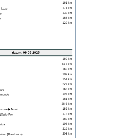
161 km
171 km
a Loze
130 km
e
185 km
r
120 km
datum: 09-05-2025
160 km
13.7 km
160 km
189 km
151 km
227 km
168 km
zzo
197 km
imondo
181 km
28.6 km
186 km
vo ne� Monti
172 km
Oglio-Po)
180 km
195 km
rica
219 km
203 km
tino (Brentonico)