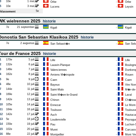
3
10e
1 mei
Orbe
-
Orbe
5
10e
3 mei
Lucens
-
Leysin
5e
klassement
K wielrennen 2025
historie
7e
21 september
Kigali
-
Kigali
onostia San Sebastian Klasikoa 2025
historie
7e
2 augustus
San Sebasti�n
-
San Seb
our de France 2025
historie
1
170e
5 juli
Lille
-
Lille
2
132e
6 juli
Lauwin-Planque
-
Boulogne
3
148e
7 juli
Valenciennes
-
Dunkerq
4
162e
8 juli
Amiens M�tropole
-
Rouen
5
9e
9 juli
Caen
-
Caen
6
48e
10 juli
Bayeux
-
Vire Nor
7
144e
11 juli
Saint-Malo
-
M�r-de-
8
169e
12 juli
Saint-M�en-le-Grand
-
Laval
9
142e
13 juli
Chinon
-
Ch�teau
10
105e
14 juli
Ennezat
-
Le Mont-
11
164e
16 juli
Toulouse
-
Toulous
12
142e
17 juli
Auch
-
Hautac
13
5e
18 juli
Loudenvielle
-
Peyragu
14
150e
19 juli
Pau
-
Luchon-S
15
102e
20 juli
Muret
-
Carcass
16
88e
22 juli
Montpellier
-
Mont Ve