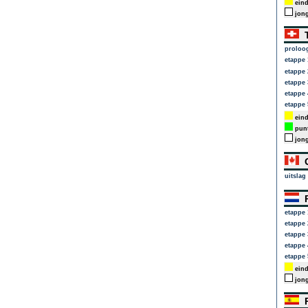
eind
jong
T
proloo
etappe 
etappe 
etappe 
etappe 
etappe 
eind
punt
jong
G
uitslag
R
etappe 
etappe 
etappe 
etappe 
etappe 
eind
jong
R