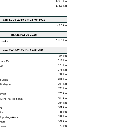
176,6 km
178,2 km
van 21-09-2025 t/m 28-09-2025
40.6 km
datum: 02-08-2025
211.4 km
asti�n
van 05-07-2025 t/m 27-07-2025
185 km
212 km
-sur-Mer
178 km
ue
173 km
33 km
201 km
mandie
194 km
Bretagne
174 km
170 km
roux
163 km
Dore Puy de Sancy
154 km
e
181 km
am
11 km
des
183 km
uperbagn�res
169 km
onne
172 km
ntoux