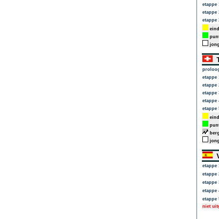
etappe 
etappe 
etappe 
eind
punt
jong
T
proloo
etappe 
etappe 
etappe 
etappe 
etappe 
eind
punt
berg
jong
V
etappe 
etappe 
etappe 
etappe 
etappe 
niet ui