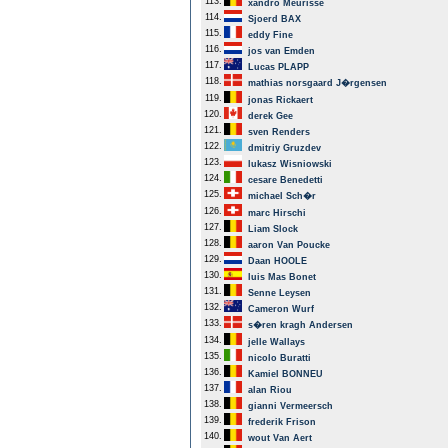
113.
xandro Meurisse
114.
Sjoerd BAX
115.
eddy Fine
116.
jos van Emden
117.
Lucas PLAPP
118.
mathias norsgaard J�rgensen
119.
jonas Rickaert
120.
derek Gee
121.
sven Renders
122.
dmitriy Gruzdev
123.
lukasz Wisniowski
124.
cesare Benedetti
125.
michael Sch�r
126.
marc Hirschi
127.
Liam Slock
128.
aaron Van Poucke
129.
Daan HOOLE
130.
luis Mas Bonet
131.
Senne Leysen
132.
Cameron Wurf
133.
s�ren kragh Andersen
134.
jelle Wallays
135.
nicolo Buratti
136.
Kamiel BONNEU
137.
alan Riou
138.
gianni Vermeersch
139.
frederik Frison
140.
wout Van Aert