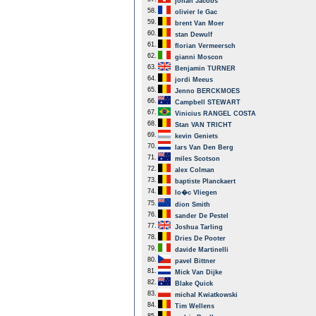
johan Jacobs
58.
olivier le Gac
59.
brent Van Moer
60.
stan Dewulf
61.
florian Vermeersch
62.
gianni Moscon
63.
Benjamin TURNER
64.
jordi Meeus
65.
Jenno BERCKMOES
66.
Campbell STEWART
67.
Vinicius RANGEL COSTA
68.
Stan VAN TRICHT
69.
kevin Geniets
70.
lars Van Den Berg
71.
miles Scotson
72.
alex Colman
73.
baptiste Planckaert
74.
lo�c Vliegen
75.
dion Smith
76.
sander De Pestel
77.
Joshua Tarling
78.
Dries De Pooter
79.
davide Martinelli
80.
pavel Bittner
81.
Mick Van Dijke
82.
Blake Quick
83.
michal Kwiatkowski
84.
Tim Wellens