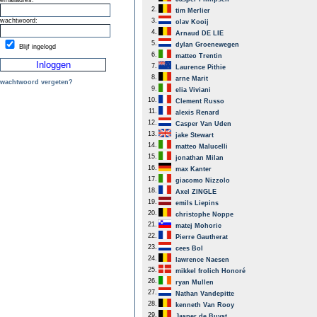
emailadres:
2.
tim Merlier
wachtwoord:
3.
olav Kooij
4.
Arnaud DE LIE
5.
dylan Groenewegen
Blijf ingelogd
6.
matteo Trentin
7.
Laurence Pithie
8.
arne Marit
wachtwoord vergeten?
9.
elia Viviani
10.
Clement Russo
11.
alexis Renard
12.
Casper Van Uden
13.
jake Stewart
14.
matteo Malucelli
15.
jonathan Milan
16.
max Kanter
17.
giacomo Nizzolo
18.
Axel ZINGLE
19.
emils Liepins
20.
christophe Noppe
21.
matej Mohoric
22.
Pierre Gautherat
23.
cees Bol
24.
lawrence Naesen
25.
mikkel frolich Honoré
26.
ryan Mullen
27.
Nathan Vandepitte
28.
kenneth Van Rooy
29.
Jasper de Buyst