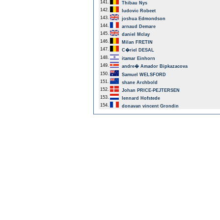
141.
Thibau Nys
142.
ludovic Robeet
143.
joshua Edmondson
144.
arnaud Demare
145.
daniel Mclay
146.
Milan FRETIN
147.
C�riel DESAL
148.
itamar Einhorn
149.
andre� Amador Bipkazacova
150.
Samuel WELSFORD
151.
shane Archbold
152.
Johan PRICE-PEJTERSEN
153.
lennard Hofstede
154.
donavan vincent Grondin