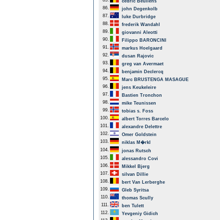
85.
cedric Beullens
86.
john Degenkolb
87.
luke Durbridge
88.
frederik Wandahl
89.
giovanni Aleotti
90.
Filippo BARONCINI
91.
markus Hoelgaard
92.
dusan Rajovic
93.
greg van Avermaet
94.
benjamin Declercq
95.
Marc BRUSTENGA MASAGUE
96.
jens Keukeleire
97.
Bastien Tronchon
98.
mike Teunissen
99.
tobias s. Foss
100.
albert Torres Barcelo
101.
alexandre Delettre
102.
Omer Goldstein
103.
niklas M�rkl
104.
jonas Rutsch
105.
alessandro Covi
106.
Mikkel Bjerg
107.
silvan Dillie
108.
bert Van Lerberghe
109.
Gleb Syritsa
110.
thomas Scully
111.
ben Tulett
112.
Yevgeniy Gidich