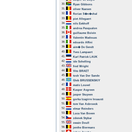
30.
Ryan Gibbons
31.
oliver Naesen
32.
florian S�n�chal
33.
piet Allegaert
34.
nils Eekhoff
35.
andrea Pasqualon
36.
guillaume Boivin
37.
Valentin Madouas
38.
edoardo Affini
39.
aim� De Gendt
40.
Yves Lampaert
41.
Karl Patrick LAUK
42.
ide Schelling
43.
fred Wright
44.
Vito BRAET
45.
tosh Van Der Sande
46.
Gleb BRUSSENSKIY
47.
matis Louvel
48.
Kasper Asgreen
49.
jasper Stuyven
50.
gorka Izagirre Insausti
51.
tom Van Asbroeck
52.
elmar Reinders
53.
Luca Van Boven
54.
zdenek Stybar
55.
owain Doull
56.
jenthe Biermans
57.