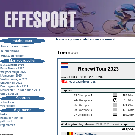
home
>
sporten
>
wielrennen
>
toernooi
wielrennen
Kalender wielrennen
Wielrenploeg
Toernooi:
Uitslagen renner
Managerspellen
Massasprint 2026
Renewi Tour 2023
Rosa Nostra 2026
Wegwedstrijd 2026
IJsmeester 2025
van 21-08-2023 t/m 27-08-2023
Vuelta mañager 2025
NEW:
voorgaande edities
Strafschop 2021
Bettingpractice 2014
IJsmeester Hollandcups 2013
Etappes
oude spellen
23-08
etappe 1
182.9 km
Sporten
24-08
etappe 2
13.6 km
schaatsen
25-08
etappe 3
171.2 km
wielrennen
Algemeen
26-08
etappe 4
179.4 km
links
27-08
etappe 5
187.3 km
neem contact op
prikbord
Wedstrijduitslag
datum
: 23-08-2023
soort: etappe
registreren
etappe 
1.
Jasper Philipsen