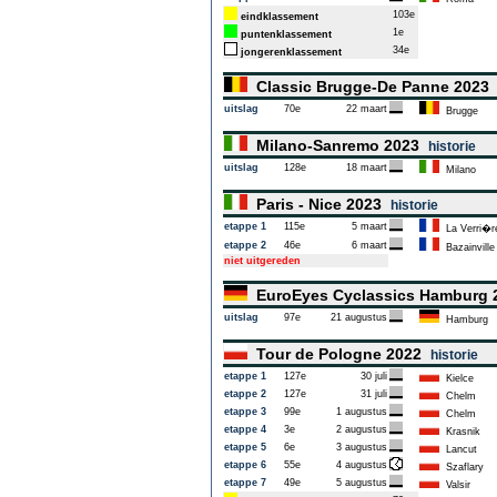
103e
eindklassement
1e
puntenklassement
34e
jongerenklassement
Classic Brugge-De Panne 202
uitslag
70e
22 maart
Brugge
Milano-Sanremo 2023
historie
uitslag
128e
18 maart
Milano
Paris - Nice 2023
historie
etappe 1
115e
5 maart
La Verri�r
etappe 2
46e
6 maart
Bazainville
niet uitgereden
EuroEyes Cyclassics Hamburg
uitslag
97e
21 augustus
Hamburg
Tour de Pologne 2022
historie
etappe 1
127e
30 juli
Kielce
etappe 2
127e
31 juli
Chelm
etappe 3
99e
1 augustus
Chelm
etappe 4
3e
2 augustus
Krasnik
etappe 5
6e
3 augustus
Lancut
etappe 6
55e
4 augustus
Szaflary
etappe 7
49e
5 augustus
Valsir