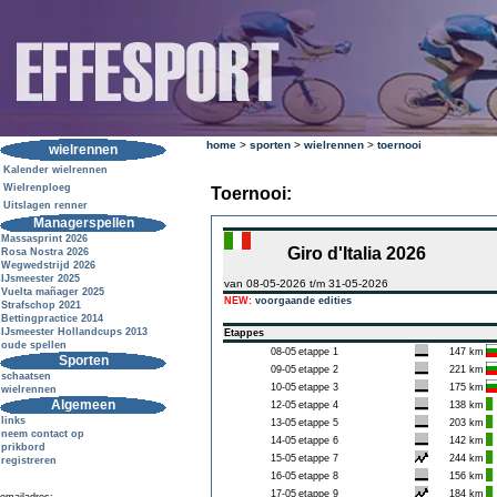
home
>
sporten
>
wielrennen
>
toernooi
wielrennen
Kalender wielrennen
Wielrenploeg
Toernooi:
Uitslagen renner
Managerspellen
Massasprint 2026
Giro d'Italia 2026
Rosa Nostra 2026
Wegwedstrijd 2026
IJsmeester 2025
van 08-05-2026 t/m 31-05-2026
Vuelta mañager 2025
NEW:
voorgaande edities
Strafschop 2021
Bettingpractice 2014
IJsmeester Hollandcups 2013
Etappes
oude spellen
08-05
etappe 1
147 km
Sporten
09-05
etappe 2
221 km
schaatsen
10-05
etappe 3
175 km
wielrennen
Algemeen
12-05
etappe 4
138 km
links
13-05
etappe 5
203 km
neem contact op
14-05
etappe 6
142 km
prikbord
15-05
etappe 7
244 km
registreren
16-05
etappe 8
156 km
17-05
etappe 9
184 km