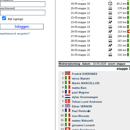
emailadres:
19-05
etappe 10
40,2 km
wachtwoord:
20-05
etappe 11
178 km
21-05
etappe 12
177 km
22-05
etappe 13
186 km
Blijf ingelogd
23-05
etappe 14
133 km
24-05
etappe 15
136 km
26-05
etappe 16
113 km
wachtwoord vergeten?
27-05
etappe 17
200 km
28-05
etappe 18
167 km
29-05
etappe 19
151 km
30-05
etappe 20
199 km
31-05
etappe 21
131 km
Wedstrijduitslag
datum
: 24-05-2026
soort: etappe
etappe 1
1.
Fredrik DVERSNES
2.
mirco Maestri
3.
Martin MARCELLUSI
4.
mattia Bais
5.
paul Magnier
6.
dylan Groenewegen
7.
Tobias Lund Andresen
8.
Ethan VERNON
9.
Paul Penho�t
10.
luca Mozzato
11.
matteo Malucelli
12.
giovanni Lonardi
13.