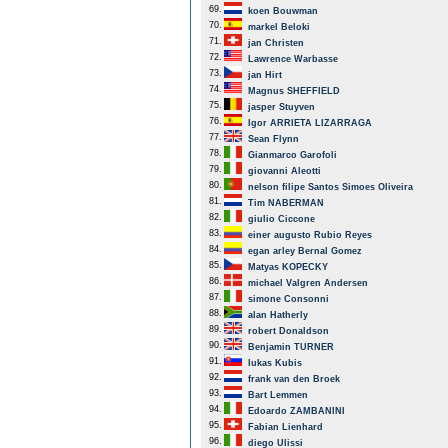
69.
koen Bouwman
70.
markel Beloki
71.
jan Christen
72.
Lawrence Warbasse
73.
jan Hirt
74.
Magnus SHEFFIELD
75.
jasper Stuyven
76.
Igor ARRIETA LIZARRAGA
77.
Sean Flynn
78.
Gianmarco Garofoli
79.
giovanni Aleotti
80.
nelson filipe Santos Simoes Oliveira
81.
Tim NABERMAN
82.
giulio Ciccone
83.
einer augusto Rubio Reyes
84.
egan arley Bernal Gomez
85.
Matyas KOPECKY
86.
michael Valgren Andersen
87.
simone Consonni
88.
alan Hatherly
89.
robert Donaldson
90.
Benjamin TURNER
91.
lukas Kubis
92.
frank van den Broek
93.
Bart Lemmen
94.
Edoardo ZAMBANINI
95.
Fabian Lienhard
96.
diego Ulissi