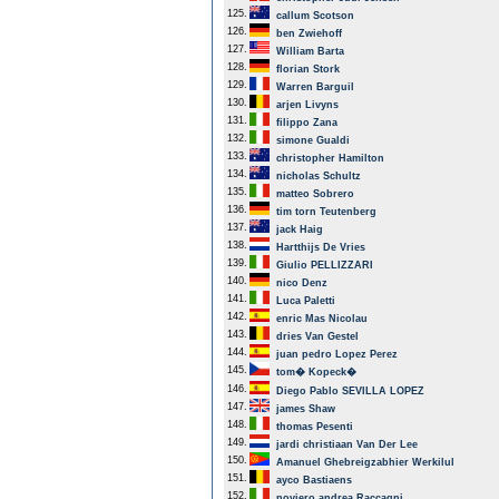
125.
callum Scotson
126.
ben Zwiehoff
127.
William Barta
128.
florian Stork
129.
Warren Barguil
130.
arjen Livyns
131.
filippo Zana
132.
simone Gualdi
133.
christopher Hamilton
134.
nicholas Schultz
135.
matteo Sobrero
136.
tim torn Teutenberg
137.
jack Haig
138.
Hartthijs De Vries
139.
Giulio PELLIZZARI
140.
nico Denz
141.
Luca Paletti
142.
enric Mas Nicolau
143.
dries Van Gestel
144.
juan pedro Lopez Perez
145.
tom� Kopeck�
146.
Diego Pablo SEVILLA LOPEZ
147.
james Shaw
148.
thomas Pesenti
149.
jardi christiaan Van Der Lee
150.
Amanuel Ghebreigzabhier Werkilul
151.
ayco Bastiaens
152.
noviero andrea Raccagni