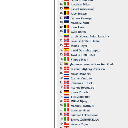
robin Froidevaux
14.
jonathan Milan
15.
pascal Ackermann
16.
Alec Segaert
17.
Jensen Plowright
18.
Madis Mihkels
19.
toon Aerts
20.
Cyril Barthe
21.
orluis alberto Aular Sanabria
22.
sakarias koller L�land
23.
tobias Bayer
24.
david Gonzalez Lopez
25.
Tord GUDMESTAD
26.
Filippo Magli
27.
jhonnatan manuel Narv�ez Prado
28.
rasmus s�jberg Pedersen
29.
elmar Reinders
30.
Casper Van Uden
31.
johannes Kulset
32.
markus Hoelgaard
33.
jonas Rutsch
34.
gijs Leemreize
35.
Mikkel Bjerg
36.
Manuele TAROZZI
37.
Lorenzo Milesi
38.
andreas Leknessund
39.
Enrico ZANONCELLO
40.
vicente Rojas