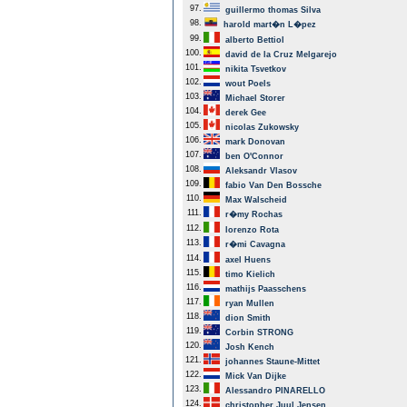
97.
guillermo thomas Silva
98.
harold mart�n L�pez
99.
alberto Bettiol
100.
david de la Cruz Melgarejo
101.
nikita Tsvetkov
102.
wout Poels
103.
Michael Storer
104.
derek Gee
105.
nicolas Zukowsky
106.
mark Donovan
107.
ben O'Connor
108.
Aleksandr Vlasov
109.
fabio Van Den Bossche
110.
Max Walscheid
111.
r�my Rochas
112.
lorenzo Rota
113.
r�mi Cavagna
114.
axel Huens
115.
timo Kielich
116.
mathijs Paasschens
117.
ryan Mullen
118.
dion Smith
119.
Corbin STRONG
120.
Josh Kench
121.
johannes Staune-Mittet
122.
Mick Van Dijke
123.
Alessandro PINARELLO
124.
christopher Juul Jensen