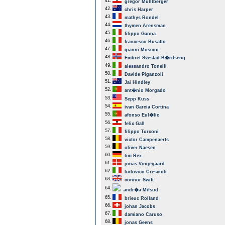
41.
gregor Muhlberger
42.
chris Harper
43.
mathys Rondel
44.
thymen Arensman
45.
filippo Ganna
46.
francesco Busatto
47.
gianni Moscon
48.
Embret Svestad-B�rdseng
49.
alessandro Tonelli
50.
Davide Piganzoli
51.
Jai Hindley
52.
ant�nio Morgado
53.
Sepp Kuss
54.
ivan Garcia Cortina
55.
afonso Eul�lio
56.
felix Gall
57.
filippo Turconi
58.
victor Campenaerts
59.
oliver Naesen
60.
tim Rex
61.
jonas Vingegaard
62.
ludovico Crescioli
63.
connor Swift
64.
andr�a Mifsud
65.
brieuc Rolland
66.
johan Jacobs
67.
damiano Caruso
68.
jonas Geens