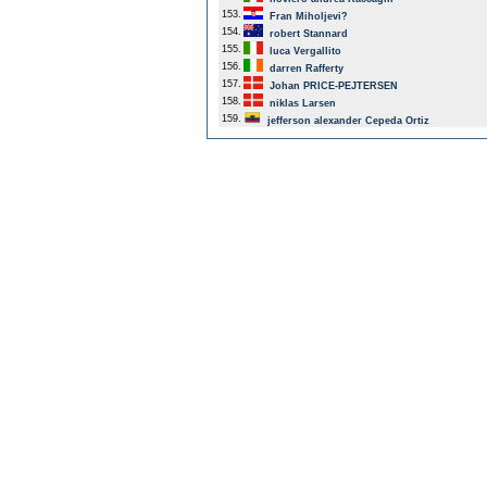
153.
Fran Miholjevi?
154.
robert Stannard
155.
luca Vergallito
156.
darren Rafferty
157.
Johan PRICE-PEJTERSEN
158.
niklas Larsen
159.
jefferson alexander Cepeda Ortiz