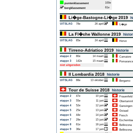
100e
puntenklassement
61e
bergklassement
Li�ge-Bastogne-Li�ge 2019
h
UITSLAG
78e
26 april
Li�ge
La Fl�che Wallonne 2019
histor
UITSLAG
85e
24 april
Herve
Tirreno-Adriatico 2019
historie
etappe 2
80e
14 maart
Camaiore
etappe 3
142e
15 maart
Pomaranc
niet uitgereden
Il Lombardia 2018
historie
UITSLAG
88e
13 oktober
Bergamo
Tour de Suisse 2018
historie
etappe 2
47e
10 juni
Frauenfeld
etappe 3
55e
11 juni
Obertamm
etappe 4
52e
12 juni
Gansingen
etappe 5
25e
13 juni
Gstaad
etappe 6
44e
14 juni
Fiesch
etappe 7
29e
15 juni
Eschemba
etappe 8
61e
16 juni
Bellinzona
etappe 9
36e
17 juni
Bellinzona