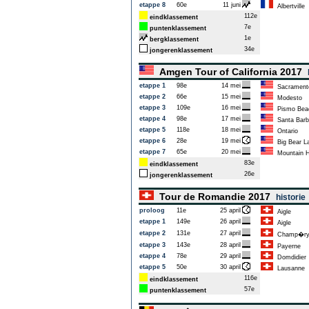
etappe 8
60e
11 juni
Albertville
112e
eindklassement
7e
puntenklassement
1e
bergklassement
34e
jongerenklassement
Amgen Tour of California 2017
etappe 1
98e
14 mei
Sacrament
etappe 2
66e
15 mei
Modesto
etappe 3
109e
16 mei
Pismo Bea
etappe 4
98e
17 mei
Santa Barb
etappe 5
118e
18 mei
Ontario
etappe 6
28e
19 mei
Big Bear L
etappe 7
65e
20 mei
Mountain H
83e
eindklassement
26e
jongerenklassement
Tour de Romandie 2017
historie
proloog
11e
25 april
Aigle
etappe 1
149e
26 april
Aigle
etappe 2
131e
27 april
Champ�r
etappe 3
143e
28 april
Payerne
etappe 4
78e
29 april
Domdidier
etappe 5
50e
30 april
Lausanne
116e
eindklassement
57e
puntenklassement