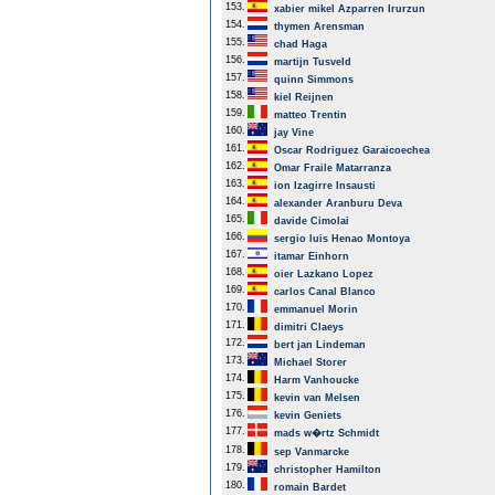
153.
xabier mikel Azparren Irurzun
154.
thymen Arensman
155.
chad Haga
156.
martijn Tusveld
157.
quinn Simmons
158.
kiel Reijnen
159.
matteo Trentin
160.
jay Vine
161.
Oscar Rodriguez Garaicoechea
162.
Omar Fraile Matarranza
163.
ion Izagirre Insausti
164.
alexander Aranburu Deva
165.
davide Cimolai
166.
sergio luis Henao Montoya
167.
itamar Einhorn
168.
oier Lazkano Lopez
169.
carlos Canal Blanco
170.
emmanuel Morin
171.
dimitri Claeys
172.
bert jan Lindeman
173.
Michael Storer
174.
Harm Vanhoucke
175.
kevin van Melsen
176.
kevin Geniets
177.
mads w�rtz Schmidt
178.
sep Vanmarcke
179.
christopher Hamilton
180.
romain Bardet