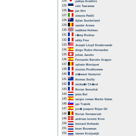
124.
yukiya Arashiro
125.
rein Taaramae
126.
jan Hirt
127.
simone Petilli
128.
dylan Sunderland
129.
sander Armee
130.
matthew Holmes
131.
r�my Rochas
132.
eddy Fine
133.
Joseph Lloyd Dombrowski
134.
diego Rubio Hernandez
135.
johan Jacobs
136.
Fernando Barcelo Aragon
137.
sylvain Moniquet
139.
nicolas Prodhomme
140.
cl�ment Venturini
141.
thomas Scully
142.
micka�l Ch�rel
143.
florian Senechal
144.
jetse Bol
145.
sergio roman Martin Galan
146.
jan Tratnik
147.
jos� joaquin Rojas Gil
148.
florian Vermeersch
149.
andreas lorentz Kron
150.
lennard Hofstede
151.
koen Bouwman
152.
steven Kruijswijk