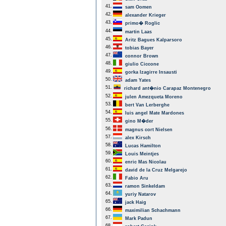
41.
sam Oomen
42.
alexander Krieger
43.
primo� Roglic
44.
martin Laas
45.
Aritz Bagues Kalparsoro
46.
tobias Bayer
47.
connor Brown
48.
giulio Ciccone
49.
gorka Izagirre Insausti
50.
adam Yates
51.
richard ant�nio Carapaz Montenegro
52.
julen Amezqueta Moreno
53.
bert Van Lerberghe
54.
luis angel Mate Mardones
55.
gino M�der
56.
magnus cort Nielsen
57.
alex Kirsch
58.
Lucas Hamilton
59.
Louis Meintjes
60.
enric Mas Nicolau
61.
david de la Cruz Melgarejo
62.
Fabio Aru
63.
ramon Sinkeldam
64.
yuriy Natarov
65.
jack Haig
66.
maximilian Schachmann
67.
Mark Padun
68.