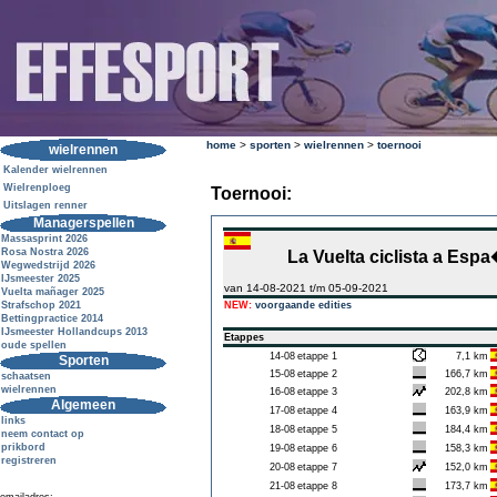
home
>
sporten
>
wielrennen
>
toernooi
wielrennen
Kalender wielrennen
Wielrenploeg
Toernooi:
Uitslagen renner
Managerspellen
Massasprint 2026
Rosa Nostra 2026
La Vuelta ciclista a Esp
Wegwedstrijd 2026
IJsmeester 2025
van 14-08-2021 t/m 05-09-2021
Vuelta mañager 2025
Strafschop 2021
NEW:
voorgaande edities
Bettingpractice 2014
IJsmeester Hollandcups 2013
Etappes
oude spellen
14-08
etappe 1
7,1 km
Sporten
15-08
etappe 2
166,7 km
schaatsen
wielrennen
16-08
etappe 3
202,8 km
Algemeen
17-08
etappe 4
163,9 km
links
18-08
etappe 5
184,4 km
neem contact op
prikbord
19-08
etappe 6
158,3 km
registreren
20-08
etappe 7
152,0 km
21-08
etappe 8
173,7 km