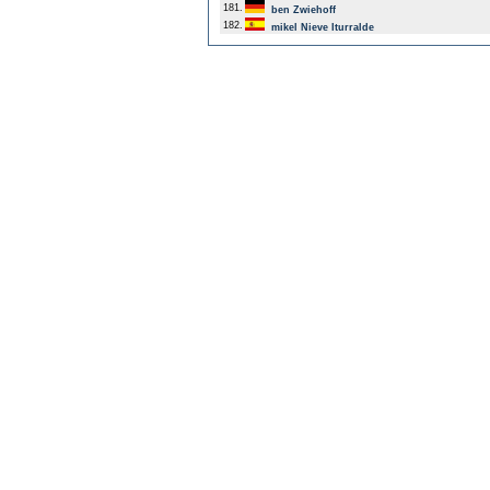
181.
ben Zwiehoff
182.
mikel Nieve Iturralde