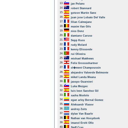
13.
jan Polanc
14.
robert Stannard
15.
gotzon Martin Sanz
16.
juan jose Lobato Del Valle
17.
lilian Calmejane
18.
maxim Van Gils
19.
nico Denz
20.
damiano Caruso
21.
Sepp Kuss
22.
rudy Molard
23.
kenny Elissonde
24.
rui Oliveira
25.
michael Matthews
26.
Felix Grossschartner
27.
cl�ment Champoussin
28.
alejandro Valverde Belmonte
29.
mikel Landa Meana
30.
jacopo Guarnieri
31.
Luka Mezgec
32.
luis leon Sanchez Gil
33.
sacha Modolo
34.
egan arley Bernal Gomez
35.
Aleksandr Vlasov
36.
andrey Zeits
37.
dylan Van Baarle
38.
Nathan van Hooydonk
39.
imanol Erviti Ollo
40.
Steff Cras