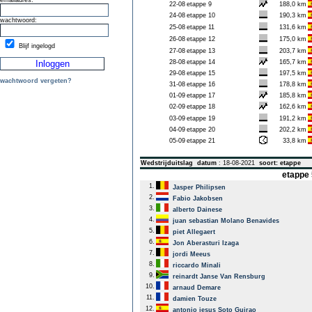
emailadres:
22-08
etappe 9
188,0 km
24-08
etappe 10
190,3 km
wachtwoord:
25-08
etappe 11
131,6 km
26-08
etappe 12
175,0 km
Blijf ingelogd
27-08
etappe 13
203,7 km
28-08
etappe 14
165,7 km
29-08
etappe 15
197,5 km
wachtwoord vergeten?
31-08
etappe 16
178,8 km
01-09
etappe 17
185,8 km
02-09
etappe 18
162,6 km
03-09
etappe 19
191,2 km
04-09
etappe 20
202,2 km
05-09
etappe 21
33,8 km
Wedstrijduitslag
datum
: 18-08-2021
soort: etappe
etappe 
1.
Jasper Philipsen
2.
Fabio Jakobsen
3.
alberto Dainese
4.
juan sebastian Molano Benavides
5.
piet Allegaert
6.
Jon Aberasturi Izaga
7.
jordi Meeus
8.
riccardo Minali
9.
reinardt Janse Van Rensburg
10.
arnaud Demare
11.
damien Touze
12.
antonio jesus Soto Guirao