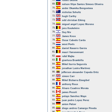
robert Gesink
69.
nelson filipe Santos Simoes Oliveira
70.
ander Okamika Bengoetxea
71.
nicholas Schultz
72.
hugh Carthy
73.
odd christian Eiking
74.
miguel angel Lopez Moreno
75.
jens Keukeleire
76.
Guy Niv
77.
James Knox
78.
Oscar Cabedo Carda
79.
wout Poels
80.
daniel Navarro Garcia
81.
mauri Vansevenant
82.
rafal Majka
83.
gianluca Brambilla
84.
Mikel Iturria Segurola
85.
jonathan Lastra Martinez
86.
jefferson alexander Cepeda Ortiz
87.
simon Carr
88.
Mikel Bizkarra Etxegibel
89.
anthony Roux
90.
Alvaro Cuadros Morata
91.
james Piccoli
92.
pelayo Sanchez Mayo
93.
juan pedro Lopez Perez
94.
anton Palzer
95.
diego andres Camargo Pineda
96.