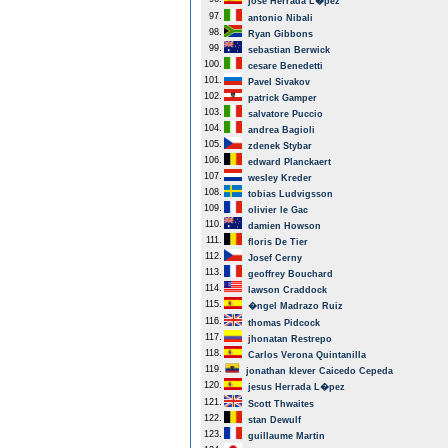
jose Herrada L�pez
97.
antonio Nibali
98.
Ryan Gibbons
99.
sebastian Berwick
100.
cesare Benedetti
101.
Pavel Sivakov
102.
patrick Gamper
103.
salvatore Puccio
104.
andrea Bagioli
105.
zdenek Stybar
106.
edward Planckaert
107.
wesley Kreder
108.
tobias Ludvigsson
109.
olivier le Gac
110.
damien Howson
111.
floris De Tier
112.
Josef Cerny
113.
geoffrey Bouchard
114.
lawson Craddock
115.
�ngel Madrazo Ruiz
116.
thomas Pidcock
117.
jhonatan Restrepo
118.
Carlos Verona Quintanilla
119.
jonathan klever Caicedo Cepeda
120.
jesus Herrada L�pez
121.
Scott Thwaites
122.
stan Dewulf
123.
guillaume Martin