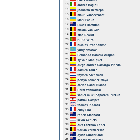
Pavel Sivakov
13.
andrea Bagioli
14.
jhonatan Restrepo
15.
mauri Vansevenant
16.
Mark Padun
17.
Lucas Hamilton
18.
maxim Van Gils
19.
stan Dewulf
20.
rui Oliveira
22.
nicolas Prodhomme
23.
yuriy Natarov
24.
Fernando Barcelo Aragon
25.
sylvain Moniquet
26.
diego andres Camargo Pineda
27.
damien Touze
28.
thymen Arensman
29.
pelayo Sanchez Mayo
30.
carlos Canal Blanco
31.
Harm Vanhoucke
32.
xabier mikel Azparren Irurzun
33.
patrick Gamper
34.
thomas Pidcock
35.
eddy Fine
36.
robert Stannard
37.
kevin Geniets
38.
oier Lazkano Lopez
39.
florian Vermeersch
40.
dylan Sunderland
41.