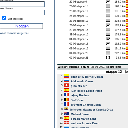
emailadres:
22-08
etappe 9
188,0 km
24-08
etappe 10
190,3 km
wachtwoord:
25-08
etappe 11
131,6 km
26-08
etappe 12
175,0 km
Blijf ingelogd
27-08
etappe 13
203,7 km
28-08
etappe 14
165,7 km
29-08
etappe 15
197,5 km
wachtwoord vergeten?
31-08
etappe 16
178,8 km
01-09
etappe 17
185,8 km
02-09
etappe 18
162,6 km
03-09
etappe 19
191,2 km
04-09
etappe 20
202,2 km
05-09
etappe 21
33,8 km
Wedstrijduitslag
datum
: 26-08-2021
soort: jong
etappe 12 - 
1.
egan arley Bernal Gomez
2.
Aleksandr Vlasov
3.
gino M�der
4.
juan pedro Lopez Perez
5.
r�my Rochas
6.
Steff Cras
7.
cl�ment Champoussin
8.
jefferson alexander Cepeda Ortiz
9.
Michael Storer
10.
gotzon Martin Sanz
11.
andreas lorentz Kron
12.