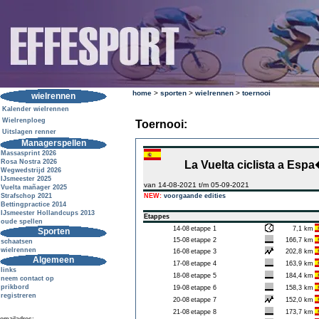
home
>
sporten
>
wielrennen
>
toernooi
wielrennen
Kalender wielrennen
Wielrenploeg
Toernooi:
Uitslagen renner
Managerspellen
Massasprint 2026
Rosa Nostra 2026
La Vuelta ciclista a Esp
Wegwedstrijd 2026
IJsmeester 2025
van 14-08-2021 t/m 05-09-2021
Vuelta mañager 2025
Strafschop 2021
NEW:
voorgaande edities
Bettingpractice 2014
IJsmeester Hollandcups 2013
Etappes
oude spellen
14-08
etappe 1
7,1 km
Sporten
15-08
etappe 2
166,7 km
schaatsen
wielrennen
16-08
etappe 3
202,8 km
Algemeen
17-08
etappe 4
163,9 km
links
18-08
etappe 5
184,4 km
neem contact op
prikbord
19-08
etappe 6
158,3 km
registreren
20-08
etappe 7
152,0 km
21-08
etappe 8
173,7 km