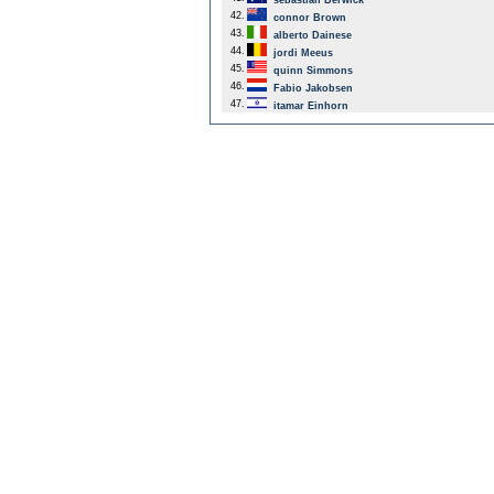
sebastian Berwick
42.
connor Brown
43.
alberto Dainese
44.
jordi Meeus
45.
quinn Simmons
46.
Fabio Jakobsen
47.
itamar Einhorn