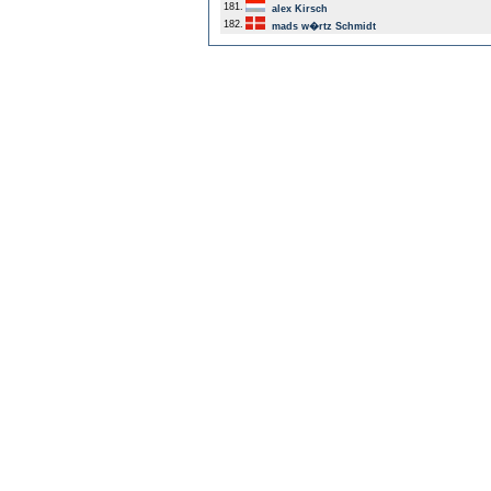
181.
alex Kirsch
182.
mads w�rtz Schmidt