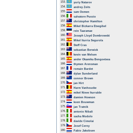
153.
yuriy Natarov
154.
andrey Zeits
155.
sam Oomen
156.
salvatore Puccio
157.
christopher Hamilton
158.
Mikel Bizkarra Etxegibel
159.
rein Taaramae
160.
Joseph Lloyd Dombrowski
161.
Mikel Iturria Segurola
162.
Steff Cras
163.
sebastian Berwick
164.
kevin van Melsen
165.
ander Okamika Bengoetxea
166.
thymen Arensman
167.
romain Bardet
168.
dylan Sunderland
169.
connor Brown
170.
jan Hirt
171.
Harm Vanhoucke
172.
mikel Nieve Iturralde
173.
damien Howson
174.
koen Bouwman
175.
jan Tratnik
176.
antonio Nibali
177.
sacha Modolo
178.
davide Cimolai
179.
Josef Cerny
180.
Fabio Jakobsen