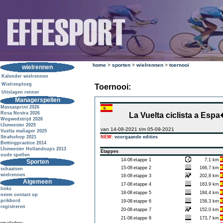
home
>
sporten
>
wielrennen
>
toernooi
wielrennen
Kalender wielrennen
Wielrenploeg
Toernooi:
Uitslagen renner
Managerspellen
Massasprint 2026
Rosa Nostra 2026
La Vuelta ciclista a Esp
Wegwedstrijd 2026
IJsmeester 2025
van 14-08-2021 t/m 05-09-2021
Vuelta mañager 2025
Strafschop 2021
NEW:
voorgaande edities
Bettingpractice 2014
IJsmeester Hollandcups 2013
Etappes
oude spellen
14-08
etappe 1
7,1 km
Sporten
15-08
etappe 2
166,7 km
schaatsen
wielrennen
16-08
etappe 3
202,8 km
Algemeen
17-08
etappe 4
163,9 km
links
18-08
etappe 5
184,4 km
neem contact op
prikbord
19-08
etappe 6
158,3 km
registreren
20-08
etappe 7
152,0 km
21-08
etappe 8
173,7 km