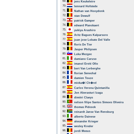
69.
jens Keukeleire
70.
lennard Hofstede
71.
Nathan van Hooydonk
72.
stan Dewulf
73.
patrick Gamper
74.
edward Planckaert
75.
yukiya Arashiro
76.
Aritz Bagues Kalparsoro
77.
juan jose Lobato Del Valle
78.
floris De Tier
79.
Jasper Philipsen
80.
Luka Mezgec
81.
damiano Caruso
82.
imanol Erviti Ollo
83.
bert Van Lerberghe
84.
florian Senechal
85.
damien Touze
86.
micka�l Ch�rel
87.
Carlos Verona Quintanilla
88.
Jon Aberasturi Izaga
89.
dimitri Claeys
90.
nelson filipe Santos Simoes Oliveira
91.
thomas Pidcock
92.
reinardt Janse Van Rensburg
93.
alberto Dainese
94.
alexander Krieger
95.
wesley Kreder
96.
jordi Meeus