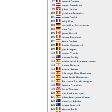
97.
arnaud Demare
98.
ramon Sinkeldam
99.
johan Jacobs
100.
gianluca Brambilla
101.
robert Gesink
102.
eddy Fine
103.
maximilian Schachmann
104.
nico Denz
105.
james Piccoli
106.
cesare Benedetti
107.
kevin Geniets
108.
florian Vermeersch
109.
piet Allegaert
110.
matteo Trentin
111.
thomas Scully
112.
xabier mikel Azparren Irurzun
113.
itamar Einhorn
114.
sander Armee
115.
luis angel Mate Mardones
116.
Omar Fraile Matarranza
117.
Fernando Barcelo Aragon
118.
lawson Craddock
119.
Scott Thwaites
120.
oier Lazkano Lopez
121.
julen Amezqueta Moreno
122.
nicholas Schultz
123.
robert Stannard
124.
simone Petilli