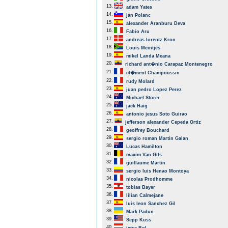
13.
adam Yates
14.
jan Polanc
15.
alexander Aranburu Deva
16.
Fabio Aru
17.
andreas lorentz Kron
18.
Louis Meintjes
19.
mikel Landa Meana
20.
richard ant�nio Carapaz Montenegro
21.
cl�ment Champoussin
22.
rudy Molard
23.
juan pedro Lopez Perez
24.
Michael Storer
25.
jack Haig
26.
antonio jesus Soto Guirao
27.
jefferson alexander Cepeda Ortiz
28.
geoffrey Bouchard
29.
sergio roman Martin Galan
30.
Lucas Hamilton
31.
maxim Van Gils
32.
guillaume Martin
33.
sergio luis Henao Montoya
34.
nicolas Prodhomme
35.
tobias Bayer
36.
lilian Calmejane
37.
luis leon Sanchez Gil
38.
Mark Padun
39.
Sepp Kuss
40.