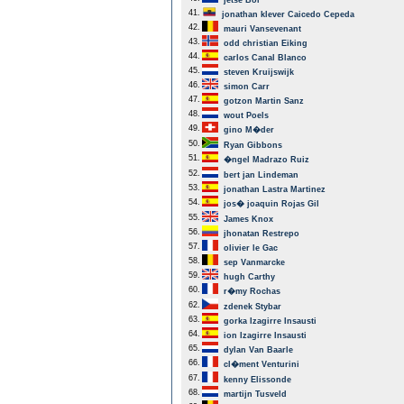
jetse Bol
41.
jonathan klever Caicedo Cepeda
42.
mauri Vansevenant
43.
odd christian Eiking
44.
carlos Canal Blanco
45.
steven Kruijswijk
46.
simon Carr
47.
gotzon Martin Sanz
48.
wout Poels
49.
gino M�der
50.
Ryan Gibbons
51.
�ngel Madrazo Ruiz
52.
bert jan Lindeman
53.
jonathan Lastra Martinez
54.
jos� joaquin Rojas Gil
55.
James Knox
56.
jhonatan Restrepo
57.
olivier le Gac
58.
sep Vanmarcke
59.
hugh Carthy
60.
r�my Rochas
62.
zdenek Stybar
63.
gorka Izagirre Insausti
64.
ion Izagirre Insausti
65.
dylan Van Baarle
66.
cl�ment Venturini
67.
kenny Elissonde
68.
martijn Tusveld