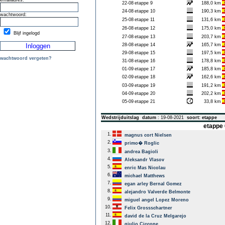
emailadres:
22-08
etappe 9
188,0 km
24-08
etappe 10
190,3 km
wachtwoord:
25-08
etappe 11
131,6 km
26-08
etappe 12
175,0 km
Blijf ingelogd
27-08
etappe 13
203,7 km
28-08
etappe 14
165,7 km
29-08
etappe 15
197,5 km
wachtwoord vergeten?
31-08
etappe 16
178,8 km
01-09
etappe 17
185,8 km
02-09
etappe 18
162,6 km
03-09
etappe 19
191,2 km
04-09
etappe 20
202,2 km
05-09
etappe 21
33,8 km
Wedstrijduitslag
datum
: 19-08-2021
soort: etappe
etappe 
1.
magnus cort Nielsen
2.
primo� Roglic
3.
andrea Bagioli
4.
Aleksandr Vlasov
5.
enric Mas Nicolau
6.
michael Matthews
7.
egan arley Bernal Gomez
8.
alejandro Valverde Belmonte
9.
miguel angel Lopez Moreno
10.
Felix Grossschartner
11.
david de la Cruz Melgarejo
12.
giulio Ciccone