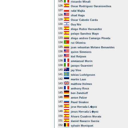
125.
riccardo Minali
126.
Oscar Rodriguez Garaicoechea
127.
rafal Majka
128.
chad Haga
129.
Oscar Cabedo Carda
130.
Guy Niv
131.
diego Rubio Hernandez
132.
pelayo Sanchez Mayo
133.
diego andres Camargo Pineda
134.
rui Oliveira
135.
juan sebastian Molano Benavides
136.
quinn Simmons
137.
kiel Reijnen
138.
emmanuel Morin
139.
jacopo Guarnieri
140.
jay Vine
141.
tobias Ludvigsson
142.
martin Laas
143.
matthew Holmes
144.
anthony Roux
145.
ben Zwiehoff
146.
anton Palzer
147.
Pavel Sivakov
148.
jose Herrada L�pez
149.
jesus Herrada L�pez
150.
Alvaro Cuadros Morata
151.
daniel Navarro Garcia
152.
sylvain Moniquet