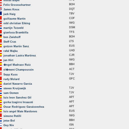
tobias Bayer
BOH
Felix Grossschartner
DQT
James Knox
TBV
jack Haig
COF
guillaume Martin
IWG
odd christian Eiking
DSM
martijn Tusveld
TFS
gianluca Brambilla
BOH
ben Zwiehoff
LTS
Steff Cras
EUS
gotzon Martin Sanz
UAD
rafal Majka
CJR
jonathan Lastra Martinez
IWG
jan Hirt
BBH
�ngel Madrazo Ruiz
ACT
cl�ment Champoussin
TJV
Sepp Kuss
GFC
rudy Molard
daniel Navarro Garcia
TJV
steven Kruijswijk
TJV
sam Oomen
APT
luis leon Sanchez Gil
APT
gorka Izagirre Insausti
APT
Oscar Rodriguez Garaicoechea
EUS
luis angel Mate Mardones
IWG
simone Petilli
BBH
jetse Bol
ISN
Guy Niv