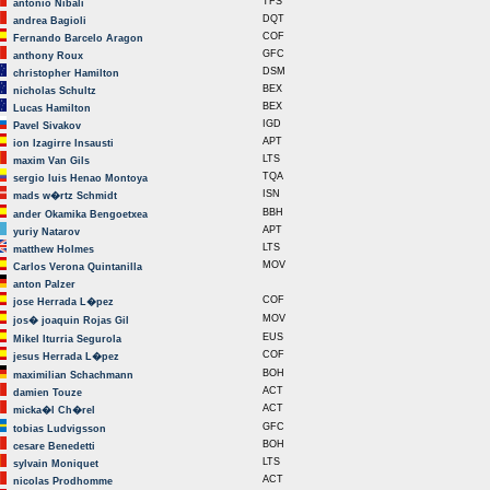
TFS
antonio Nibali
DQT
andrea Bagioli
COF
Fernando Barcelo Aragon
GFC
anthony Roux
DSM
christopher Hamilton
BEX
nicholas Schultz
BEX
Lucas Hamilton
IGD
Pavel Sivakov
APT
ion Izagirre Insausti
LTS
maxim Van Gils
TQA
sergio luis Henao Montoya
ISN
mads w�rtz Schmidt
BBH
ander Okamika Bengoetxea
APT
yuriy Natarov
LTS
matthew Holmes
MOV
Carlos Verona Quintanilla
anton Palzer
COF
jose Herrada L�pez
MOV
jos� joaquin Rojas Gil
EUS
Mikel Iturria Segurola
COF
jesus Herrada L�pez
BOH
maximilian Schachmann
ACT
damien Touze
ACT
micka�l Ch�rel
GFC
tobias Ludvigsson
BOH
cesare Benedetti
LTS
sylvain Moniquet
ACT
nicolas Prodhomme