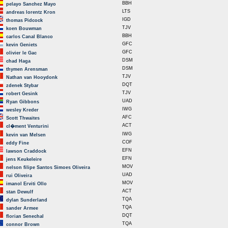
BBH
pelayo Sanchez Mayo
LTS
andreas lorentz Kron
IGD
thomas Pidcock
TJV
koen Bouwman
BBH
carlos Canal Blanco
GFC
kevin Geniets
GFC
olivier le Gac
DSM
chad Haga
DSM
thymen Arensman
TJV
Nathan van Hooydonk
DQT
zdenek Stybar
TJV
robert Gesink
UAD
Ryan Gibbons
IWG
wesley Kreder
AFC
Scott Thwaites
ACT
cl�ment Venturini
IWG
kevin van Melsen
COF
eddy Fine
EFN
lawson Craddock
EFN
jens Keukeleire
MOV
nelson filipe Santos Simoes Oliveira
UAD
rui Oliveira
MOV
imanol Erviti Ollo
ACT
stan Dewulf
TQA
dylan Sunderland
TQA
sander Armee
DQT
florian Senechal
TQA
connor Brown