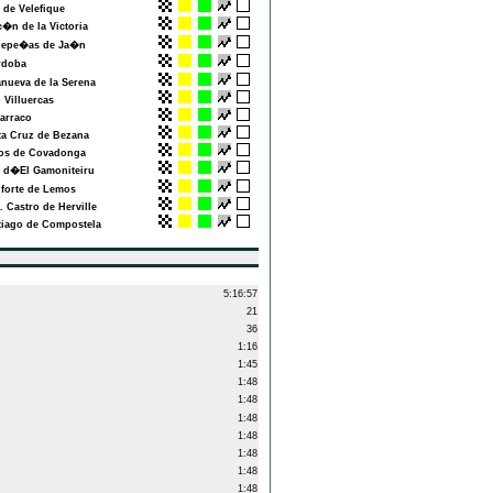
de Velefique
n de la Victoria
epe�as de Ja�n
doba
nueva de la Serena
Villuercas
arraco
a Cruz de Bezana
s de Covadonga
 d�El Gamoniteiru
orte de Lemos
Castro de Herville
iago de Compostela
5:16:57
21
36
1:16
1:45
1:48
1:48
1:48
1:48
1:48
1:48
1:48