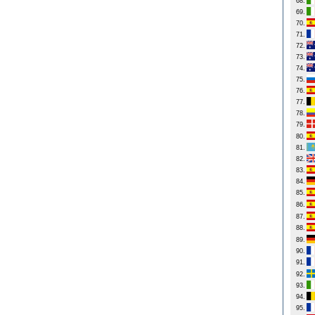
68.
69.
70.
71.
72.
73.
74.
75.
76.
77.
78.
79.
80.
81.
82.
83.
84.
85.
86.
87.
88.
89.
90.
91.
92.
93.
94.
95.