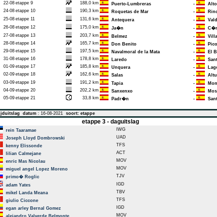
22-08
etappe 9
188,0 km
Puerto-Lumbreras
-
Alto 
24-08
etappe 10
190,3 km
Roquetas de Mar
-
Rinc�
25-08
etappe 11
131,6 km
Antequera
-
Vald
26-08
etappe 12
175,0 km
Ja�n
-
C�r
27-08
etappe 13
203,7 km
Belmez
-
Villa
28-08
etappe 14
165,7 km
Don Benito
-
Pico 
29-08
etappe 15
197,5 km
Navalmoral de la Mata
-
El B
31-08
etappe 16
178,8 km
Laredo
-
Sant
01-09
etappe 17
185,8 km
Unquera
-
Lago
02-09
etappe 18
162,6 km
Salas
-
Altu
03-09
etappe 19
191,2 km
Tapia
-
Monf
04-09
etappe 20
202,2 km
Sanxenxo
-
Mos. 
05-09
etappe 21
33,8 km
Padr�n
-
Sant
jduitslag
datum
: 16-08-2021
soort: etappe
etappe 3 - daguitslag
IWG
rein Taaramae
UAD
Joseph Lloyd Dombrowski
TFS
kenny Elissonde
ACT
lilian Calmejane
MOV
enric Mas Nicolau
MOV
miguel angel Lopez Moreno
TJV
primo� Roglic
IGD
adam Yates
TBV
mikel Landa Meana
TFS
giulio Ciccone
IGD
egan arley Bernal Gomez
MOV
alejandro Valverde Belmonte