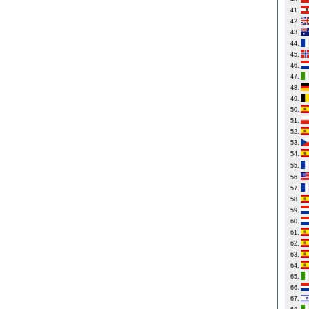
41.
42.
43.
44.
45.
46.
47.
48.
49.
50.
51.
52.
53.
54.
55.
56.
57.
58.
59.
60.
61.
62.
63.
64.
65.
66.
67.