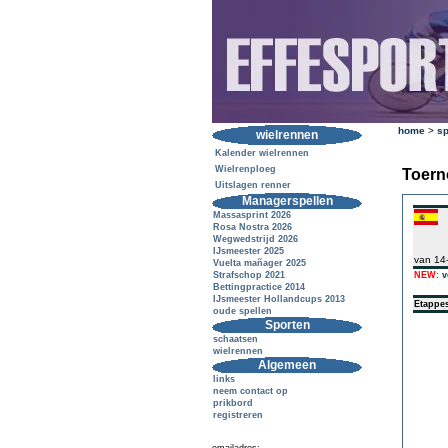
home
>
sp
wielrennen
Kalender wielrennen
Wielrenploeg
Toern
Uitslagen renner
Managerspellen
Massasprint 2026
Rosa Nostra 2026
Wegwedstrijd 2026
IJsmeester 2025
van 14
Vuelta mañager 2025
Strafschop 2021
NEW:
v
Bettingpractice 2014
IJsmeester Hollandcups 2013
Etappe
oude spellen
Sporten
schaatsen
wielrennen
Algemeen
links
neem contact op
prikbord
registreren