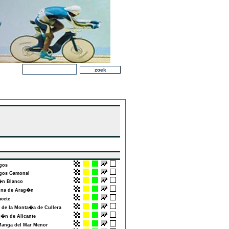
gos
os Gamonal
n Blanco
na de Arag�n
cete
de la Monta�a de Cullera
�n de Alicante
anga del Mar Menor