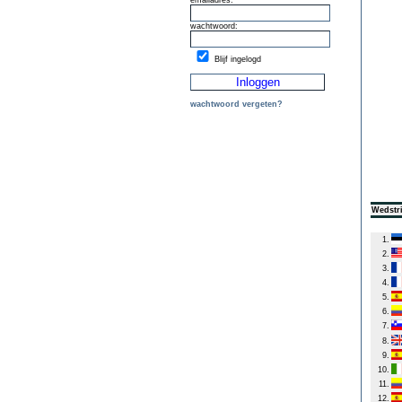
emailadres:
wachtwoord:
Blijf ingelogd
wachtwoord vergeten?
Wedstri
1.
2.
3.
4.
5.
6.
7.
8.
9.
10.
11.
12.