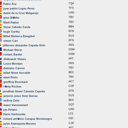
TQA
Fabio Aru
TFS
juan pedro Lopez Perez
UAD
david de la Cruz Melgarejo
TBV
gino M�der
TBV
Mark Padun
BBH
Oscar Cabedo Carda
EFN
hugh Carthy
EUS
Mikel Bizkarra Etxegibel
EFN
simon Carr
ANS
jefferson alexander Cepeda Ortiz
DSM
Michael Storer
DSM
romain Bardet
APT
Aleksandr Vlasov
IWG
Louis Meintjes
TBV
damiano Caruso
BEX
mikel Nieve Iturralde
TBV
wout Poels
ACT
geoffrey Bouchard
COF
r�my Rochas
EFN
jonathan klever Caicedo Cepeda
EUS
antonio jesus Soto Guirao
BEX
andrey Zeits
DQT
mauri Vansevenant
UAD
jan Polanc
LTS
Harm Vanhoucke
IGD
richard ant�nio Carapaz Montenegro
CJR
julen Amezqueta Moreno
AFC