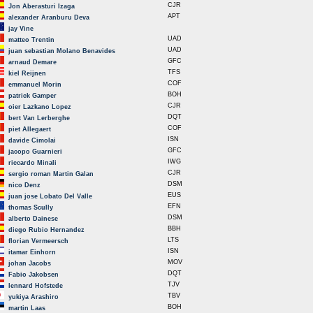
CJR
Jon Aberasturi Izaga
APT
alexander Aranburu Deva
jay Vine
UAD
matteo Trentin
UAD
juan sebastian Molano Benavides
GFC
arnaud Demare
TFS
kiel Reijnen
COF
emmanuel Morin
BOH
patrick Gamper
CJR
oier Lazkano Lopez
DQT
bert Van Lerberghe
COF
piet Allegaert
ISN
davide Cimolai
GFC
jacopo Guarnieri
IWG
riccardo Minali
CJR
sergio roman Martin Galan
DSM
nico Denz
EUS
juan jose Lobato Del Valle
EFN
thomas Scully
DSM
alberto Dainese
BBH
diego Rubio Hernandez
LTS
florian Vermeersch
ISN
itamar Einhorn
MOV
johan Jacobs
DQT
Fabio Jakobsen
TJV
lennard Hofstede
TBV
yukiya Arashiro
BOH
martin Laas