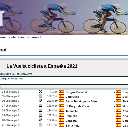
orten
>
wielrennen
>
toernooi
ooi:
La Vuelta ciclista a Espa�a 2021
-08-2021 t/m 05-09-2021
oorgaande edities
s
14-08
etappe 1
7,1 km
Burgos Catedral
-
Bur
15-08
etappe 2
166,7 km
Caleruega
-
Burg
16-08
etappe 3
202,8 km
Santo Domingo de Silos
-
Pic�
17-08
etappe 4
163,9 km
El Burgo de Osma
-
Moli
18-08
etappe 5
184,4 km
Taranc�n
-
Alba
19-08
etappe 6
158,3 km
Requena
-
Alto 
20-08
etappe 7
152,0 km
Gand�a
-
Balc
21-08
etappe 8
173,7 km
Santa Pola
-
La M