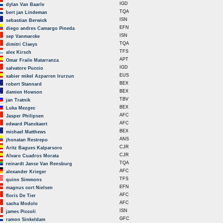
IGD
dylan Van Baarle
TQA
bert jan Lindeman
ISN
sebastian Berwick
EFN
diego andres Camargo Pineda
ISN
sep Vanmarcke
TQA
dimitri Claeys
TFS
alex Kirsch
APT
Omar Fraile Matarranza
IGD
salvatore Puccio
EUS
xabier mikel Azparren Irurzun
BEX
robert Stannard
BEX
damien Howson
TBV
jan Tratnik
BEX
Luka Mezgec
AFC
Jasper Philipsen
AFC
edward Planckaert
BEX
michael Matthews
ANS
jhonatan Restrepo
CJR
Aritz Bagues Kalparsoro
CJR
Alvaro Cuadros Morata
TQA
reinardt Janse Van Rensburg
AFC
alexander Krieger
TFS
quinn Simmons
EFN
magnus cort Nielsen
AFC
floris De Tier
AFC
sacha Modolo
ISN
james Piccoli
GFC
ramon Sinkeldam