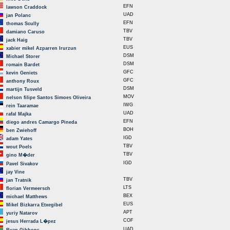
EFN
lawson Craddock
UAD
jan Polanc
EFN
thomas Scully
TBV
damiano Caruso
TBV
jack Haig
EUS
xabier mikel Azparren Irurzun
DSM
Michael Storer
DSM
romain Bardet
GFC
kevin Geniets
GFC
anthony Roux
DSM
martijn Tusveld
MOV
nelson filipe Santos Simoes Oliveira
IWG
rein Taaramae
UAD
rafal Majka
EFN
diego andres Camargo Pineda
BOH
ben Zwiehoff
IGD
adam Yates
TBV
wout Poels
TBV
gino M�der
IGD
Pavel Sivakov
jay Vine
TBV
jan Tratnik
LTS
florian Vermeersch
BEX
michael Matthews
EUS
Mikel Bizkarra Etxegibel
APT
yuriy Natarov
COF
jesus Herrada L�pez
UAD