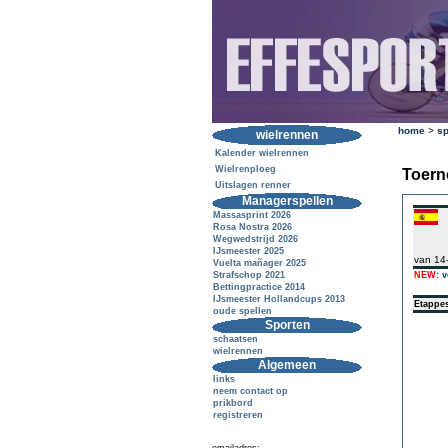
home
>
sp
wielrennen
Kalender wielrennen
Wielrenploeg
Toern
Uitslagen renner
Managerspellen
Massasprint 2026
Rosa Nostra 2026
Wegwedstrijd 2026
IJsmeester 2025
van 14
Vuelta mañager 2025
Strafschop 2021
NEW:
v
Bettingpractice 2014
IJsmeester Hollandcups 2013
Etappe
oude spellen
Sporten
schaatsen
wielrennen
Algemeen
links
neem contact op
prikbord
registreren