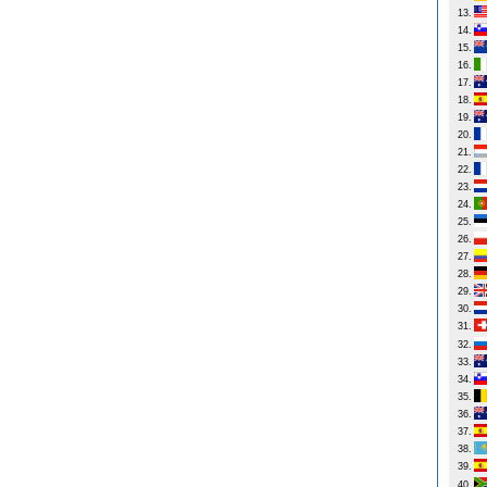
13.
14.
15.
16.
17.
18.
19.
20.
21.
22.
23.
24.
25.
26.
27.
28.
29.
30.
31.
32.
33.
34.
35.
36.
37.
38.
39.
40.