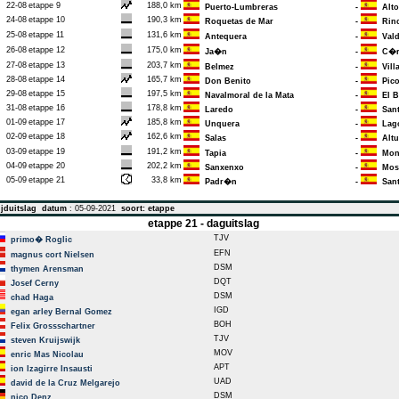
22-08
etappe 9
188,0 km
Puerto-Lumbreras
-
Alto 
24-08
etappe 10
190,3 km
Roquetas de Mar
-
Rinc�
25-08
etappe 11
131,6 km
Antequera
-
Vald
26-08
etappe 12
175,0 km
Ja�n
-
C�r
27-08
etappe 13
203,7 km
Belmez
-
Villa
28-08
etappe 14
165,7 km
Don Benito
-
Pico 
29-08
etappe 15
197,5 km
Navalmoral de la Mata
-
El B
31-08
etappe 16
178,8 km
Laredo
-
Sant
01-09
etappe 17
185,8 km
Unquera
-
Lago
02-09
etappe 18
162,6 km
Salas
-
Altu
03-09
etappe 19
191,2 km
Tapia
-
Monf
04-09
etappe 20
202,2 km
Sanxenxo
-
Mos. 
05-09
etappe 21
33,8 km
Padr�n
-
Sant
jduitslag
datum
: 05-09-2021
soort: etappe
etappe 21 - daguitslag
TJV
primo� Roglic
EFN
magnus cort Nielsen
DSM
thymen Arensman
DQT
Josef Cerny
DSM
chad Haga
IGD
egan arley Bernal Gomez
BOH
Felix Grossschartner
TJV
steven Kruijswijk
MOV
enric Mas Nicolau
APT
ion Izagirre Insausti
UAD
david de la Cruz Melgarejo
DSM
nico Denz