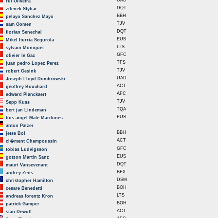
UAD
rui Oliveira
DQT
zdenek Stybar
BBH
pelayo Sanchez Mayo
TJV
sam Oomen
DQT
florian Senechal
EUS
Mikel Iturria Segurola
LTS
sylvain Moniquet
GFC
olivier le Gac
TFS
juan pedro Lopez Perez
TJV
robert Gesink
UAD
Joseph Lloyd Dombrowski
ACT
geoffrey Bouchard
AFC
edward Planckaert
TJV
Sepp Kuss
TQA
bert jan Lindeman
EUS
luis angel Mate Mardones
anton Palzer
BBH
jetse Bol
ACT
cl�ment Champoussin
GFC
tobias Ludvigsson
EUS
gotzon Martin Sanz
DQT
mauri Vansevenant
BEX
andrey Zeits
DSM
christopher Hamilton
BOH
cesare Benedetti
LTS
andreas lorentz Kron
BOH
patrick Gamper
ACT
stan Dewulf