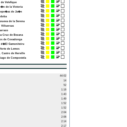
de Velefique
n de la Victoria
epe�as de Ja�n
doba
nueva de la Serena
Villuercas
arraco
a Cruz de Bezana
s de Covadonga
 d�El Gamoniteiru
orte de Lemos
Castro de Herville
iago de Compostela
44:02
14
52
1:16
1:43
1:49
1:52
1:52
2:04
2:06
2:14
2:17