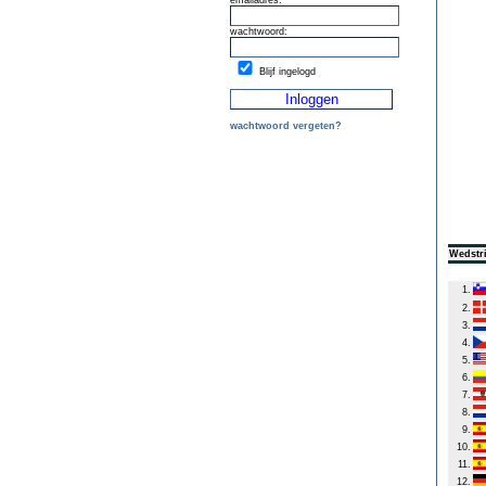
emailadres:
wachtwoord:
Blijf ingelogd
wachtwoord vergeten?
Wedstri
1.
2.
3.
4.
5.
6.
7.
8.
9.
10.
11.
12.