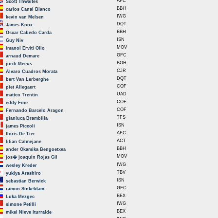
AFC
Scott Thwaites
BBH
carlos Canal Blanco
IWG
kevin van Melsen
DQT
James Knox
BBH
Oscar Cabedo Carda
ISN
Guy Niv
MOV
imanol Erviti Ollo
GFC
arnaud Demare
BOH
jordi Meeus
CJR
Alvaro Cuadros Morata
DQT
bert Van Lerberghe
COF
piet Allegaert
UAD
matteo Trentin
COF
eddy Fine
COF
Fernando Barcelo Aragon
TFS
gianluca Brambilla
ISN
james Piccoli
AFC
floris De Tier
ACT
lilian Calmejane
BBH
ander Okamika Bengoetxea
MOV
jos� joaquin Rojas Gil
IWG
wesley Kreder
TBV
yukiya Arashiro
ISN
sebastian Berwick
GFC
ramon Sinkeldam
BEX
Luka Mezgec
IWG
simone Petilli
BEX
mikel Nieve Iturralde