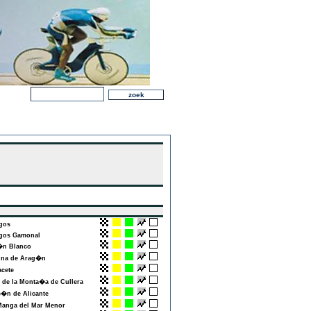
gos
os Gamonal
n Blanco
na de Arag�n
cete
de la Monta�a de Cullera
�n de Alicante
anga del Mar Menor