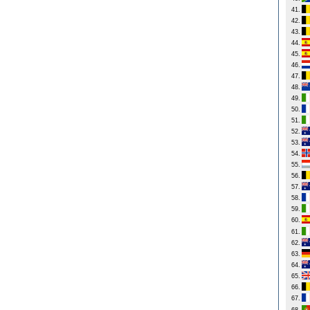
41.
42.
43.
44.
45.
46.
47.
48.
49.
50.
51.
52.
53.
54.
55.
56.
57.
58.
59.
60.
61.
62.
63.
64.
65.
66.
67.