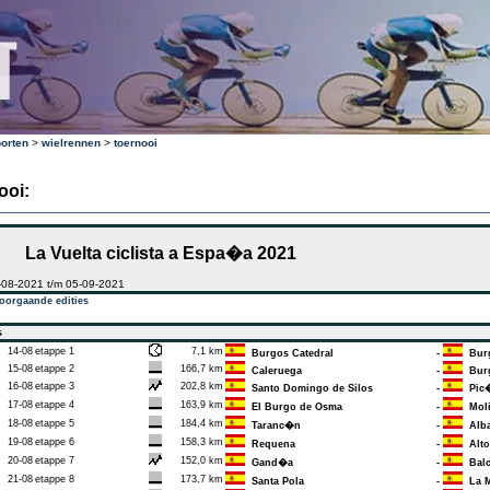
orten
>
wielrennen
>
toernooi
ooi:
La Vuelta ciclista a Espa�a 2021
-08-2021 t/m 05-09-2021
oorgaande edities
s
14-08
etappe 1
7,1 km
Burgos Catedral
-
Bur
15-08
etappe 2
166,7 km
Caleruega
-
Burg
16-08
etappe 3
202,8 km
Santo Domingo de Silos
-
Pic�
17-08
etappe 4
163,9 km
El Burgo de Osma
-
Moli
18-08
etappe 5
184,4 km
Taranc�n
-
Alba
19-08
etappe 6
158,3 km
Requena
-
Alto 
20-08
etappe 7
152,0 km
Gand�a
-
Balc
21-08
etappe 8
173,7 km
Santa Pola
-
La M