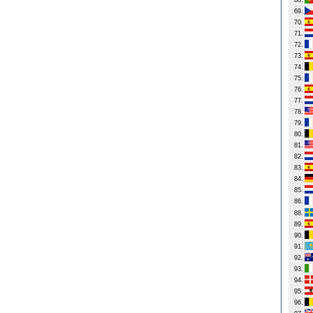
68.
69.
70.
71.
72.
73.
74.
75.
76.
77.
78.
79.
80.
81.
82.
83.
84.
85.
86.
88.
89.
90.
91.
92.
93.
94.
95.
96.