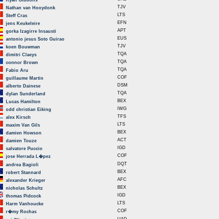
Ryan Gibbons
TJV
Nathan van Hooydonk
LTS
Steff Cras
EFN
jens Keukeleire
APT
gorka Izagirre Insausti
EUS
antonio jesus Soto Guirao
TJV
koen Bouwman
TQA
dimitri Claeys
TQA
connor Brown
TQA
Fabio Aru
COF
guillaume Martin
DSM
alberto Dainese
TQA
dylan Sunderland
BEX
Lucas Hamilton
IWG
odd christian Eiking
TFS
alex Kirsch
LTS
maxim Van Gils
BEX
damien Howson
ACT
damien Touze
IGD
salvatore Puccio
COF
jose Herrada L�pez
DQT
andrea Bagioli
BEX
robert Stannard
AFC
alexander Krieger
BEX
nicholas Schultz
IGD
thomas Pidcock
LTS
Harm Vanhoucke
COF
r�my Rochas