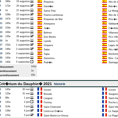
6
180e
19 augustus
Requena
-
Alto de l
7
172e
20 augustus
Gand�a
-
Balc�n d
8
1e
21 augustus
Santa Pola
-
La Manga
9
158e
22 augustus
Puerto-Lumbreras
-
Alto de V
10
147e
24 augustus
Roquetas de Mar
-
Rinc�n de
11
145e
25 augustus
Antequera
-
Valdepe
12
154e
26 augustus
Ja�n
-
C�rdob
13
100e
27 augustus
Belmez
-
Villanuev
14
135e
28 augustus
Don Benito
-
Pico Vill
16
1e
31 augustus
Laredo
-
Santa Cr
17
152e
1 september
Unquera
-
Lagos de
18
146e
2 september
Salas
-
Altu d�E
19
145e
3 september
Tapia
-
Monforte
20
140e
4 september
Sanxenxo
-
Mos. Cast
21
140e
5 september
Padr�n
-
Santiago
141e
klassement
1e
enklassement
43e
erenklassement
rit�rium du Dauphin� 2021
historie
1
145e
30 mei
Issoire
-
Issoire
2
133e
31 mei
Brioude
-
Saugues
3
86e
1 juni
Langeac
-
Saint-Ha
4
141e
2 juni
Firminy
-
Roche-La
5
114e
3 juni
Saint-Chamond
-
Saint-Vall
6
136e
4 juni
Loriol-sur-Dr�me
-
Le Sappe
7
131e
5 juni
Saint-Martin-Le-Vinoux
-
La Plagn