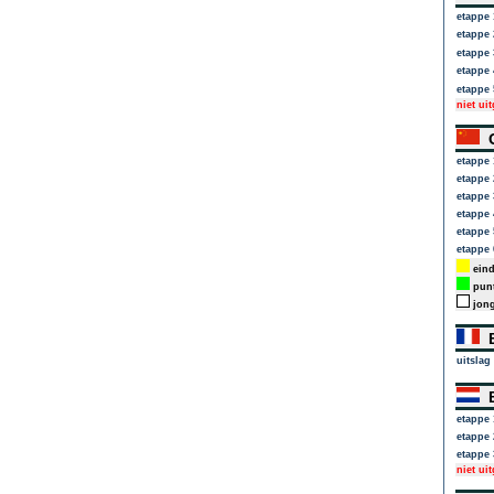
etappe 
etappe 
etappe 
etappe 
etappe 
niet ui
G
etappe 
etappe 
etappe 
etappe 
etappe 
etappe 
eind
punt
jong
B
uitslag
B
etappe 
etappe 
etappe 
niet ui