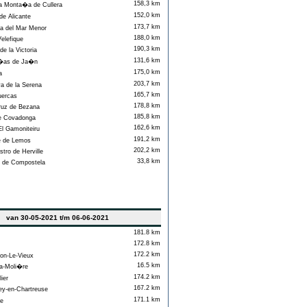
158,3 km
a Monta�a de Cullera
152,0 km
e Alicante
173,7 km
 del Mar Menor
188,0 km
elefique
190,3 km
 la Victoria
131,6 km
�as de Ja�n
175,0 km
a
203,7 km
a de la Serena
165,7 km
uercas
178,8 km
uz de Bezana
185,8 km
 Covadonga
162,6 km
l Gamoniteiru
191,2 km
 de Lemos
202,2 km
ro de Herville
33,8 km
 de Compostela
van 30-05-2021 t/m 06-06-2021
181.8 km
172.8 km
172.2 km
on-Le-Vieux
16.5 km
-Moli�re
174.2 km
ier
167.2 km
y-en-Chartreuse
171.1 km
e