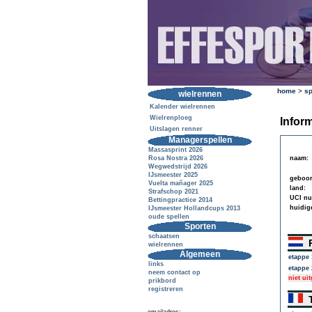
home
>
sp
wielrennen
Kalender wielrennen
Wielrenploeg
Inform
Uitslagen renner
Managerspellen
Massasprint 2026
Rosa Nostra 2026
naam:
Wegwedstrijd 2026
IJsmeester 2025
geboor
Vuelta mañager 2025
land:
Strafschop 2021
UCI n
Bettingpractice 2014
huidig
IJsmeester Hollandcups 2013
oude spellen
Sporten
schaatsen
R
wielrennen
Algemeen
etappe 
links
etappe 
neem contact op
niet ui
prikbord
registreren
T