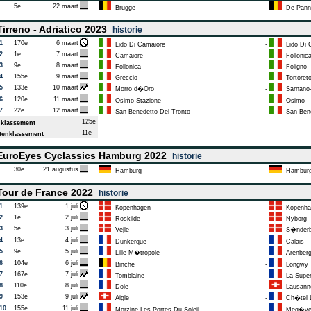
5e
22 maart
Brugge
-
De Pann
irreno - Adriatico 2023
historie
1
170e
6 maart
Lido Di Camaiore
-
Lido Di 
2
1e
7 maart
Camaiore
-
Follonic
3
9e
8 maart
Follonica
-
Foligno
4
155e
9 maart
Greccio
-
Tortoret
5
133e
10 maart
Morro d�Oro
-
Sarnano-
6
120e
11 maart
Osimo Stazione
-
Osimo
7
22e
12 maart
San Benedetto Del Tronto
-
San Bene
125e
klassement
11e
enklassement
uroEyes Cyclassics Hamburg 2022
historie
30e
21 augustus
Hamburg
-
Hambur
our de France 2022
historie
1
139e
1 juli
Kopenhagen
-
Kopenha
2
1e
2 juli
Roskilde
-
Nyborg
3
5e
3 juli
Vejle
-
S�nderb
4
13e
4 juli
Dunkerque
-
Calais
5
9e
5 juli
Lille M�tropole
-
Arenberg 
6
104e
6 juli
Binche
-
Longwy
7
167e
7 juli
Tomblaine
-
La Super 
8
110e
8 juli
Dole
-
Lausann
9
153e
9 juli
Aigle
-
Ch�tel Le
10
155e
11 juli
Morzine Les Portes Du Soleil
-
Meg�v