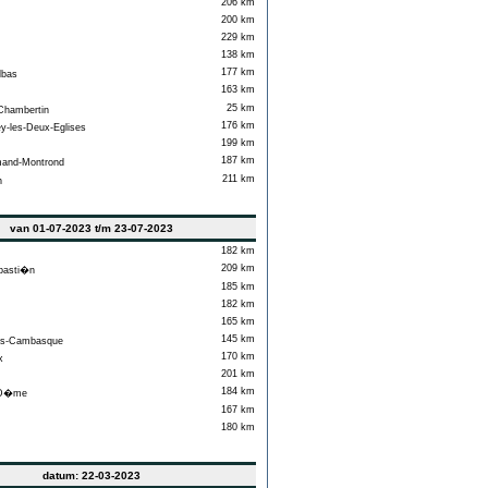
206 km
200 km
229 km
138 km
177 km
lbas
163 km
25 km
hambertin
176 km
-les-Deux-Eglises
199 km
187 km
and-Montrond
211 km
n
van 01-07-2023 t/m 23-07-2023
182 km
209 km
asti�n
185 km
182 km
165 km
145 km
ts-Cambasque
170 km
x
201 km
184 km
 D�me
167 km
180 km
datum: 22-03-2023