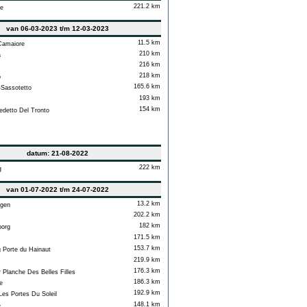
221.2 km
e
van 06-03-2023 t/m 12-03-2023
11.5 km
Camaiore
210 km
a
216 km
218 km
o
165.6 km
Sassotetto
193 km
154 km
detto Del Tronto
datum: 21-08-2022
222 km
g
van 01-07-2022 t/m 24-07-2022
13.2 km
gen
202.2 km
182 km
org
171.5 km
153.7 km
Porte du Hainaut
219.9 km
176.3 km
Planche Des Belles Filles
186.3 km
e
192.9 km
s Portes Du Soleil
148.1 km
e