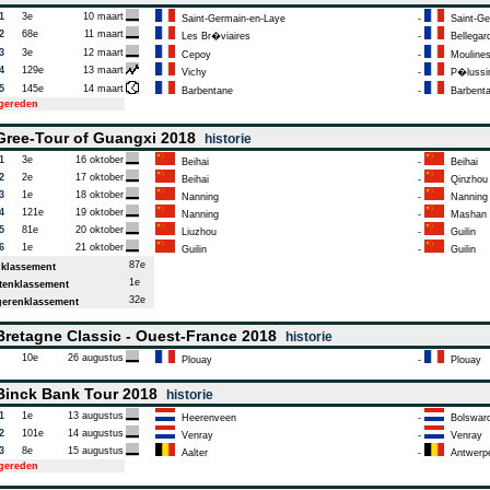
1
3e
10 maart
Saint-Germain-en-Laye
-
Saint-Ge
2
68e
11 maart
Les Br�viaires
-
Bellegar
3
3e
12 maart
Cepoy
-
Moulines
4
129e
13 maart
Vichy
-
P�lussi
5
145e
14 maart
Barbentane
-
Barbent
tgereden
ree-Tour of Guangxi 2018
historie
1
3e
16 oktober
Beihai
-
Beihai
2
2e
17 oktober
Beihai
-
Qinzhou
3
1e
18 oktober
Nanning
-
Nanning
4
121e
19 oktober
Nanning
-
Mashan N
5
81e
20 oktober
Liuzhou
-
Guilin
6
1e
21 oktober
Guilin
-
Guilin
87e
klassement
1e
enklassement
32e
erenklassement
retagne Classic - Ouest-France 2018
historie
10e
26 augustus
Plouay
-
Plouay
inck Bank Tour 2018
historie
1
1e
13 augustus
Heerenveen
-
Bolswar
2
101e
14 augustus
Venray
-
Venray
3
8e
15 augustus
Aalter
-
Antwerp
tgereden