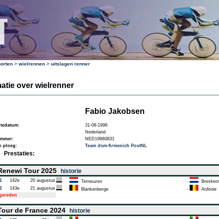
orten
>
wielrennen
>
uitslagen renner
atie over wielrenner
Fabio Jakobsen
tedatum:
31-08-1996
Nederland
ummer:
NED19960831
e ploeg:
Team dsm-firmenich PostNL
Prestaties:
enewi Tour 2025
historie
1
142e
20 augustus
Terneuzen
-
Breskens 
2
143e
21 augustus
Blankenberge
-
Ardooie
tgereden
our de France 2024
historie