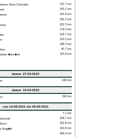
151.7 km
anon Serre Chevalier
165.1 km
uez
192.6 km
ienne
192.5 km
202.5 km
onne
178.5 km
129.7 km
des
143.2 km
am
188.3 km
40.7 km
our
115.6 km
hamps-�lys�es
datum: 27-03-2022
249 km
em
datum: 19-03-2022
293 km
mo
van 14-08-2021 t/m 05-09-2021
7,1 km
166,7 km
Gamonal
202,8 km
lanco
163,9 km
e Arag�n
184,4 km