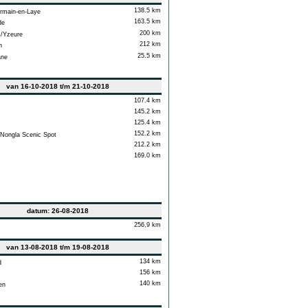
138.5 km
rmain-en-Laye
163.5 km
de
200 km
/Yzeure
212 km
n
25.5 km
ane
van 16-10-2018 t/m 21-10-2018
107.4 km
145.2 km
125.4 km
152.2 km
ongla Scenic Spot
212.2 km
169.0 km
datum: 26-08-2018
256,9 km
van 13-08-2018 t/m 19-08-2018
134 km
d
156 km
140 km
en