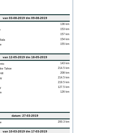
van 03-08-2019 t/m 09-08-2019
136 km
153 km
e
157 km
154 km
iala
155 km
e
van 12-05-2019 t/m 18-05-2019
143 km
nto
214.5 km
ke Tahoe
208 km
ill
214.5 km
ay
219.5 km
127.5 km
y
126 km
a
datum: 27-03-2019
200.3 km
e
van 10-03-2019 t/m 17-03-2019