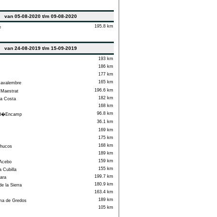
van 05-08-2020 t/m 09-08-2020
195.8 km
e
van 24-08-2019 t/m 15-09-2019
193 km
186 km
177 km
165 km
Javalembre
196.6 km
 Maestrat
182 km
a Costa
168 km
96.8 km
 d�Encamp
36.1 km
169 km
175 km
168 km
hucos
189 km
159 km
 Acebo
155 km
a Cubilla
199.7 km
ara
180.9 km
e la Sierra
163.4 km
189 km
ma de Gredos
105 km