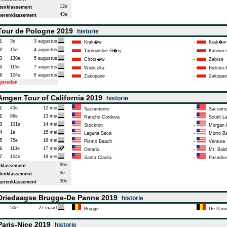
12e
enklassement
43e
erenklassement
our de Pologne 2019
historie
1
3e
3 augustus
Krak�w
-
Krak�w
2
15e
4 augustus
Tarnowskie G�ry
-
Katowic
3
130e
5 augustus
Chorz�w
-
Zabrze
5
115e
7 augustus
Wieliczka
-
Bielsko-B
6
124e
8 augustus
Zakopane
-
Zakopan
tgereden
mgen Tour of California 2019
historie
1
43e
12 mei
Sacramento
-
Sacrame
2
86e
13 mei
Rancho Cordova
-
South La
3
101e
14 mei
Stockton
-
Morgan H
4
1e
15 mei
Laguna Seca
-
Morro B
5
75e
16 mei
Pismo Beach
-
Ventura
6
113e
17 mei
Ontario
-
Mt. Bald
7
104e
18 mei
Santa Clarita
-
Pasaden
96e
klassement
9e
enklassement
30e
erenklassement
riedaagse Brugge-De Panne 2019
historie
50e
27 maart
Brugge
-
De Pann
aris-Nice 2019
historie