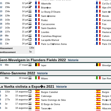
11
159e
12 juli
Albertville
-
Col Du Gr
12
158e
13 juli
Brian�on
-
Alpe d'H
13
154e
14 juli
Le Bourg D'Oisans
-
Saint-�t
14
129e
15 juli
Saint-�tienne
-
Mende
15
143e
16 juli
Rodez
-
Carcass
16
145e
19 juli
Carcassonne
-
Foix
17
143e
20 juli
Saint-Gaudens
-
Peyragu
18
137e
21 juli
Lourdes
-
Hautac
19
98e
22 juli
Castelnau-Magnoac
-
Cahors
20
133e
23 juli
Lacapelle-Marival
-
Rocamad
21
13e
24 juli
Paris La D�fense Arena
-
Paris C
130e
klassement
5e
enklassement
ent-Wevelgem in Flanders Fields 2022
historie
AG
68e
27 maart
Ieper
-
Wevelg
ilano-Sanremo 2022
historie
86e
19 maart
Milano
-
San Re
a Vuelta ciclista a Espa�a 2021
historie
1
131e
14 augustus
Burgos Catedral
-
Burgos
2
2e
15 augustus
Caleruega
-
Burgos 
3
177e
16 augustus
Santo Domingo de Silos
-
Pic�n B
4
1e
17 augustus
El Burgo de Osma
-
Molina d
5
2e
18 augustus
Taranc�n
-
Albacete