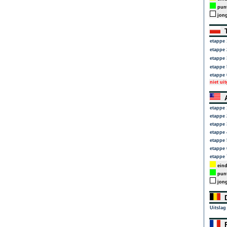
punt
jong
T
etappe 
etappe 
etappe 
etappe 
etappe 
niet ui
A
etappe 
etappe 
etappe 
etappe 
etappe 
etappe 
etappe 
eind
punt
jong
D
Uitslag
P