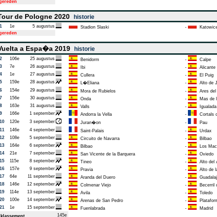
tgereden
our de Pologne 2020
historie
1
1e
5 augustus
Stadion Slaski
-
Katowic
tgereden
uelta a Espa�a 2019
historie
2
106e
25 augustus
Benidorm
-
Calpe
3
7e
26 augustus
Ibi
-
Alicante
4
1e
27 augustus
Cullera
-
El Puig
5
159e
28 augustus
L�Eliana
-
Alto de 
6
154e
29 augustus
Mora de Rubielos
-
Ares del
7
156e
30 augustus
Onda
-
Mas de l
8
163e
31 augustus
Valls
-
Igualada
9
166e
1 september
Andorra la Vella
-
Cortals
10
120e
3 september
Juran�on
-
Pau
11
146e
4 september
Saint-Palais
-
Urdax
12
108e
5 september
Circuito de Navarra
-
Bilbao
13
164e
6 september
Bilbao
-
Los Mac
14
21e
7 september
San Vicente de la Barquera
-
Oviedo
15
115e
8 september
Tineo
-
Alto del
16
157e
9 september
Pravia
-
Alto de l
17
64e
11 september
Aranda del Duero
-
Guadalaj
18
146e
12 september
Colmenar Viejo
-
Becerril d
19
114e
13 september
Avila
-
Toledo
20
100e
14 september
Arenas de San Pedro
-
Platafor
21
1e
15 september
Fuenlabrada
-
Madrid
145e
klassement