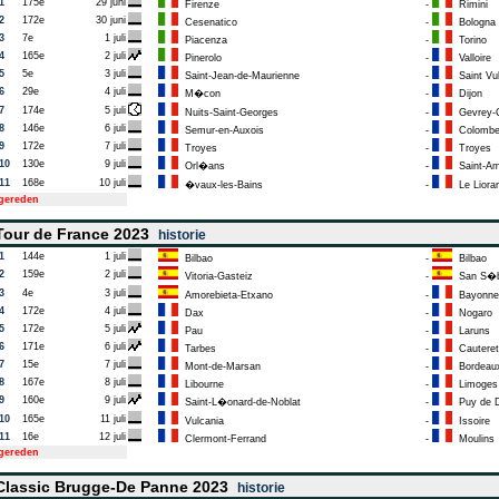
1
175e
29 juni
Firenze
-
Rimini
2
172e
30 juni
Cesenatico
-
Bologna
3
7e
1 juli
Piacenza
-
Torino
4
165e
2 juli
Pinerolo
-
Valloire
5
5e
3 juli
Saint-Jean-de-Maurienne
-
Saint Vu
6
29e
4 juli
M�con
-
Dijon
7
174e
5 juli
Nuits-Saint-Georges
-
Gevrey-C
8
146e
6 juli
Semur-en-Auxois
-
Colombey
9
172e
7 juli
Troyes
-
Troyes
10
130e
9 juli
Orl�ans
-
Saint-Am
11
168e
10 juli
�vaux-les-Bains
-
Le Liora
tgereden
our de France 2023
historie
1
144e
1 juli
Bilbao
-
Bilbao
2
159e
2 juli
Vitoria-Gasteiz
-
San S�b
3
4e
3 juli
Amorebieta-Etxano
-
Bayonne
4
172e
4 juli
Dax
-
Nogaro
5
172e
5 juli
Pau
-
Laruns
6
171e
6 juli
Tarbes
-
Cautere
7
15e
7 juli
Mont-de-Marsan
-
Bordeau
8
167e
8 juli
Libourne
-
Limoges
9
160e
9 juli
Saint-L�onard-de-Noblat
-
Puy de
10
165e
11 juli
Vulcania
-
Issoire
11
16e
12 juli
Clermont-Ferrand
-
Moulins
tgereden
lassic Brugge-De Panne 2023
historie