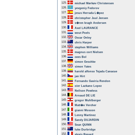
125.
michael Mørkøv Christensen
126.
yevgeniy Fedorov
127.
jesus Herrada L�pez
128.
christopher Juul Jensen
129.
s�ren kragh Andersen
130.
Axel LAURANCE
131.
wout Poels
132.
Oscar Onley
133.
chris Harper
134.
stephen Williams
135.
magnus cort Nielsen
136.
cees Bol
137.
simon Geschke
138.
simon Yates
139.
harold alfonso Tejada Canacue
140.
jan Hirt
141.
Fernando Gaviria Rendon
142.
oier Lazkano Lopez
143.
Neilson Powless
144.
Arnaud DE LIE
145.
gregor Muhlberger
146.
Matt�o Vercher
147.
gianni Moscon
148.
Lenny Martinez
149.
Sandy DUJARDIN
150.
Sean QUINN
151.
luke Durbridge
152.
alexis Renard