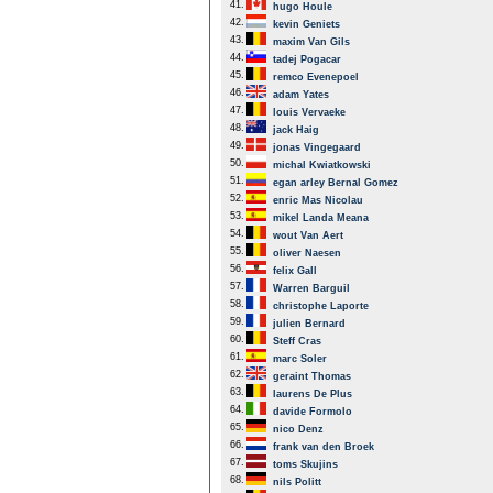
41.
hugo Houle
42.
kevin Geniets
43.
maxim Van Gils
44.
tadej Pogacar
45.
remco Evenepoel
46.
adam Yates
47.
louis Vervaeke
48.
jack Haig
49.
jonas Vingegaard
50.
michal Kwiatkowski
51.
egan arley Bernal Gomez
52.
enric Mas Nicolau
53.
mikel Landa Meana
54.
wout Van Aert
55.
oliver Naesen
56.
felix Gall
57.
Warren Barguil
58.
christophe Laporte
59.
julien Bernard
60.
Steff Cras
61.
marc Soler
62.
geraint Thomas
63.
laurens De Plus
64.
davide Formolo
65.
nico Denz
66.
frank van den Broek
67.
toms Skujins
68.
nils Politt