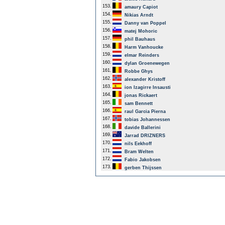
153.
amaury Capiot
154.
Nikias Arndt
155.
Danny van Poppel
156.
matej Mohoric
157.
phil Bauhaus
158.
Harm Vanhoucke
159.
elmar Reinders
160.
dylan Groenewegen
161.
Robbe Ghys
162.
alexander Kristoff
163.
ion Izagirre Insausti
164.
jonas Rickaert
165.
sam Bennett
166.
raul Garcia Pierna
167.
tobias Johannessen
168.
davide Ballerini
169.
Jarrad DRIZNERS
170.
nils Eekhoff
171.
Bram Welten
172.
Fabio Jakobsen
173.
gerben Thijssen