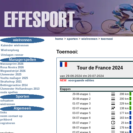
home
>
sporten
>
wielrennen
>
toernooi
wielrennen
Kalender wielrennen
Wielrenploeg
Toernooi:
Uitslagen renner
Managerspellen
Massasprint 2026
Tour de France 2024
Rosa Nostra 2026
Wegwedstrijd 2026
IJsmeester 2025
van 29-06-2024 t/m 20-07-2024
Vuelta mañager 2025
NEW:
voorgaande edities
Strafschop 2021
Bettingpractice 2014
IJsmeester Hollandcups 2013
Etappes
oude spellen
29-06
etappe 1
206 km
Sporten
30-06
etappe 2
200 km
schaatsen
01-07
etappe 3
229 km
wielrennen
Algemeen
02-07
etappe 4
138 km
links
03-07
etappe 5
177 km
neem contact op
04-07
etappe 6
163 km
prikbord
05-07
etappe 7
25 km
registreren
06-07
etappe 8
176 km
07-07
etappe 9
199 km