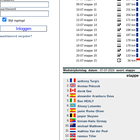
emailadres:
09-07
etappe 10
187 km
wachtwoord:
10-07
etappe 11
211 km
11-07
etappe 12
204 km
12-07
etappe 13
171 km
Blijf ingelogd
13-07
etappe 14
152 km
14-07
etappe 15
198 km
16-07
etappe 16
187 km
wachtwoord vergeten?
17-07
etappe 17
178 km
18-07
etappe 18
179 km
19-07
etappe 19
145 km
20-07
etappe 20
133 km
21-07
etappe 21
34 km
Wedstrijduitslag
datum
: 07-07-2024
soort: etappe
etappe 
1.
anthony Turgis
2.
thomas Pidcock
3.
derek Gee
4.
alexander Aranburu Deva
5.
Ben HEALY
6.
Alexey Lutsenko
7.
javier Romo Oliver
8.
jasper Stuyven
9.
biniam Hailu Girmay
10.
michael Matthews
11.
mathieu Van der Poel
12.
rasmus Tiller