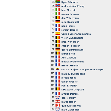
97.
Ryan Gibbons
98.
odd christian Eiking
99.
luca Mozzato
100.
matteo Sobrero
101.
ilan Wilder Van
102.
john Degenkolb
103.
nans Peters
104.
romain Bardet
105.
Carlos Verona Quintanilla
106.
victor Campenaerts
107.
brent Van Moer
108.
Jasper Philipsen
109.
georg Zimmermann
110.
laurenz Rex
111.
Axel ZINGLE
112.
nicolas Prodhomme
113.
Bruno Armirail
114.
richard ant�nio Carapaz Montenegro
115.
mathieu Burgaudeau
116.
jordan Jegat
117.
fabien Grellier
118.
Paul LAPEIRA
119.
s�bastien Grignard
120.
arnaud Demare
121.
daniel Mclay
122.
marco Haller
123.
guillaume Boivin
124.
mark Cavendish