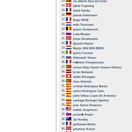
13.
rui alberto faria da Costa
14.
jakob Fuglsang
15.
david Gaudu
16.
pascal Ackermann
17.
Hugo PAGE
18.
mike Teunissen
19.
gianni Vermeersch
20.
Luka Mezgec
21.
jonas Abrahamsen
22.
Quentin Pacher
23.
Marijn VAN DEN BERG
24.
giulio Ciccone
25.
Aleksandr Vlasov
26.
cl�ment Champoussin
27.
nelson filipe Santos Simoes Oliveira
28.
krists Neilands
29.
stefan Bissegger
30.
Joao Almeida
31.
cristian Rodriguez Martin
32.
carlos Rodriguez Cano
33.
pello bilbao Lopez De Armentia
34.
santiago Buitrago Sanchez
35.
juan Ayuso Pesquera
36.
matteo Jorgenson
37.
primo� Roglic
38.
Jai Hindley
39.
guillaume Martin
40.
johannes Kulset