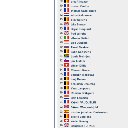
69.
piet Allegaert
70.
dorian Godon
71.
thomas Gachignard
72.
wilco Kelderman
73.
Tim Wellens
74.
jake Stewart
75.
Bryan Coquard
76.
fred Wright
77.
alberto Bettiol
78.
Bob Jungels
79.
Pavel Sivakov
80.
kobe Goossens
81.
Louis Meintjes
82.
jan Tratnik
83.
silvan Dillie
84.
Clement Russo
85.
Valentin Madouas
86.
tiesj Benoot
87.
benjamin Declercq
88.
Yves Lampaert
89.
Romain Gr�goire
90.
Bart Lemmen
91.
K�vin VAUQUELIN
92.
S�ren Waerenskjold
93.
nicolas jonathan Castroviejo
94.
cedric Beullens
95.
stefan Kueng
96.
Benjamin TURNER