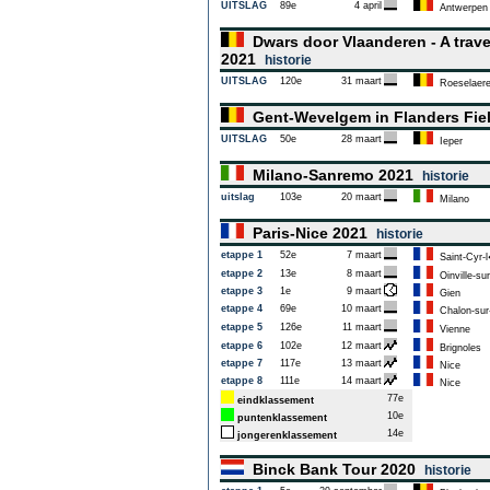
UITSLAG
89e
4 april
Antwerpen
Dwars door Vlaanderen - A trave
2021
historie
UITSLAG
120e
31 maart
Roeselaer
Gent-Wevelgem in Flanders Fie
UITSLAG
50e
28 maart
Ieper
Milano-Sanremo 2021
historie
uitslag
103e
20 maart
Milano
Paris-Nice 2021
historie
etappe 1
52e
7 maart
Saint-Cyr-
etappe 2
13e
8 maart
Oinville-su
etappe 3
1e
9 maart
Gien
etappe 4
69e
10 maart
Chalon-su
etappe 5
126e
11 maart
Vienne
etappe 6
102e
12 maart
Brignoles
etappe 7
117e
13 maart
Nice
etappe 8
111e
14 maart
Nice
77e
eindklassement
10e
puntenklassement
14e
jongerenklassement
Binck Bank Tour 2020
historie