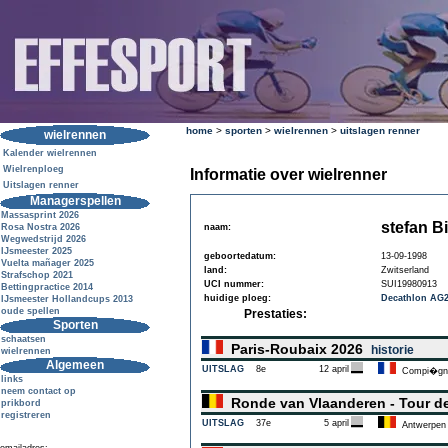
home
>
sporten
>
wielrennen
>
uitslagen renner
wielrennen
Kalender wielrennen
Wielrenploeg
Informatie over wielrenner
Uitslagen renner
Managerspellen
Massasprint 2026
stefan B
Rosa Nostra 2026
naam:
Wegwedstrijd 2026
IJsmeester 2025
geboortedatum:
13-09-1998
Vuelta mañager 2025
land:
Zwitserland
Strafschop 2021
UCI nummer:
SUI19980913
Bettingpractice 2014
huidige ploeg:
Decathlon AG
IJsmeester Hollandcups 2013
oude spellen
Prestaties:
Sporten
schaatsen
Paris-Roubaix 2026
historie
wielrennen
Algemeen
UITSLAG
8e
12 april
Compi�gn
links
neem contact op
Ronde van Vlaanderen - Tour d
prikbord
registreren
UITSLAG
37e
5 april
Antwerpen