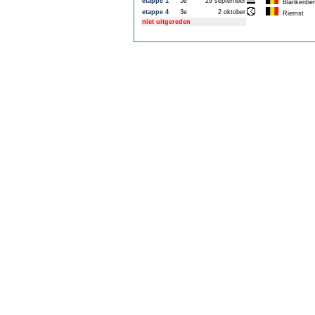
etappe 1
5e
29 september
Blankenber
etappe 4
3e
2 oktober
Riemst
niet uitgereden