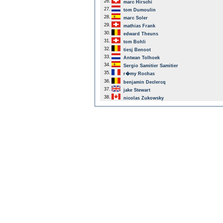
26.
marc Hirschi
27.
tom Dumoulin
28.
marc Soler
29.
mathias Frank
30.
edward Theuns
31.
tom Bohli
32.
tiesj Benoot
33.
Antwan Tolhoek
34.
Sergio Samitier Samitier
35.
r�my Rochas
36.
benjamin Declercq
37.
jake Stewart
38.
nicolas Zukowsky