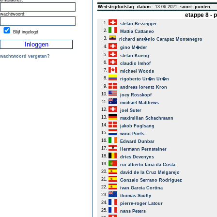
emailadres:
Wedstrijduitslag
datum
: 13-06-2021
soort: punten
wachtwoord:
etappe 8 -
1.
stefan Bissegger
2.
Mattia Cattaneo
Blijf ingelogd
3.
richard ant�nio Carapaz Montenegro
4.
gino M�der
5.
stefan Kueng
wachtwoord vergeten?
6.
claudio Imhof
7.
michael Woods
8.
rigoberto Ur�n Ur�n
9.
andreas lorentz Kron
10.
joey Rosskopf
11.
michael Matthews
12.
joel Suter
13.
maximilian Schachmann
14.
jakob Fuglsang
15.
wout Poels
16.
Edward Dunbar
17.
Hermann Pernsteiner
18.
dries Devenyns
19.
rui alberto faria da Costa
20.
david de la Cruz Melgarejo
21.
Gonzalo Serrano Rodriguez
22.
ivan Garcia Cortina
23.
thomas Scully
24.
pierre-roger Latour
25.
nans Peters