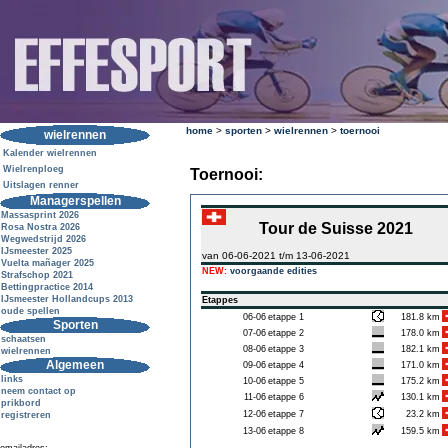
home
>
sporten
>
wielrennen
>
toernooi
wielrennen
Kalender wielrennen
Wielrenploeg
Toernooi:
Uitslagen renner
Managerspellen
Massasprint 2026
Tour de Suisse 2021
Rosa Nostra 2026
Wegwedstrijd 2026
IJsmeester 2025
van 06-06-2021 t/m 13-06-2021
Vuelta mañager 2025
NEW:
voorgaande edities
Strafschop 2021
Bettingpractice 2014
IJsmeester Hollandcups 2013
Etappes
oude spellen
06-06
etappe 1
181.8 km
Sporten
07-06
etappe 2
178.0 km
schaatsen
08-06
etappe 3
182.1 km
wielrennen
Algemeen
09-06
etappe 4
171.0 km
links
10-06
etappe 5
175.2 km
neem contact op
11-06
etappe 6
130.1 km
prikbord
12-06
etappe 7
23.2 km
registreren
13-06
etappe 8
159.5 km