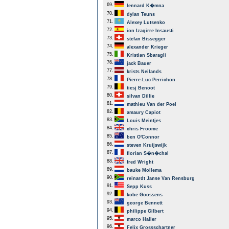
69.
lennard K�mna
70.
dylan Teuns
71.
Alexey Lutsenko
72.
ion Izagirre Insausti
73.
stefan Bissegger
74.
alexander Krieger
75.
Kristian Sbaragli
76.
jack Bauer
77.
krists Neilands
78.
Pierre-Luc Perrichon
79.
tiesj Benoot
80.
silvan Dillie
81.
mathieu Van der Poel
82.
amaury Capiot
83.
Louis Meintjes
84.
chris Froome
85.
ben O'Connor
86.
steven Kruijswijk
87.
florian S�n�chal
88.
fred Wright
89.
bauke Mollema
90.
reinardt Janse Van Rensburg
91.
Sepp Kuss
92.
kobe Goossens
93.
george Bennett
94.
philippe Gilbert
95.
marco Haller
96.
Felix Grossschartner