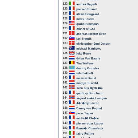
125.
andrea Bagioli
126.
pierre Rolland
127.
alexis Gougeard
128.
matis Louvel
129.
quinn Simmons
130.
olivier le Gac
131.
andreas lorentz Kron
132.
jan Tratnik
133.
christopher Juul Jensen
134.
michael Matthews
135.
luke Rowe
136.
dylan Van Baarle
137.
Tim Wellens
138.
dmitriy Gruzdev
139.
nils Eekhoff
140.
maxime Bouet
141.
martijn Tusveld
142.
sven erik Bystr�m
143.
geoffrey Bouchard
144.
vegard stake Laengen
145.
J�r�my Lecroq
146.
Danny van Poppel
147.
peter Sagan
148.
micka�l Ch�rel
149.
pierre-roger Latour
150.
Beno�t Cosnefroy
151.
fabio Felline