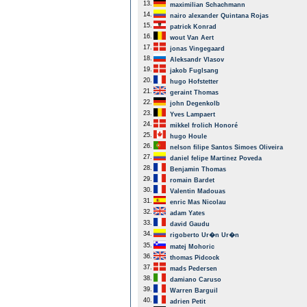
13.
maximilian Schachmann
14.
nairo alexander Quintana Rojas
15.
patrick Konrad
16.
wout Van Aert
17.
jonas Vingegaard
18.
Aleksandr Vlasov
19.
jakob Fuglsang
20.
hugo Hofstetter
21.
geraint Thomas
22.
john Degenkolb
23.
Yves Lampaert
24.
mikkel frolich Honoré
25.
hugo Houle
26.
nelson filipe Santos Simoes Oliveira
27.
daniel felipe Martinez Poveda
28.
Benjamin Thomas
29.
romain Bardet
30.
Valentin Madouas
31.
enric Mas Nicolau
32.
adam Yates
33.
david Gaudu
34.
rigoberto Ur�n Ur�n
35.
matej Mohoric
36.
thomas Pidcock
37.
mads Pedersen
38.
damiano Caruso
39.
Warren Barguil
40.
adrien Petit