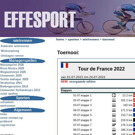
home
>
sporten
>
wielrennen
>
toernooi
wielrennen
Kalender wielrennen
Wielrenploeg
Toernooi:
Uitslagen renner
Managerspellen
Massasprint 2026
Tour de France 2022
Rosa Nostra 2026
Wegwedstrijd 2026
IJsmeester 2025
van 01-07-2022 t/m 24-07-2022
Vuelta mañager 2025
NEW:
voorgaande edities
Strafschop 2021
Bettingpractice 2014
IJsmeester Hollandcups 2013
Etappes
oude spellen
01-07
etappe 1
13.2 km
Sporten
02-07
etappe 2
202.2 km
schaatsen
03-07
etappe 3
182 km
wielrennen
Algemeen
04-07
etappe 4
171.5 km
links
05-07
etappe 5
153.7 km
neem contact op
06-07
etappe 6
219.9 km
prikbord
registreren
07-07
etappe 7
176.3 km
08-07
etappe 8
186.3 km
09-07
etappe 9
192.9 km