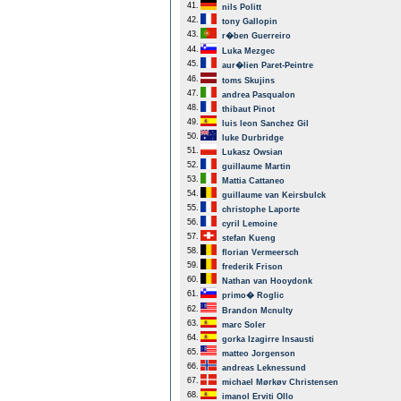
41.
nils Politt
42.
tony Gallopin
43.
r�ben Guerreiro
44.
Luka Mezgec
45.
aur�lien Paret-Peintre
46.
toms Skujins
47.
andrea Pasqualon
48.
thibaut Pinot
49.
luis leon Sanchez Gil
50.
luke Durbridge
51.
Lukasz Owsian
52.
guillaume Martin
53.
Mattia Cattaneo
54.
guillaume van Keirsbulck
55.
christophe Laporte
56.
cyril Lemoine
57.
stefan Kueng
58.
florian Vermeersch
59.
frederik Frison
60.
Nathan van Hooydonk
61.
primo� Roglic
62.
Brandon Mcnulty
63.
marc Soler
64.
gorka Izagirre Insausti
65.
matteo Jorgenson
66.
andreas Leknessund
67.
michael Mørkøv Christensen
68.
imanol Erviti Ollo