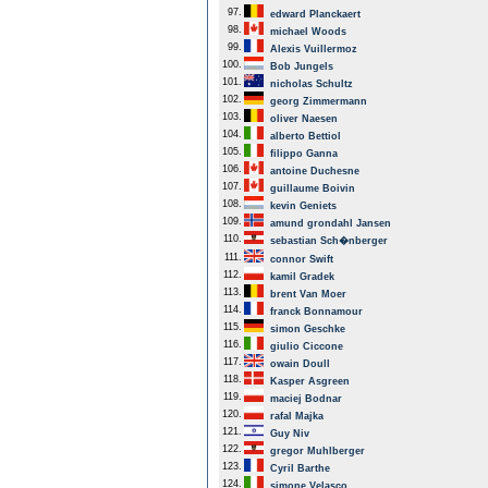
97.
edward Planckaert
98.
michael Woods
99.
Alexis Vuillermoz
100.
Bob Jungels
101.
nicholas Schultz
102.
georg Zimmermann
103.
oliver Naesen
104.
alberto Bettiol
105.
filippo Ganna
106.
antoine Duchesne
107.
guillaume Boivin
108.
kevin Geniets
109.
amund grondahl Jansen
110.
sebastian Sch�nberger
111.
connor Swift
112.
kamil Gradek
113.
brent Van Moer
114.
franck Bonnamour
115.
simon Geschke
116.
giulio Ciccone
117.
owain Doull
118.
Kasper Asgreen
119.
maciej Bodnar
120.
rafal Majka
121.
Guy Niv
122.
gregor Muhlberger
123.
Cyril Barthe
124.
simone Velasco