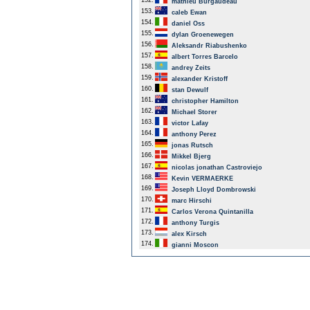
152.
mathieu Burgaudeau
153.
caleb Ewan
154.
daniel Oss
155.
dylan Groenewegen
156.
Aleksandr Riabushenko
157.
albert Torres Barcelo
158.
andrey Zeits
159.
alexander Kristoff
160.
stan Dewulf
161.
christopher Hamilton
162.
Michael Storer
163.
victor Lafay
164.
anthony Perez
165.
jonas Rutsch
166.
Mikkel Bjerg
167.
nicolas jonathan Castroviejo
168.
Kevin VERMAERKE
169.
Joseph Lloyd Dombrowski
170.
marc Hirschi
171.
Carlos Verona Quintanilla
172.
anthony Turgis
173.
alex Kirsch
174.
gianni Moscon