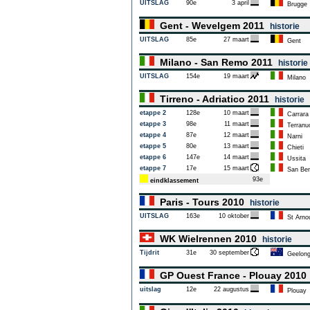
UITSLAG
90e
3 april
Brugge
Gent - Wevelgem 2011
historie
UITSLAG
85e
27 maart
Gent
Milano - San Remo 2011
historie
UITSLAG
154e
19 maart
Milano
Tirreno - Adriatico 2011
historie
etappe 2
128e
10 maart
Carrara
etappe 3
98e
11 maart
Terranuo
etappe 4
87e
12 maart
Narni
etappe 5
80e
13 maart
Chieti
etappe 6
147e
14 maart
Ussita
etappe 7
17e
15 maart
San Bene
93e
eindklassement
Paris - Tours 2010
historie
UITSLAG
163e
10 oktober
St Arnou
WK Wielrennen 2010
historie
Tijdrit
31e
30 september
Geelon
GP Ouest France - Plouay 201
uitslag
12e
22 augustus
Plouay