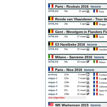
Paris - Roubaix 2016
historie
UITSLAG
50e
10 april
Paris
Ronde van Vlaanderen - Tour d
UITSLAG
29e
3 april
Brugge
Gent - Wevelgem in Flanders F
UITSLAG
10e
27 maart
Gent
E3 Harelbeke 2016
historie
UITSLAG
52e
25 maart
Harelbe
Milano - Sanremo 2016
historie
UITSLAG
54e
19 maart
Milano
Paris - Nice 2016
historie
proloog
113e
6 maart
Conflans
etappe 1
115e
7 maart
Cond�-s
etappe 2
139e
8 maart
Contres
etappe 4
103e
10 maart
Juliena
etappe 5
97e
11 maart
Saint-Pa
etappe 6
108e
12 maart
Nice
niet uitgereden
WK Wielrennen 2015
historie