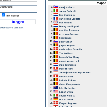
emailadres:
etappe 
wachtwoord:
1.
matej Mohoric
2.
sonny Colbrelli
3.
tom Dumoulin
Blijf ingelogd
4.
christophe Laporte
5.
fred Wright
6.
Danny van Poppel
wachtwoord vergeten?
7.
tom Van Asbroeck
8.
greg van Avermaet
9.
tiesj Benoot
10.
peter Sagan
11.
jasper Stuyven
12.
mads w�rtz Schmidt
13.
Tim Wellens
14.
kenneth Van Rooy
15.
gianni Vermeersch
16.
mike Teunissen
17.
marc Hirschi
18.
andre� Amador Bipkazacova
19.
stefan Kueng
20.
ludovic Robeet
21.
victor Campenaerts
22.
luke Durbridge
23.
Logan Owen
24.
davide Villella
25.
Nikias Arndt
26.
Kasper Asgreen
27.