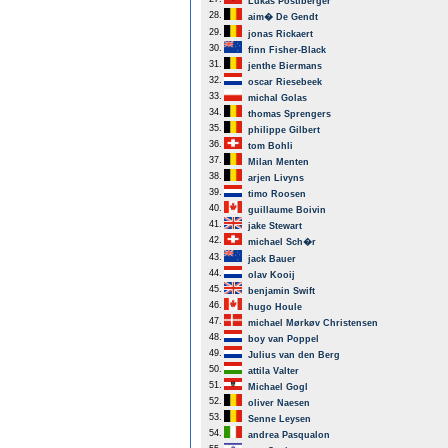
Lukas Postlberger
28.
aim� De Gendt
29.
jonas Rickaert
30.
finn Fisher-Black
31.
jenthe Biermans
32.
oscar Riesebeek
33.
michal Golas
34.
thomas Sprengers
35.
philippe Gilbert
36.
tom Bohli
37.
Milan Menten
38.
arjen Livyns
39.
timo Roosen
40.
guillaume Boivin
41.
jake Stewart
42.
michael Sch�r
43.
jack Bauer
44.
olav Kooij
45.
benjamin Swift
46.
hugo Houle
47.
michael Mørkøv Christensen
48.
boy van Poppel
49.
Julius van den Berg
50.
attila Valter
51.
Michael Gogl
52.
oliver Naesen
53.
Senne Leysen
54.
andrea Pasqualon