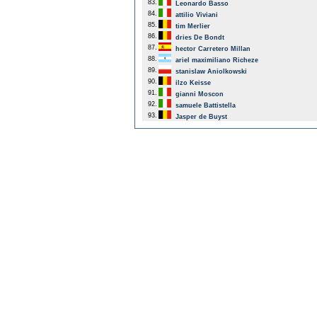
83.
Leonardo Basso
84.
attilio Viviani
85.
tim Merlier
86.
dries De Bondt
87.
hector Carretero Millan
88.
ariel maximiliano Richeze
89.
stanislaw Aniolkowski
90.
ilzo Keisse
91.
gianni Moscon
92.
samuele Battistella
93.
Jasper de Buyst