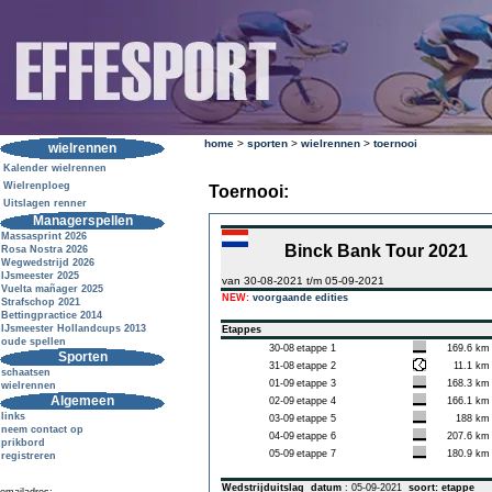
home
>
sporten
>
wielrennen
>
toernooi
wielrennen
Kalender wielrennen
Wielrenploeg
Toernooi:
Uitslagen renner
Managerspellen
Massasprint 2026
Binck Bank Tour 2021
Rosa Nostra 2026
Wegwedstrijd 2026
IJsmeester 2025
van 30-08-2021 t/m 05-09-2021
Vuelta mañager 2025
NEW:
voorgaande edities
Strafschop 2021
Bettingpractice 2014
IJsmeester Hollandcups 2013
Etappes
oude spellen
30-08
etappe 1
169.6 km
Sporten
31-08
etappe 2
11.1 km
schaatsen
01-09
etappe 3
168.3 km
wielrennen
Algemeen
02-09
etappe 4
166.1 km
links
03-09
etappe 5
188 km
neem contact op
04-09
etappe 6
207.6 km
prikbord
05-09
etappe 7
180.9 km
registreren
Wedstrijduitslag
datum
: 05-09-2021
soort: etappe