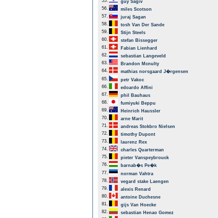
55.
guy Sagiv
56.
miles Scotson
57.
juraj Sagan
58.
tosh Van Der Sande
59.
Stijn Steels
60.
stefan Bissegger
61.
Fabian Lienhard
62.
sebastian Langeveld
63.
Brandon Mcnulty
64.
mathias norsgaard J�rgensen
65.
petr Vakoc
66.
edoardo Affini
67.
phil Bauhaus
68.
fumiyuki Beppu
69.
Heinrich Haussler
70.
arne Marit
71.
andreas Stokbro Nielsen
72.
timothy Dupont
73.
laurenz Rex
74.
charles Quarterman
75.
pieter Vanspeybrouck
76.
barnab�s Pe�k
77.
norman Vahtra
78.
vegard stake Laengen
79.
alexis Renard
80.
antoine Duchesne
81.
gijs Van Hoecke
82.
sebastian Henao Gomez