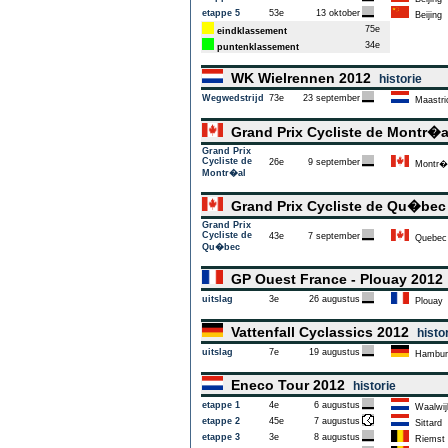
etappe 5
53e
13 oktober
Beijing
75e
eindklassement
34e
puntenklassement
WK Wielrennen 2012
historie
Wegwedstrijd
73e
23 september
Maastri
Grand Prix Cycliste de Montr�
Grand Prix
Cycliste de
26e
9 september
Montr�
Montr�al
Grand Prix Cycliste de Qu�be
Grand Prix
Cycliste de
43e
7 september
Quebec
Qu�bec
GP Ouest France - Plouay 201
uitslag
3e
26 augustus
Plouay
Vattenfall Cyclassics 2012
histo
uitslag
7e
19 augustus
Hambur
Eneco Tour 2012
historie
etappe 1
4e
6 augustus
Waalwij
etappe 2
45e
7 augustus
Sittard
etappe 3
3e
8 augustus
Riemst