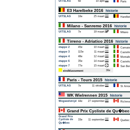
UITSLAG
6e
10 april
Paris
E3 Harelbeke 2016
historie
UITSLAG
16e
25 maart
Harelbe
Milano - Sanremo 2016
historie
UITSLAG
7e
19 maart
Milano
Tirreno - Adriatico 2016
historie
etappe 2
45e
10 maart
Camaio
etappe 3
115e
11 maart
Castelnu
etappe 4
48e
12 maart
Montalto
etappe 6
35e
14 maart
Castelr
etappe 7
77e
15 maart
San Bene
36e
eindklassement
Paris - Tours 2015
historie
UITSLAG
7e
11 oktober
St Arnou
WK Wielrennen 2015
historie
Wegwedstrijd
44e
27 september
Richmo
Grand Prix Cycliste de Qu�be
Grand Prix
Cycliste de
33e
11 september
Quebec
Qu�bec