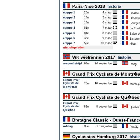
Paris-Nice 2018
historie
etappe 1
25e
4 maart
Chatou
etappe 2
14e
5 maart
Orsonvil
etappe 3
14e
6 maart
Bourge
etappe 4
51e
7 maart
La Fouil
etappe 5
81e
8 maart
Salon-d
etappe 6
36e
9 maart
Sistero
etappe 7
52e
10 maart
Nice
niet uitgereden
WK wielrennen 2017
historie
wegwedstrijd
93e
24 september
Rong
Grand Prix Cycliste de Montr�
Grand Prix
Cycliste de
76e
10 september
Montr�
Montr�al
Grand Prix Cycliste de Qu�be
Grand Prix
Cycliste de
82e
8 september
Quebec
Qu�bec
Bretagne Classic - Ouest-Fran
uitslag
85e
27 augustus
Plouay
Cyclassics Hamburg 2017
histor