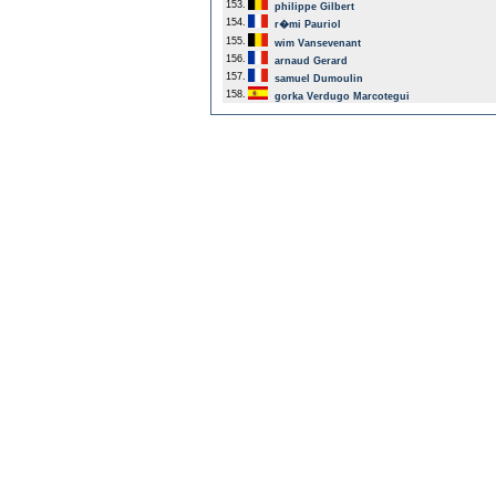
153.
philippe Gilbert
154.
r�mi Pauriol
155.
wim Vansevenant
156.
arnaud Gerard
157.
samuel Dumoulin
158.
gorka Verdugo Marcotegui