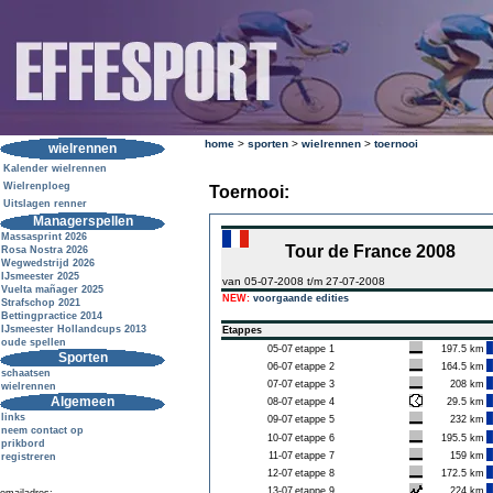
home
>
sporten
>
wielrennen
>
toernooi
wielrennen
Kalender wielrennen
Wielrenploeg
Toernooi:
Uitslagen renner
Managerspellen
Massasprint 2026
Tour de France 2008
Rosa Nostra 2026
Wegwedstrijd 2026
IJsmeester 2025
van 05-07-2008 t/m 27-07-2008
Vuelta mañager 2025
NEW:
voorgaande edities
Strafschop 2021
Bettingpractice 2014
IJsmeester Hollandcups 2013
Etappes
oude spellen
05-07
etappe 1
197.5 km
Sporten
06-07
etappe 2
164.5 km
schaatsen
07-07
etappe 3
208 km
wielrennen
Algemeen
08-07
etappe 4
29.5 km
links
09-07
etappe 5
232 km
neem contact op
10-07
etappe 6
195.5 km
prikbord
11-07
etappe 7
159 km
registreren
12-07
etappe 8
172.5 km
13-07
etappe 9
224 km