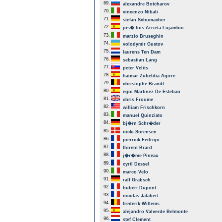
69.
alexandre Botcharov
70.
vincenzo Nibali
71.
stefan Schumacher
72.
jos� luis Arrieta Lujambio
73.
marzio Bruseghin
74.
volodymir Gustov
75.
laurens Ten Dam
76.
sebastian Lang
77.
peter Velits
78.
haimar Zubeldia Agirre
79.
christophe Brandt
80.
egoi Martinez De Esteban
81.
chris Froome
82.
william Frischkorn
83.
manuel Quinziato
84.
bj�rn Schr�der
85.
nicki Sorensen
86.
pierrick Fedrigo
87.
florent Brard
88.
j�r�me Pineau
89.
cyril Dessel
90.
marco Velo
91.
ralf Grabsch
92.
hubert Dupont
93.
nicolas Jalabert
94.
frederik Willems
95.
alejandro Valverde Belmonte
96.
stef Clement