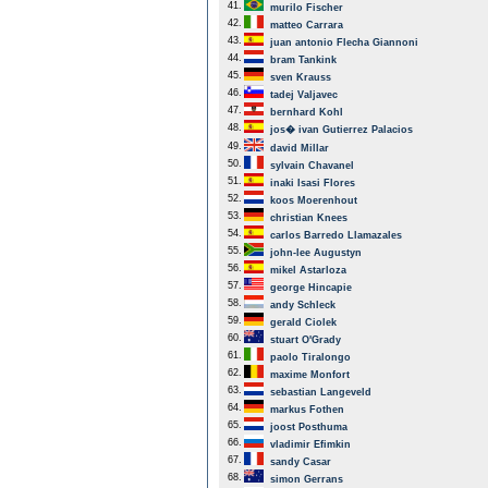
41.
murilo Fischer
42.
matteo Carrara
43.
juan antonio Flecha Giannoni
44.
bram Tankink
45.
sven Krauss
46.
tadej Valjavec
47.
bernhard Kohl
48.
jos� ivan Gutierrez Palacios
49.
david Millar
50.
sylvain Chavanel
51.
inaki Isasi Flores
52.
koos Moerenhout
53.
christian Knees
54.
carlos Barredo Llamazales
55.
john-lee Augustyn
56.
mikel Astarloza
57.
george Hincapie
58.
andy Schleck
59.
gerald Ciolek
60.
stuart O'Grady
61.
paolo Tiralongo
62.
maxime Monfort
63.
sebastian Langeveld
64.
markus Fothen
65.
joost Posthuma
66.
vladimir Efimkin
67.
sandy Casar
68.
simon Gerrans