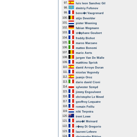
97.
luis leon Sanchez Gil
98.
dmitriy Fofonov
99.
beno�t Vaugrenard
100.
stijn Devolder
101.
pieter Weening
102.
fabian Wegmann
103.
st�phane Goubert
104.
freddy Bichot
105.
marco Marzano
106.
matteo Bonomi
107.
mario Aerts
108.
jurgen Van De Walle
109.
matthieu Sprick
110.
david Arroyo Duran
111.
nicolas Vogondy
112.
juanjo Oroz
113.
dario david Cioni
114.
sylvester Szmyd
115.
jimmy Engoulvent
116.
christophe Le Mevel
117.
geoffroy Lequatre
118.
romain Feillu
119.
niki Terpstra
120.
trent Lowe
121.
ama�l Moinard
122.
r�my Di Gregorio
123.
laurent Lefevre
124.
christophe Riblon