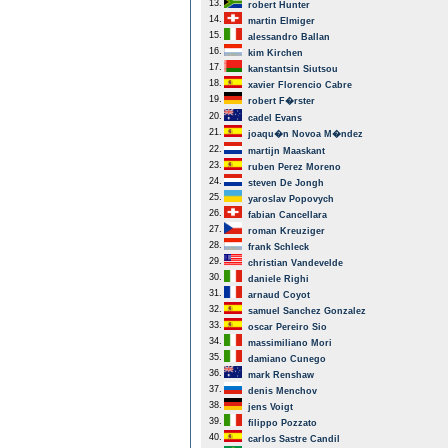
13.
robert Hunter
14.
martin Elmiger
15.
alessandro Ballan
16.
kim Kirchen
17.
kanstantsin Siutsou
18.
xavier Florencio Cabre
19.
robert F�rster
20.
cadel Evans
21.
joaqu�n Novoa M�ndez
22.
martijn Maaskant
23.
ruben Perez Moreno
24.
steven De Jongh
25.
yaroslav Popovych
26.
fabian Cancellara
27.
roman Kreuziger
28.
frank Schleck
29.
christian Vandevelde
30.
daniele Righi
31.
arnaud Coyot
32.
samuel Sanchez Gonzalez
33.
oscar Pereiro Sio
34.
massimiliano Mori
35.
damiano Cunego
36.
mark Renshaw
37.
denis Menchov
38.
jens Voigt
39.
filippo Pozzato
40.
carlos Sastre Candil