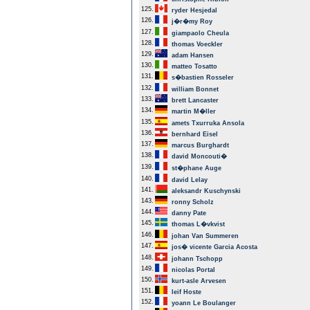
125.
ryder Hesjedal
126.
j�r�my Roy
127.
giampaolo Cheula
128.
thomas Voeckler
129.
adam Hansen
130.
matteo Tosatto
131.
s�bastien Rosseler
132.
william Bonnet
133.
brett Lancaster
134.
martin M�ller
135.
amets Txurruka Ansola
136.
bernhard Eisel
137.
marcus Burghardt
138.
david Moncouti�
139.
st�phane Auge
140.
david Lelay
141.
aleksandr Kuschynski
143.
ronny Scholz
144.
danny Pate
145.
thomas L�vkvist
146.
johan Van Summeren
147.
jos� vicente Garcia Acosta
148.
johann Tschopp
149.
nicolas Portal
150.
kurt-asle Arvesen
151.
leif Hoste
152.
yoann Le Boulanger