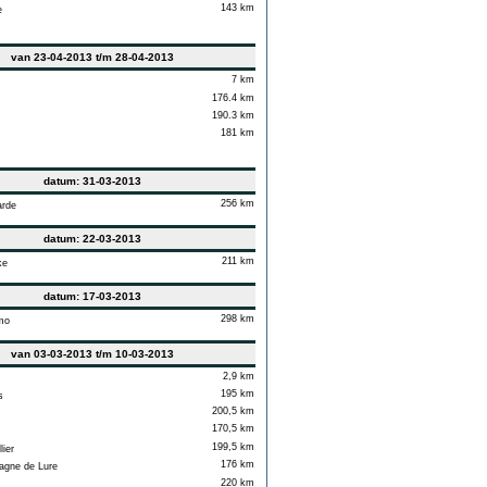
143 km
e
van 23-04-2013 t/m 28-04-2013
7 km
176.4 km
190.3 km
181 km
datum: 31-03-2013
256 km
rde
datum: 22-03-2013
211 km
ke
datum: 17-03-2013
298 km
mo
van 03-03-2013 t/m 10-03-2013
2,9 km
195 km
s
200,5 km
170,5 km
199,5 km
lier
176 km
gne de Lure
220 km