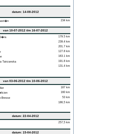
datum: 14-08-2012
234 km
asti�n
van 10-07-2012 t/m 16-07-2012
179.5 km
 G�ra
239.4 km
201.7 km
127.8 km
e
163.1 km
ne
191.8 km
 Tatrzanska
131.4 km
van 03-06-2012 t/m 10-06-2012
187 km
lier
160 km
licien
53 km
-Bresse
186,5 km
datum: 22-04-2012
257,5 km
datum: 15-04-2012