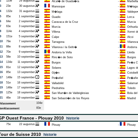
2
110e
29 augustus
Alcal� de Guada�ra
-
Marbella
3
23e
30 augustus
Manosque
-
M�laga
4
132e
31 augustus
M�laga
-
Valdepe
5
85e
1 september
Guadix
-
Lorca
6
64e
2 september
Caravaca de la Cruz
-
Murcia
7
63e
3 september
Murcia
-
Orihuela
8
114e
4 september
Villena
-
Xorret d
9
151e
5 september
Calpe
-
Alcoi
10
79e
7 september
Tarragona
-
Vilanova 
11
88e
8 september
Vilanova i la Geltr�
-
Andorra
12
70e
9 september
Andorra la Vella
-
Lleida
13
58e
10 september
Rinc�n de Soto
-
Burgos
14
134e
11 september
Burgos
-
Pe�a Ca
15
81e
12 september
Solares
-
Lagos d
16
85e
13 september
Gij�n
-
Cotobell
17
148e
15 september
Pe�afiel
-
Pe�afie
18
51e
16 september
Valladolid
-
Salaman
19
146e
17 september
Piedrahita
-
Toledo
20
125e
18 september
San Mart�n de Valdeiglesias
-
Bola del
21
46e
19 september
San Sebasti�n de los Reyes
-
Madrid
104e
klassement
83e
enklassement
P Ouest France - Plouay 2010
historie
75e
22 augustus
Plouay
-
Plouay
our de Suisse 2010
historie