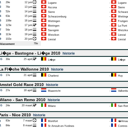
1
29e
12 juni
Lugano
-
Lugano
2
76e
13 juni
Ascona
-
Sierre
3
52e
14 juni
Sierre
-
Schwarz
4
63e
15 juni
Schwarzenburg
-
Wetting
5
108e
16 juni
Wettingen
-
Frutigen
6
123e
17 juni
Meiringen
-
La Punt
7
54e
18 juni
Savognin
-
Wetziko
8
113e
19 juni
Wetzikon
-
Liestal
9
102e
20 juni
Liestal
-
Liestal
78e
klassement
i�ge - Bastogne - Li�ge 2010
historie
AG
30e
25 april
Li�ge
-
Li�ge
a Fl�che Wallonne 2010
historie
AG
17e
21 april
Charleroi
-
Huy
mstel Gold Race 2010
historie
AG
27e
18 april
Maastricht
-
Valkenbu
ilano - San Remo 2010
historie
AG
24e
20 maart
Milano
-
San Re
aris - Nice 2010
historie
g
83e
7 maart
Montfort
-
l�Amau
1
84e
8 maart
St Arnoult-en-Yvelines
-
Contres