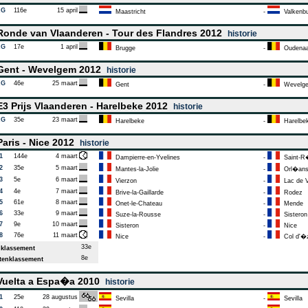
AG
116e
15 april
Maastricht
-
Valkenbu
onde van Vlaanderen - Tour des Flandres 2012
historie
AG
17e
1 april
Brugge
-
Oudenaa
ent - Wevelgem 2012
historie
AG
46e
25 maart
Gent
-
Wevelg
3 Prijs Vlaanderen - Harelbeke 2012
historie
AG
35e
23 maart
Harelbeke
-
Harelbe
aris - Nice 2012
historie
1
144e
4 maart
Dampierre-en-Yvelines
-
Saint-R
2
35e
5 maart
Mantes-la-Jolie
-
Orl�an
3
5e
6 maart
Vierzon
-
Lac de V
4
4e
7 maart
Brive-la-Gaillarde
-
Rodez
5
61e
8 maart
Onet-le-Chateau
-
Mende
6
33e
9 maart
Suze-la-Rousse
-
Sisteron
7
9e
10 maart
Sisteron
-
Nice
8
76e
11 maart
Nice
-
Col d'�
33e
klassement
8e
enklassement
uelta a Espa�a 2010
historie
1
25e
28 augustus
Sevilla
-
Sevilla