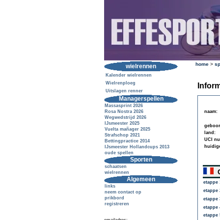
home
>
sp
wielrennen
Kalender wielrennen
Wielrenploeg
Inform
Uitslagen renner
Managerspellen
Massasprint 2026
Rosa Nostra 2026
naam:
Wegwedstrijd 2026
IJsmeester 2025
geboor
Vuelta mañager 2025
land:
Strafschop 2021
UCI n
Bettingpractice 2014
huidig
IJsmeester Hollandcups 2013
oude spellen
Sporten
schaatsen
C
wielrennen
Algemeen
etappe 
links
etappe 
neem contact op
prikbord
etappe 
registreren
etappe 
etappe 