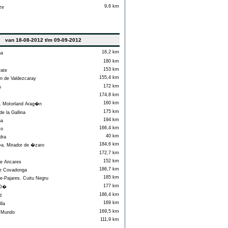
9,6 km
ze
van 18-08-2012 t/m 09-09-2012
16,2 km
na
180 km
153 km
rate
155,4 km
 de Valdezcaray
172 km
o
174,8 km
160 km
 Motorland Arag�n
175 km
e la Gallina
194 km
na
166,4 km
xo
40 km
dra
184,6 km
 Mirador de �zaro
172,7 km
152 km
e Ancares
186,7 km
e Covadonga
185 km
-Pajares. Cuitu Negru
177 km
 D�
186,4 km
d
169 km
lla
169,5 km
 Mundo
111,9 km