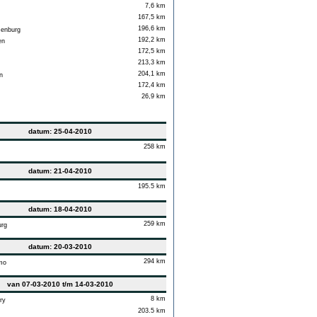
7,6 km
167,5 km
196,6 km
enburg
192,2 km
en
172,5 km
213,3 km
204,1 km
n
172,4 km
26,9 km
datum: 25-04-2010
258 km
datum: 21-04-2010
195.5 km
datum: 18-04-2010
259 km
rg
datum: 20-03-2010
294 km
mo
van 07-03-2010 t/m 14-03-2010
8 km
ry
203.5 km