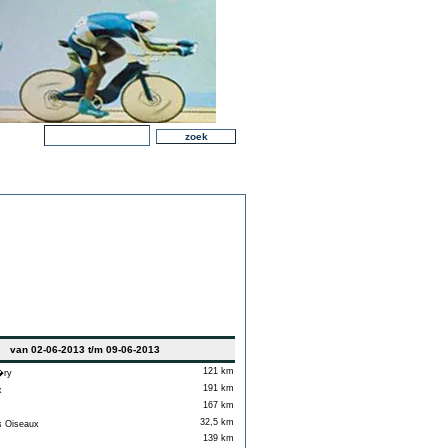
van 02-06-2013 t/m 09-06-2013
121 km
ry
191 km
x
167 km
32,5 km
 Oiseaux
139 km