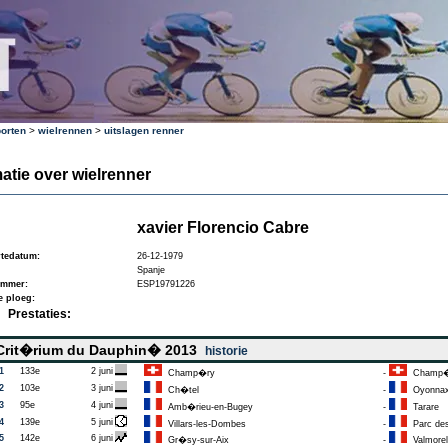
orten
>
wielrennen
>
uitslagen renner
atie over wielrenner
xavier Florencio Cabre
tedatum:
26-12-1979
Spanje
ummer:
ESP19791226
e ploeg:
Prestaties:
rit�rium du Dauphin� 2013
historie
1
133e
2 juni
Champ�ry
-
Champ�
2
103e
3 juni
Ch�tel
-
Oyonna
3
95e
4 juni
Amb�rieu-en-Bugey
-
Tarare
4
139e
5 juni
Villars-les-Dombes
-
Parc des
5
142e
6 juni
Gr�sy-sur-Aix
-
Valmorel