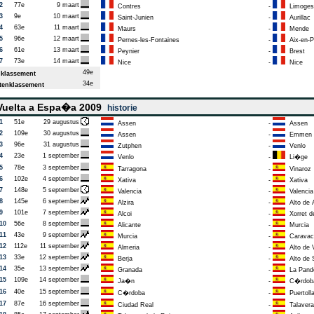
2
77e
9 maart
Contres
-
Limoges
3
9e
10 maart
Saint-Junien
-
Aurillac
4
63e
11 maart
Maurs
-
Mende
5
96e
12 maart
Pernes-les-Fontaines
-
Aix-en-P
6
61e
13 maart
Peynier
-
Brest
7
73e
14 maart
Nice
-
Nice
49e
klassement
34e
enklassement
uelta a Espa�a 2009
historie
1
51e
29 augustus
Assen
-
Assen
2
109e
30 augustus
Assen
-
Emmen
3
96e
31 augustus
Zutphen
-
Venlo
4
23e
1 september
Venlo
-
Li�ge
5
78e
3 september
Tarragona
-
Vinaroz
6
102e
4 september
Xativa
-
Xativa
7
148e
5 september
Valencia
-
Valencia
8
145e
6 september
Alzira
-
Alto de 
9
101e
7 september
Alcoi
-
Xorret d
10
56e
8 september
Alicante
-
Murcia
11
43e
9 september
Murcia
-
Caravaca
12
112e
11 september
Almeria
-
Alto de V
13
33e
12 september
Berja
-
Alto de 
14
35e
13 september
Granada
-
La Pand
15
109e
14 september
Ja�n
-
C�rdob
16
40e
15 september
C�rdoba
-
Puertoll
17
87e
16 september
Ciudad Real
-
Talavera 