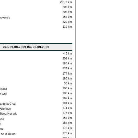
201.5 km
208 km
208 km
157 km
rovence
220 km
119 km
van 29-08-2009 t/m 20-09-2009
4,5 km
202 km
185 km
224 km
174 km
186 km
30 km
206 km
Aitana
186 km
e Cati
162 km
191 km
 de la Cruz
174 km
elefique
175 km
Sierra Nevada
157 km
era
168 km
a
170 km
ano
175 km
de la Reina