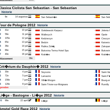
klassement
lasica Ciclista San Sebastian - San Sebastian
2
historie
9e
14 augustus
San Sebasti�n
-
San Seb
our de Pologne 2012
historie
1
41e
10 juli
Golebiewski Karpacz
-
Jelenia
2
58e
11 juli
Walbrzych
-
Opole
3
105e
12 juli
Kedzierzyn
-
Cieszyn
4
65e
13 juli
Bedzin
-
Katowic
5
36e
14 juli
Rabka Zdr�j
-
Zakopa
6
66e
15 juli
Bukovina Terma Hotel Spa
-
Bukowina
7
40e
16 juli
Krak�w
-
Krak�w
38e
klassement
rit�rium du Dauphin� 2012
historie
1
30e
4 juni
Seyssins
-
Saint-Val
2
72e
5 juni
Lamastre
-
Saint-F�
4
158e
7 juni
Villi�-Morgon
-
Bourg-en
5
128e
8 juni
Saint-Trivier-sur-Moignans
-
Rumilly
tgereden
i�ge - Bastogne - Li�ge 2012
historie
AG
98e
22 april
Li�ge
-
Li�ge
mstel Gold Race 2012
historie