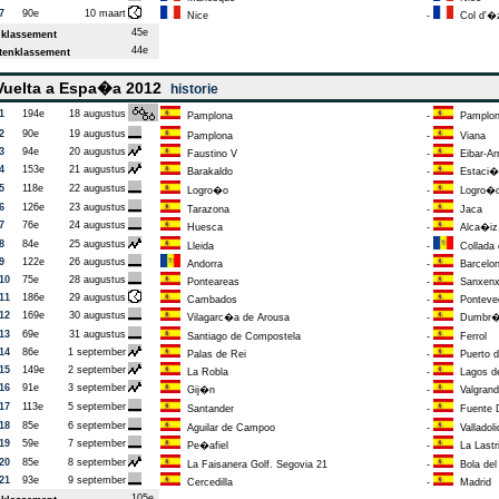
7
90e
10 maart
Nice
-
Col d'�
45e
klassement
44e
enklassement
uelta a Espa�a 2012
historie
1
194e
18 augustus
Pamplona
-
Pamplo
2
90e
19 augustus
Pamplona
-
Viana
3
94e
20 augustus
Faustino V
-
Eibar-Ar
4
153e
21 augustus
Barakaldo
-
Estaci�n
5
118e
22 augustus
Logro�o
-
Logro�
6
126e
23 augustus
Tarazona
-
Jaca
7
76e
24 augustus
Huesca
-
Alca�iz.
8
84e
25 augustus
Lleida
-
Collada d
9
122e
26 augustus
Andorra
-
Barcelo
10
75e
28 augustus
Ponteareas
-
Sanxen
11
186e
29 augustus
Cambados
-
Ponteve
12
169e
30 augustus
Vilagarc�a de Arousa
-
Dumbr�a.
13
69e
31 augustus
Santiago de Compostela
-
Ferrol
14
86e
1 september
Palas de Rei
-
Puerto d
15
149e
2 september
La Robla
-
Lagos d
16
91e
3 september
Gij�n
-
Valgrande
17
113e
5 september
Santander
-
Fuente
18
85e
6 september
Aguilar de Campoo
-
Valladoli
19
59e
7 september
Pe�afiel
-
La Lastri
20
85e
8 september
La Faisanera Golf. Segovia 21
-
Bola del
21
93e
9 september
Cercedilla
-
Madrid
105e