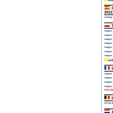
eind
C
201
uitslag
T
etappe 
etappe 
etappe 
etappe 
etappe 
etappe 
etappe 
eind
C
etappe 
etappe 
etappe 
etappe 
niet ui
L
UITSL
A