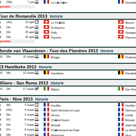
6
150e
7 juni
La L�ch�re
-
Grenobl
tgereden
our de Romandie 2013
historie
g
141e
23 april
Le Ch�ble
-
Bruson
1
15e
24 april
St-Maurice
-
Renens
2
22e
25 april
Prilly
-
Granges
3
10e
26 april
Payerne
-
Payerne
tgereden
onde van Vlaanderen - Tour des Flandres 2013
historie
AG
55e
31 maart
Brugge
-
Oudenaa
3 Harelbeke 2013
historie
AG
54e
22 maart
Harelbeke
-
Harelbe
ilano - San Remo 2013
historie
AG
24e
17 maart
Milano
-
San Re
aris - Nice 2013
historie
g
36e
3 maart
Houilles
-
Houilles
1
100e
4 maart
Saint-Germain-en-Laye
-
Nemour
2
55e
5 maart
Vimory
-
Cerilly
3
47e
6 maart
Ch�tel-Guyon
-
Brioude
4
10e
7 maart
Brioude
-
Saint-Val
5
67e
8 maart
Ch�teauneuf-du-Pape
-
La Monta
6
18e
9 maart
Manosque
-
Nice