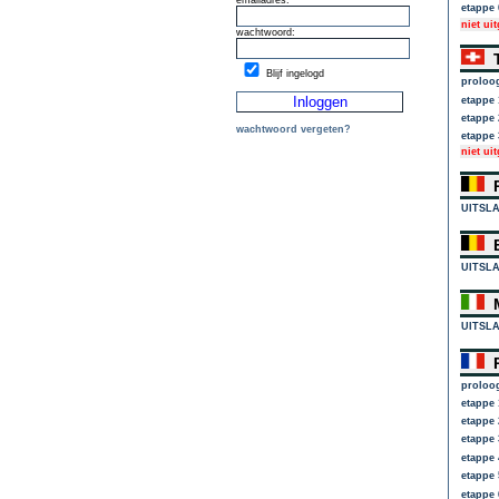
emailadres:
etappe 
niet ui
wachtwoord:
T
Blijf ingelogd
proloo
etappe 
etappe 
wachtwoord vergeten?
etappe 
niet ui
R
UITSL
E
UITSL
M
UITSL
P
proloo
etappe 
etappe 
etappe 
etappe 
etappe 
etappe 