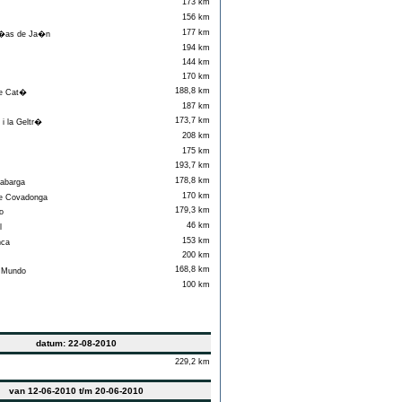
173 km
156 km
177 km
�as de Ja�n
194 km
144 km
170 km
188,8 km
e Cat�
187 km
173,7 km
i la Geltr�
208 km
175 km
193,7 km
178,8 km
barga
170 km
e Covadonga
179,3 km
o
46 km
l
153 km
ca
200 km
168,8 km
 Mundo
100 km
datum: 22-08-2010
229,2 km
van 12-06-2010 t/m 20-06-2010