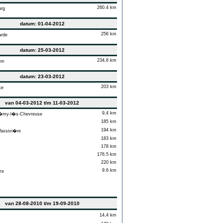
260.4 km
rg
datum: 01-04-2012
256 km
rde
datum: 25-03-2012
234,6 km
em
datum: 23-03-2012
203 km
ke
van 04-03-2012 t/m 11-03-2012
9,4 km
�my-l�s-Chevreuse
185 km
s
194 km
assivi�re
183 km
178 km
176.5 km
220 km
9.6 km
ze
van 28-08-2010 t/m 19-09-2010
14,4 km