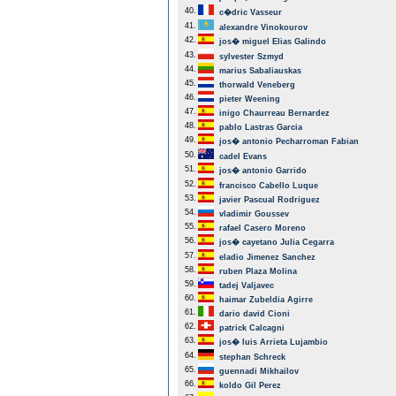
40.
c�dric Vasseur
41.
alexandre Vinokourov
42.
jos� miguel Elias Galindo
43.
sylvester Szmyd
44.
marius Sabaliauskas
45.
thorwald Veneberg
46.
pieter Weening
47.
inigo Chaurreau Bernardez
48.
pablo Lastras Garcia
49.
jos� antonio Pecharroman Fabian
50.
cadel Evans
51.
jos� antonio Garrido
52.
francisco Cabello Luque
53.
javier Pascual Rodriguez
54.
vladimir Goussev
55.
rafael Casero Moreno
56.
jos� cayetano Julia Cegarra
57.
eladio Jimenez Sanchez
58.
ruben Plaza Molina
59.
tadej Valjavec
60.
haimar Zubeldia Agirre
61.
dario david Cioni
62.
patrick Calcagni
63.
jos� luis Arrieta Lujambio
64.
stephan Schreck
65.
guennadi Mikhailov
66.
koldo Gil Perez