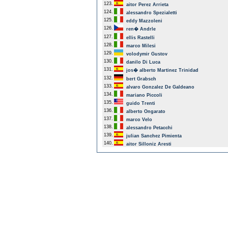
123.
aitor Perez Arrieta
124.
alessandro Spezialetti
125.
eddy Mazzoleni
126.
ren� Andrle
127.
ellis Rastelli
128.
marco Milesi
129.
volodymir Gustov
130.
danilo Di Luca
131.
jos� alberto Martinez Trinidad
132.
bert Grabsch
133.
alvaro Gonzalez De Galdeano
134.
mariano Piccoli
135.
guido Trenti
136.
alberto Ongarato
137.
marco Velo
138.
alessandro Petacchi
139.
julian Sanchez Pimienta
140.
aitor Silloniz Aresti