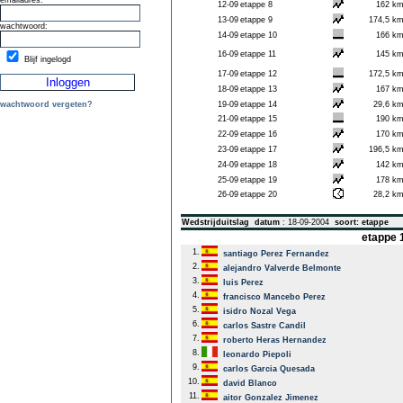
emailadres:
12-09
etappe 8
162 k
13-09
etappe 9
174,5 k
wachtwoord:
14-09
etappe 10
166 k
16-09
etappe 11
145 k
Blijf ingelogd
17-09
etappe 12
172,5 k
18-09
etappe 13
167 k
wachtwoord vergeten?
19-09
etappe 14
29,6 k
21-09
etappe 15
190 k
22-09
etappe 16
170 k
23-09
etappe 17
196,5 k
24-09
etappe 18
142 k
25-09
etappe 19
178 k
26-09
etappe 20
28,2 k
Wedstrijduitslag
datum
: 18-09-2004
soort: etappe
etappe 1
1.
santiago Perez Fernandez
2.
alejandro Valverde Belmonte
3.
luis Perez
4.
francisco Mancebo Perez
5.
isidro Nozal Vega
6.
carlos Sastre Candil
7.
roberto Heras Hernandez
8.
leonardo Piepoli
9.
carlos Garcia Quesada
10.
david Blanco
11.
aitor Gonzalez Jimenez