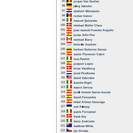
95.
jurgen Van Goolen
96.
j�rg Jaksche
97.
vladimir Miholjevic
98.
ruslan Ivanov
99.
manuel Quinziato
100.
michael Moller Claus
101.
juan manuel Fuentes Angullo
102.
josep Jufre Pou
103.
michael Barry
104.
beno�t Joachim
105.
herbert Gutierrez Garcia
106.
xavier Florencio Cabre
107.
luca Paolini
108.
joaquin Lopez
109.
brian Vandborg
110.
joost Posthuma
111.
david Zabriskie
112.
daniele Righi
113.
mauro Gerosa
114.
jos� vicente Garcia Acosta
115.
david Fernandez
116.
mikel Artetxe Gezuraga
117.
erki P�tsep
118.
paolo Fornaciari
119.
frank Hoj
120.
dario Andriotto
121.
matthew White
122.
jan Hruska