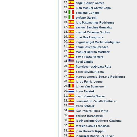
12.
angel Gomez Gomez
13.
juan manuel Garate Cepa
14.
damiano Cunego
15.
stefano Garzelli
16.
luis Pasamontes Rodriguez
17.
samuel Sanchez Gonzalez
18.
manuel Calvente Gorbas
19.
unai Osa Eizaguirre
20.
miguel angel Martin Perdiguero
21.
daniel Atienza Urendez
22.
manuel Beltran Martinez
23.
david Plaza Romero
24.
floyd Landis
25.
francisco jos� Lara Ruiz
26.
oscar Sevilla Ribera
27.
marcos antonio Serrano Rodriguez
28.
jorge Ferrio Luque
29.
johan Van Summeren
30.
bram Tankink
31.
david Canada Gracia
32.
constantino Zaballa Guttierez
33.
frank Schleck
34.
ivan ramiro Parra Pinto
35.
dariusz Baranowski
36.
jos� enrique Gutierrez Cataluna
37.
tom�s Garcia Francisco
38.
joan Horrach Rippoll
39.
joaqu�m Rodriguez Oliver