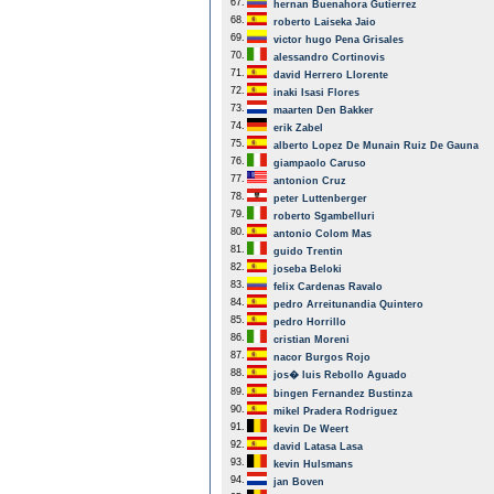
67.
hernan Buenahora Gutierrez
68.
roberto Laiseka Jaio
69.
victor hugo Pena Grisales
70.
alessandro Cortinovis
71.
david Herrero Llorente
72.
inaki Isasi Flores
73.
maarten Den Bakker
74.
erik Zabel
75.
alberto Lopez De Munain Ruiz De Gauna
76.
giampaolo Caruso
77.
antonion Cruz
78.
peter Luttenberger
79.
roberto Sgambelluri
80.
antonio Colom Mas
81.
guido Trentin
82.
joseba Beloki
83.
felix Cardenas Ravalo
84.
pedro Arreitunandia Quintero
85.
pedro Horrillo
86.
cristian Moreni
87.
nacor Burgos Rojo
88.
jos� luis Rebollo Aguado
89.
bingen Fernandez Bustinza
90.
mikel Pradera Rodriguez
91.
kevin De Weert
92.
david Latasa Lasa
93.
kevin Hulsmans
94.
jan Boven