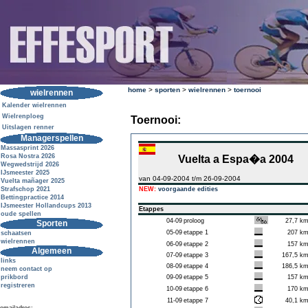
home
>
sporten
>
wielrennen
>
toernooi
wielrennen
Kalender wielrennen
Wielrenploeg
Toernooi:
Uitslagen renner
Managerspellen
Massasprint 2026
Rosa Nostra 2026
Vuelta a Espa�a 2004
Wegwedstrijd 2026
IJsmeester 2025
van 04-09-2004 t/m 26-09-2004
Vuelta mañager 2025
Strafschop 2021
NEW:
voorgaande edities
Bettingpractice 2014
IJsmeester Hollandcups 2013
Etappes
oude spellen
04-09
proloog
27,7 k
Sporten
05-09
etappe 1
207 k
schaatsen
wielrennen
06-09
etappe 2
157 k
Algemeen
07-09
etappe 3
167,5 k
links
08-09
etappe 4
186,5 k
neem contact op
prikbord
09-09
etappe 5
157 k
registreren
10-09
etappe 6
170 k
11-09
etappe 7
40,1 k