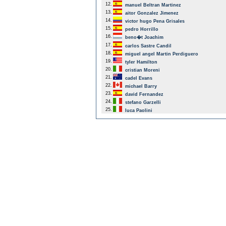
12.
manuel Beltran Martinez
13.
aitor Gonzalez Jimenez
14.
victor hugo Pena Grisales
15.
pedro Horrillo
16.
beno�t Joachim
17.
carlos Sastre Candil
18.
miguel angel Martin Perdiguero
19.
tyler Hamilton
20.
cristian Moreni
21.
cadel Evans
22.
michael Barry
23.
david Fernandez
24.
stefano Garzelli
25.
luca Paolini