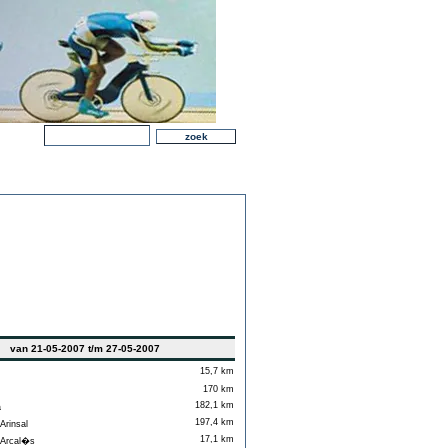
van 21-05-2007 t/m 27-05-2007
15,7 km
170 km
182,1 km
a
197,4 km
Arinsal
17,1 km
-Arcal�s