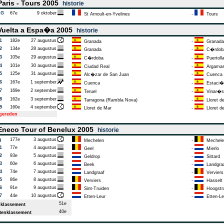
aris - Tours 2005
historie
AG
67e
9 oktober
St Arnoult-en-Yvelines
-
Tours
uelta a Espa�a 2005
historie
1
182e
27 augustus
Granada
-
Granada
2
134e
28 augustus
Granada
-
C�rdob
3
105e
29 augustus
C�rdoba
-
Puertoll
4
101e
30 augustus
Ciudad Real
-
Argamasi
5
125e
31 augustus
Alc�zar de San Juan
-
Cuenca
6
167e
1 september
Cuenca
-
Estaci�n
7
169e
2 september
Teruel
-
Vinar�s
8
162e
3 september
Tarragona (Rambla Nova)
-
Lloret d
9
160e
4 september
Lloret de Mar
-
Lloret d
tgereden
neco Tour of Benelux 2005
historie
g
177e
3 augustus
Mechelen
-
Mechele
1
77e
4 augustus
Geel
-
Mierlo
2
93e
5 augustus
Geldrop
-
Sittard
3
60e
6 augustus
Beek
-
Landgra
4
74e
7 augustus
Landgraaf
-
Verviers
5
86e
8 augustus
Verviers
-
Hasselt
6
91e
9 augustus
Sint-Truiden
-
Hoogstr
7
44e
10 augustus
Etten-Leur
-
Etten-Le
51e
klassement
40e
enklassement