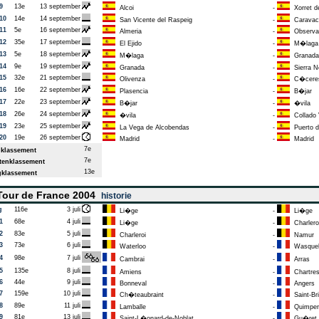
9
13e
13 september
Alcoi
-
Xorret d
10
14e
14 september
San Vicente del Raspeig
-
Caravaca
11
5e
16 september
Almeria
-
Observat
12
35e
17 september
El Ejido
-
M�laga
13
5e
18 september
M�laga
-
Granada
14
9e
19 september
Granada
-
Sierra N
15
32e
21 september
Olivenza
-
C�cere
16
16e
22 september
Plasencia
-
B�jar
17
22e
23 september
B�jar
-
�vila
18
26e
24 september
�vila
-
Collado V
19
23e
25 september
La Vega de Alcobendas
-
Puerto d
20
19e
26 september
Madrid
-
Madrid
7e
klassement
7e
enklassement
13e
klassement
our de France 2004
historie
g
116e
3 juli
Li�ge
-
Li�ge
1
68e
4 juli
Li�ge
-
Charlero
2
83e
5 juli
Charleroi
-
Namur
3
73e
6 juli
Waterloo
-
Wasqueh
4
98e
7 juli
Cambrai
-
Arras
5
135e
8 juli
Amiens
-
Chartre
6
44e
9 juli
Bonneval
-
Angers
7
159e
10 juli
Ch�teaubraint
-
Saint-Br
8
89e
11 juli
Lamballe
-
Quimper
9
81e
13 juli
Saint-L�onard-de-Noblat
-
Gu�ret