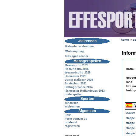
home
>
sp
wielrennen
Kalender wielrennen
Wielrenploeg
Inform
Uitslagen renner
Managerspellen
Massasprint 2026
Rosa Nostra 2026
naam:
Wegwedstrijd 2026
IJsmeester 2025
geboor
Vuelta mañager 2025
land:
Strafschop 2021
UCI n
Bettingpractice 2014
huidig
IJsmeester Hollandcups 2013
oude spellen
Sporten
schaatsen
V
wielrennen
Algemeen
etappe 
links
etappe 
neem contact op
prikbord
etappe 
registreren
etappe 
etappe 