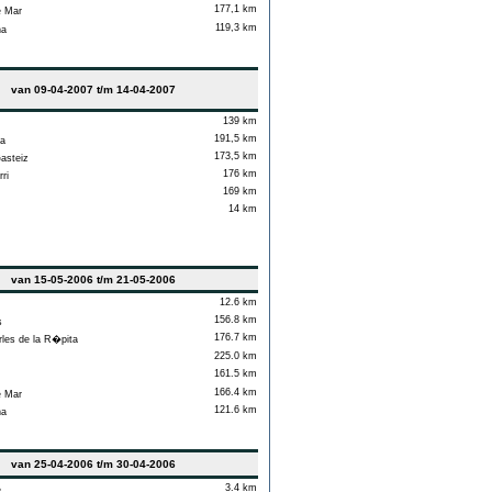
177,1 km
e Mar
119,3 km
na
van 09-04-2007 t/m 14-04-2007
139 km
191,5 km
a
173,5 km
asteiz
176 km
ri
169 km
14 km
van 15-05-2006 t/m 21-05-2006
12.6 km
156.8 km
s
176.7 km
les de la R�pita
225.0 km
161.5 km
166.4 km
e Mar
121.6 km
na
van 25-04-2006 t/m 30-04-2006
3.4 km
e