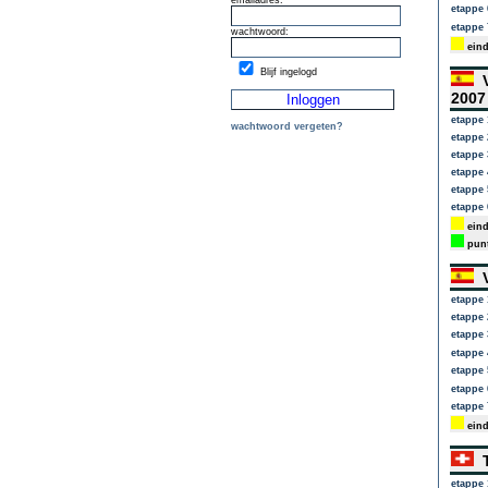
emailadres:
etappe 
etappe 
wachtwoord:
eind
Blijf ingelogd
V
200
etappe 
wachtwoord vergeten?
etappe 
etappe 
etappe 
etappe 
etappe 
eind
punt
V
etappe 
etappe 
etappe 
etappe 
etappe 
etappe 
etappe 
eind
T
etappe 