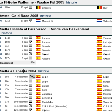
a Fl�che Wallonne - Waalse Pijl 2005
historie
AG
119e
20 april
Charleroi
-
Huy
mstel Gold Race 2005
historie
AG
121e
17 april
Maastricht
-
Valkenbu
uelta Ciclista al Pais Vasco . Ronde van Baskenland
5
historie
1
174e
4 april
Zarautz
-
Zarautz
2
159e
5 april
Zarautz
-
La Lejan
3
94e
6 april
Ortuella
-
Gasteiz
4
147e
7 april
Gasteiz
-
Altsasu
 5b
116e
8 april
O�ati
-
O�ati
5a
127e
8 april
Altsasu
-
O�ati
133e
klassement
uelta a Espa�a 2004
historie
g
58e
4 september
Le�n
-
Le�n
1
26e
5 september
Le�n
-
Burgos
2
12e
6 september
Burgos
-
Soria
3
47e
7 september
Soria
-
Zaragoz
4
8e
8 september
Zaragoza
-
Morella
5
26e
9 september
Benicarl�
-
Castell
6
37e
10 september
Castell�n
-
Valencia
7
5e
11 september
C.R.I. Ford (Almusafes)
-
C.R.I. F
8
3e
12 september
X�tiva
-
Alto de A