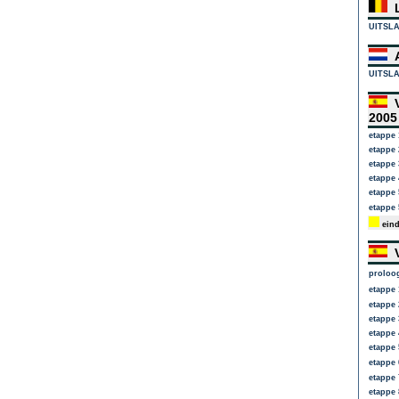
L
UITSL
A
UITSL
V
200
etappe 
etappe 
etappe 
etappe 
etappe
etappe 
eind
V
proloo
etappe 
etappe 
etappe 
etappe 
etappe 
etappe 
etappe 
etappe 