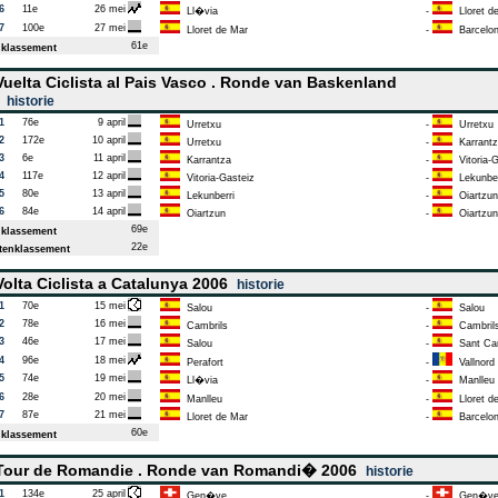
6
11e
26 mei
Ll�via
-
Lloret d
7
100e
27 mei
Lloret de Mar
-
Barcelo
61e
klassement
uelta Ciclista al Pais Vasco . Ronde van Baskenland
7
historie
1
76e
9 april
Urretxu
-
Urretxu
2
172e
10 april
Urretxu
-
Karrantz
3
6e
11 april
Karrantza
-
Vitoria-G
4
117e
12 april
Vitoria-Gasteiz
-
Lekunber
5
80e
13 april
Lekunberri
-
Oiartzun
6
84e
14 april
Oiartzun
-
Oiartzun
69e
klassement
22e
enklassement
olta Ciclista a Catalunya 2006
historie
1
70e
15 mei
Salou
-
Salou
2
78e
16 mei
Cambrils
-
Cambril
3
46e
17 mei
Salou
-
Sant Car
4
96e
18 mei
Perafort
-
Vallnord
5
74e
19 mei
Ll�via
-
Manlleu
6
28e
20 mei
Manlleu
-
Lloret d
7
87e
21 mei
Lloret de Mar
-
Barcelo
60e
klassement
our de Romandie . Ronde van Romandi� 2006
historie
1
134e
25 april
Gen�ve
-
Gen�v