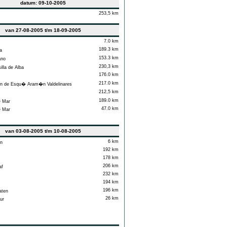
datum: 09-10-2005
253,5 km
van 27-08-2005 t/m 18-09-2005
7.0 km
189.3 km
a
153.3 km
ano
230,3 km
lla de Alba
176.0 km
217.0 km
 de Esqu� Aram�n Valdelinares
212,5 km
189.0 km
e Mar
47.0 km
e Mar
van 03-08-2005 t/m 10-08-2005
6 km
n
192 km
178 km
206 km
af
232 km
194 km
196 km
aten
26 km
ur