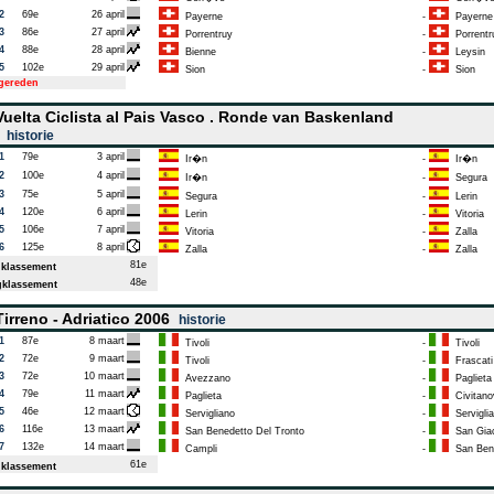
2
69e
26 april
Payerne
-
Payerne
3
86e
27 april
Porrentruy
-
Porrentr
4
88e
28 april
Bienne
-
Leysin
5
102e
29 april
Sion
-
Sion
tgereden
uelta Ciclista al Pais Vasco . Ronde van Baskenland
6
historie
1
79e
3 april
Ir�n
-
Ir�n
2
100e
4 april
Ir�n
-
Segura
3
75e
5 april
Segura
-
Lerin
4
120e
6 april
Lerin
-
Vitoria
5
106e
7 april
Vitoria
-
Zalla
6
125e
8 april
Zalla
-
Zalla
81e
klassement
48e
klassement
irreno - Adriatico 2006
historie
1
87e
8 maart
Tivoli
-
Tivoli
2
72e
9 maart
Tivoli
-
Frascati
3
72e
10 maart
Avezzano
-
Paglieta
4
79e
11 maart
Paglieta
-
Civitano
5
46e
12 maart
Servigliano
-
Servigli
6
116e
13 maart
San Benedetto Del Tronto
-
San Gia
7
132e
14 maart
Campli
-
San Bene
61e
klassement