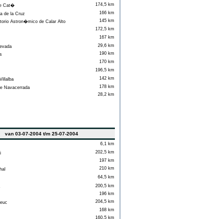
174,5 km
e Cat�
166 km
 de la Cruz
145 km
orio Astron�mico de Calar Alto
172,5 km
167 km
29,6 km
evada
190 km
s
170 km
196,5 km
142 km
illalba
178 km
e Navacerrada
28,2 km
van 03-07-2004 t/m 25-07-2004
6,1 km
202,5 km
i
197 km
210 km
al
64,5 km
200,5 km
s
196 km
204,5 km
ieuc
168 km
160,5 km