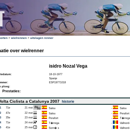
orten
>
wielrennen
>
uitslagen renner
atie over wielrenner
isidro Nozal Vega
tedatum:
18-10-1977
Spanje
ummer:
ESP19771018
e ploeg:
Prestaties:
olta Ciclista a Catalunya 2007
historie
1
71e
21 mei
Salou
-
Salou
2
47e
22 mei
Salou
-
Perafort
3
35e
23 mei
Perafort
-
T�rreg
4
71e
24 mei
T�rrega
-
Vallnord-
5
41e
25 mei
Sorn� s
-
Vallnord