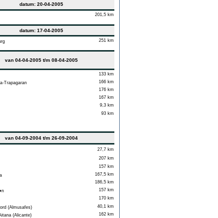
datum: 20-04-2005
201,5 km
datum: 17-04-2005
251 km
rg
van 04-04-2005 t/m 08-04-2005
133 km
166 km
a-Trapagaran
176 km
167 km
9,3 km
93 km
van 04-09-2004 t/m 26-09-2004
27,7 km
207 km
157 km
167,5 km
a
186,5 km
157 km
�n
170 km
40,1 km
ord (Almusafes)
162 km
itana (Alicante)