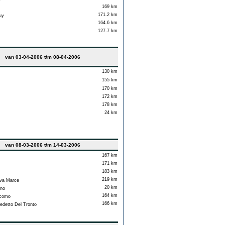
169 km
171.2 km
uy
164.6 km
127.7 km
van 03-04-2006 t/m 08-04-2006
130 km
155 km
170 km
172 km
178 km
24 km
van 08-03-2006 t/m 14-03-2006
167 km
171 km
183 km
219 km
va Marce
20 km
ano
164 km
como
166 km
detto Del Tronto