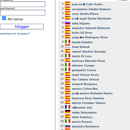
emailadres:
1.
juan jos� Cobo Acebo
wachtwoord:
2.
constantino Zaballa Guttierez
3.
oscar Sevilla Ribera
4.
jos� angel Gomez Marchante
Blijf ingelogd
5.
tadej Valjavec
6.
alejandro Valverde Belmonte
7.
koldo Gil Perez
wachtwoord vergeten?
8.
joaqu�m Rodriguez Oliver
9.
davide Rebellin
10.
frank Schleck
11.
samuel Sanchez Gonzalez
12.
danilo Di Luca
13.
francisco Mancebo Perez
14.
damiano Cunego
15.
giampaolo Caruso
16.
angel Vicioso Arcos
17.
iker Camano Ortuzar
18.
ezequiel Mosquera
19.
antonio Colom Mas
20.
jos� antonio Redondo Ramos
21.
francisco Perez Sanchez
22.
alberto Contador Velasco
23.
s�bastien Joly
24.
stefan Schumacher
25.
mikel Astarloza
26.
morris Possoni
27.
alexandre Botcharov