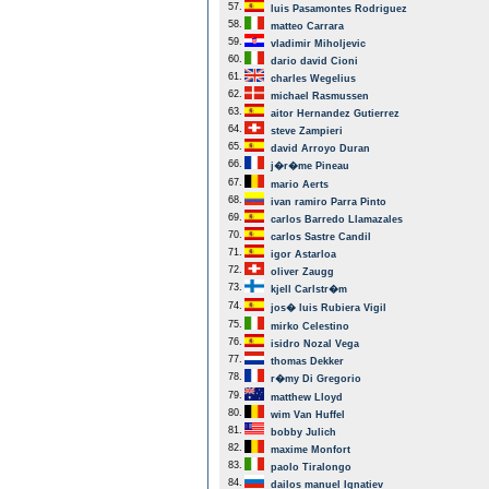
57.
luis Pasamontes Rodriguez
58.
matteo Carrara
59.
vladimir Miholjevic
60.
dario david Cioni
61.
charles Wegelius
62.
michael Rasmussen
63.
aitor Hernandez Gutierrez
64.
steve Zampieri
65.
david Arroyo Duran
66.
j�r�me Pineau
67.
mario Aerts
68.
ivan ramiro Parra Pinto
69.
carlos Barredo Llamazales
70.
carlos Sastre Candil
71.
igor Astarloa
72.
oliver Zaugg
73.
kjell Carlstr�m
74.
jos� luis Rubiera Vigil
75.
mirko Celestino
76.
isidro Nozal Vega
77.
thomas Dekker
78.
r�my Di Gregorio
79.
matthew Lloyd
80.
wim Van Huffel
81.
bobby Julich
82.
maxime Monfort
83.
paolo Tiralongo
84.
dailos manuel Ignatiev