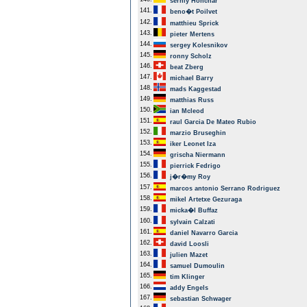
serhiy Honchar
141.
beno�t Poilvet
142.
matthieu Sprick
143.
pieter Mertens
144.
sergey Kolesnikov
145.
ronny Scholz
146.
beat Zberg
147.
michael Barry
148.
mads Kaggestad
149.
matthias Russ
150.
ian Mcleod
151.
raul Garcia De Mateo Rubio
152.
marzio Bruseghin
153.
iker Leonet Iza
154.
grischa Niermann
155.
pierrick Fedrigo
156.
j�r�my Roy
157.
marcos antonio Serrano Rodriguez
158.
mikel Artetxe Gezuraga
159.
micka�l Buffaz
160.
sylvain Calzati
161.
daniel Navarro Garcia
162.
david Loosli
163.
julien Mazet
164.
samuel Dumoulin
165.
tim Klinger
166.
addy Engels
167.
sebastian Schwager