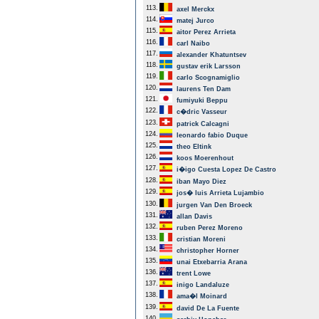
113.
axel Merckx
114.
matej Jurco
115.
aitor Perez Arrieta
116.
carl Naibo
117.
alexander Khatuntsev
118.
gustav erik Larsson
119.
carlo Scognamiglio
120.
laurens Ten Dam
121.
fumiyuki Beppu
122.
c�dric Vasseur
123.
patrick Calcagni
124.
leonardo fabio Duque
125.
theo Eltink
126.
koos Moerenhout
127.
i�igo Cuesta Lopez De Castro
128.
iban Mayo Diez
129.
jos� luis Arrieta Lujambio
130.
jurgen Van Den Broeck
131.
allan Davis
132.
ruben Perez Moreno
133.
cristian Moreni
134.
christopher Horner
135.
unai Etxebarria Arana
136.
trent Lowe
137.
inigo Landaluze
138.
ama�l Moinard
139.
david De La Fuente
140.