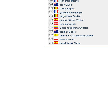
168.
jean marc Marino
169.
scott Davis
170.
serge Baguet
171.
yoann Le Boulanger
172.
jurgen Van Goolen
173.
gustavo Cesar Veloso
174.
lars ytting Bak
175.
victor hugo Pena Grisales
176.
bradley Mcgee
177.
juan francisco Mouron Doldan
178.
michal Golas
179.
david Navas Chica