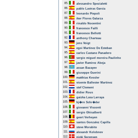
85.
alessandro Spezialetti
86.
pablo Lastras Garcia
87.
leonardo Piepoli
88.
iker Flores Galarza
89.
rinaldo Nocentini
90.
francesco Failli
91.
francesco Bellotti
92.
anthony Charteau
93.
jens Voigt
94.
egoi Martinez De Esteban
95.
carlos Castano Panadero
96.
sergio miguel moreira Paulinho
97.
javier Ramirez Abeja
98.
assan Bazayev
99.
giuseppe Guerini
100.
matthias Kessler
101.
vicente Ballester Martinez
102.
stef Clement
103.
didier Rous
104.
gaizka Lasa Larraya
105.
bj�rn Schr�der
106.
giovanni Visconti
107.
sergio Ghisalberti
108.
geert Verheyen
109.
santos Gonzalez Capilla
110.
steve Morabito
111.
alexandr Kolobnev
112.
nicki Sorensen