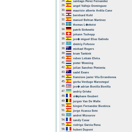
28.
santiago Perez Fernandez
29.
angel Vallejo Dominguez
30.
mauricio alberto Ardila Cano
31.
bernhard Kohl
32.
manuel Beltran Martinez
33.
thomas L�vkvist
34.
patrik Sinkewitz
35.
johann Tschopp
36.
jos� miguel Elias Galindo
37.
dmitriy Fofonov
38.
michael Rogers
39.
bram Tankink
40.
ruben Lobato Elvira
41.
pieter Weening
42.
julian Sanchez Pimienta
43.
cadel Evans
44.
francisco javier Vila Errandonea
45.
gorka Verdugo Marcotegui
46.
jos� adrian Bonilla Bonilla
47.
andriy Grivko
48.
st�phane Goubert
49.
jurgen Van De Walle
50.
bingen Fernandez Bustinza
51.
jorge Azanza Soto
53.
andrei Mizourov
54.
sandy Casar
55.
rodrigo Garcia Rena
56.
hubert Dupont