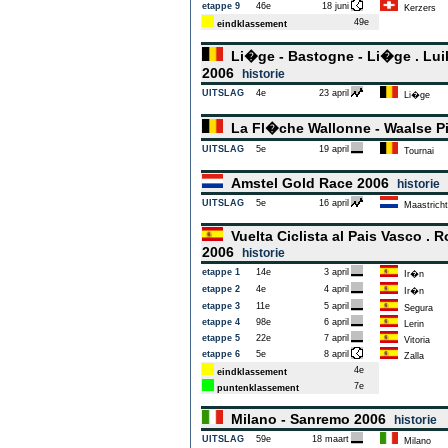
etappe 9
46e
18 juni
Kerzers
49e
eindklassement
Li�ge - Bastogne - Li�ge . Luik
2006
historie
UITSLAG
4e
23 april
Li�ge
La Fl�che Wallonne - Waalse P
UITSLAG
5e
19 april
Tournai
Amstel Gold Race 2006
historie
UITSLAG
5e
16 april
Maastricht
Vuelta Ciclista al Pais Vasco .
2006
historie
etappe 1
14e
3 april
Ir�n
etappe 2
4e
4 april
Ir�n
etappe 3
11e
5 april
Segura
etappe 4
98e
6 april
Lerin
etappe 5
22e
7 april
Vitoria
etappe 6
5e
8 april
Zalla
4e
eindklassement
7e
puntenklassement
Milano - Sanremo 2006
historie
UITSLAG
59e
18 maart
Milano