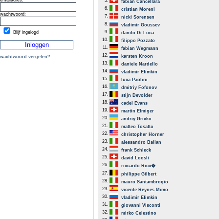
emailadres:
5.
fabian Cancellara
6.
cristian Moreni
wachtwoord:
7.
nicki Sorensen
8.
vladimir Goussev
9.
Blijf ingelogd
danilo Di Luca
10.
filippo Pozzato
11.
fabian Wegmann
12.
karsten Kroon
wachtwoord vergeten?
13.
daniele Nardello
14.
vladimir Efimkin
15.
luca Paolini
16.
dmitriy Fofonov
17.
stijn Devolder
18.
cadel Evans
19.
martin Elmiger
20.
andriy Grivko
21.
matteo Tosatto
22.
christopher Horner
23.
alessandro Ballan
24.
frank Schleck
25.
david Loosli
26.
riccardo Ricc�
27.
philippe Gilbert
28.
mauro Santambrogio
29.
vicente Reynes Mimo
30.
vladimir Efimkin
31.
giovanni Visconti
32.
mirko Celestino