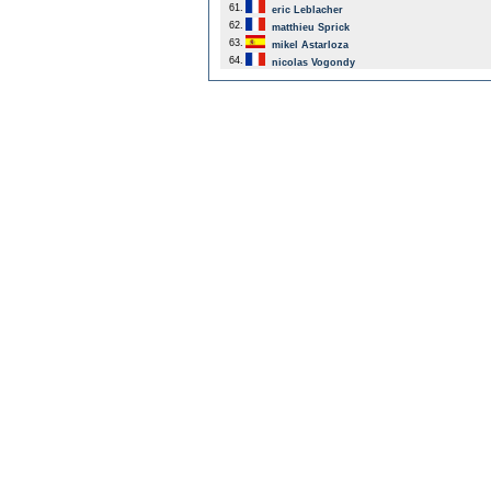
61.
eric Leblacher
62.
matthieu Sprick
63.
mikel Astarloza
64.
nicolas Vogondy