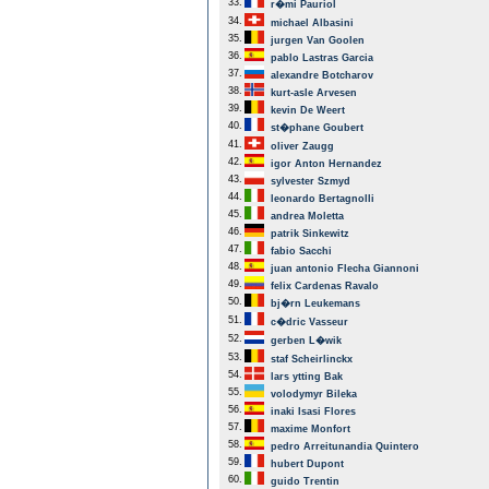
33.
r�mi Pauriol
34.
michael Albasini
35.
jurgen Van Goolen
36.
pablo Lastras Garcia
37.
alexandre Botcharov
38.
kurt-asle Arvesen
39.
kevin De Weert
40.
st�phane Goubert
41.
oliver Zaugg
42.
igor Anton Hernandez
43.
sylvester Szmyd
44.
leonardo Bertagnolli
45.
andrea Moletta
46.
patrik Sinkewitz
47.
fabio Sacchi
48.
juan antonio Flecha Giannoni
49.
felix Cardenas Ravalo
50.
bj�rn Leukemans
51.
c�dric Vasseur
52.
gerben L�wik
53.
staf Scheirlinckx
54.
lars ytting Bak
55.
volodymyr Bileka
56.
inaki Isasi Flores
57.
maxime Monfort
58.
pedro Arreitunandia Quintero
59.
hubert Dupont
60.
guido Trentin