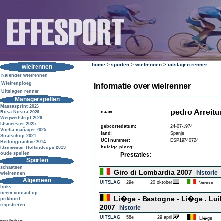
home
>
sporten
>
wielrennen
>
uitslagen renner
wielrennen
Kalender wielrennen
Wielrenploeg
Informatie over wielrenner
Uitslagen renner
Managerspellen
Massasprint 2026
pedro Arreit
Rosa Nostra 2026
naam:
Wegwedstrijd 2026
IJsmeester 2025
geboortedatum:
24-07-1974
Vuelta mañager 2025
land:
Spanje
Strafschop 2021
UCI nummer:
ESP19740724
Bettingpractice 2014
huidige ploeg:
IJsmeester Hollandcups 2013
oude spellen
Prestaties:
Sporten
schaatsen
Giro di Lombardia 2007
historie
wielrennen
Algemeen
UITSLAG
29e
20 oktober
Varese
links
neem contact op
Li�ge - Bastogne - Li�ge . Luik
prikbord
registreren
2007
historie
UITSLAG
58e
29 april
Li�ge