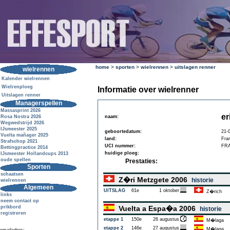
home
>
sporten
>
wielrennen
>
uitslagen renner
wielrennen
Kalender wielrennen
Wielrenploeg
Informatie over wielrenner
Uitslagen renner
Managerspellen
Massasprint 2026
er
Rosa Nostra 2026
naam:
Wegwedstrijd 2026
IJsmeester 2025
geboortedatum:
21-
Vuelta mañager 2025
land:
Fran
Strafschop 2021
UCI nummer:
FRA
Bettingpractice 2014
huidige ploeg:
IJsmeester Hollandcups 2013
oude spellen
Prestaties:
Sporten
schaatsen
Z�ri Metzgete 2006
historie
wielrennen
Algemeen
UITSLAG
61e
1 oktober
Z�rich
links
neem contact op
prikbord
Vuelta a Espa�a 2006
historie
registreren
etappe 1
150e
26 augustus
M�laga
etappe 2
146e
27 augustus
M�laga