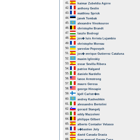
41.
haimar Zubeldia Agirre
42.
anthony Geslin
43.
matthieu Sprick
44.
janek Tombak
45.
alexandre Vinokourov
46.
christophe Brandt
47.
laszlo Bodrogi
48.
jos� luis Arrieta Lujambio
49.
christophe Moreau
50.
yaroslav Popovych
51.
jos� enrique Gutierrez Cataluna
52.
maxim Iglinskiy
53.
oscar Sevilla Ribera
54.
patrice Halgand
55.
daniele Nardello
56.
lance Armstrong
57.
mauro Gerosa
58.
george Hincapie
59.
kjell Carlstr�m
60.
andrey Kashechkin
61.
alessandro Bertolini
62.
gorazd Stangelj
63.
eddy Mazzoleni
64.
philippe Gilbert
65.
alberto Contador Velasco
66.
s�bastien Joly
67.
david Canada Gracia
68.
juan manuel Garate Cepa