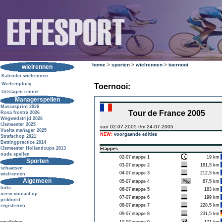
home
>
sporten
>
wielrennen
>
toernooi
wielrennen
Kalender wielrennen
Wielrenploeg
Toernooi:
Uitslagen renner
Managerspellen
Massasprint 2026
Tour de France 2005
Rosa Nostra 2026
Wegwedstrijd 2026
IJsmeester 2025
van 02-07-2005 t/m 24-07-2005
Vuelta mañager 2025
NEW:
voorgaande edities
Strafschop 2021
Bettingpractice 2014
IJsmeester Hollandcups 2013
Etappes
oude spellen
02-07
etappe 1
19 km
Sporten
03-07
etappe 2
181,5 km
schaatsen
04-07
etappe 3
212,5 km
wielrennen
Algemeen
05-07
etappe 4
67,5 km
links
06-07
etappe 5
183 km
neem contact op
07-07
etappe 6
199 km
prikbord
08-07
etappe 7
228,5 km
registreren
09-07
etappe 8
231,5 km