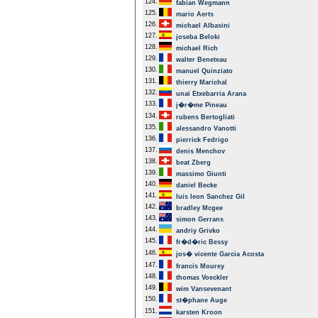
124.
fabian Wegmann
125.
mario Aerts
126.
michael Albasini
127.
joseba Beloki
128.
michael Rich
129.
walter Beneteau
130.
manuel Quinziato
131.
thierry Marichal
132.
unai Etxebarria Arana
133.
j�r�me Pineau
134.
rubens Bertogliati
135.
alessandro Vanotti
136.
pierrick Fedrigo
137.
denis Menchov
138.
beat Zberg
139.
massimo Giunti
140.
daniel Becke
141.
luis leon Sanchez Gil
142.
bradley Mcgee
143.
simon Gerrans
144.
andriy Grivko
145.
fr�d�ric Bessy
146.
jos� vicente Garcia Acosta
147.
francis Mourey
148.
thomas Voeckler
149.
wim Vansevenant
150.
st�phane Auge
151.
karsten Kroon