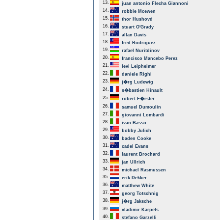
13.
juan antonio Flecha Giannoni
14.
robbie Mcewen
15.
thor Hushovd
16.
stuart O'Grady
17.
allan Davis
18.
fred Rodriguez
19.
rafael Nuritdinov
20.
francisco Mancebo Perez
21.
levi Leipheimer
22.
daniele Righi
23.
j�rg Ludewig
24.
s�bastien Hinault
25.
robert F�rster
26.
samuel Dumoulin
27.
giovanni Lombardi
28.
ivan Basso
29.
bobby Julich
30.
baden Cooke
31.
cadel Evans
32.
laurent Brochard
33.
jan Ullrich
34.
michael Rasmussen
35.
erik Dekker
36.
matthew White
37.
georg Totschnig
38.
j�rg Jaksche
39.
vladimir Karpets
40.
stefano Garzelli