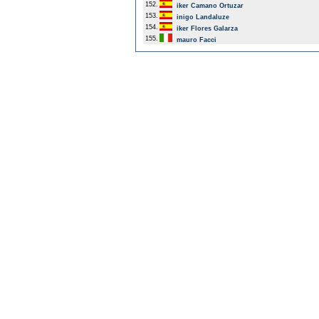
152.
iker Camano Ortuzar
153.
inigo Landaluze
154.
iker Flores Galarza
155.
mauro Facci