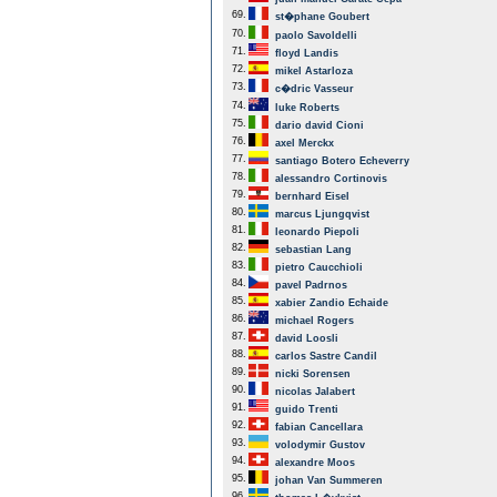
69.
st�phane Goubert
70.
paolo Savoldelli
71.
floyd Landis
72.
mikel Astarloza
73.
c�dric Vasseur
74.
luke Roberts
75.
dario david Cioni
76.
axel Merckx
77.
santiago Botero Echeverry
78.
alessandro Cortinovis
79.
bernhard Eisel
80.
marcus Ljungqvist
81.
leonardo Piepoli
82.
sebastian Lang
83.
pietro Caucchioli
84.
pavel Padrnos
85.
xabier Zandio Echaide
86.
michael Rogers
87.
david Loosli
88.
carlos Sastre Candil
89.
nicki Sorensen
90.
nicolas Jalabert
91.
guido Trenti
92.
fabian Cancellara
93.
volodymir Gustov
94.
alexandre Moos
95.
johan Van Summeren
96.