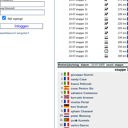
emailadres:
10-07
etappe 9
171 km
12-07
etappe 10
181 km
wachtwoord:
13-07
etappe 11
173 km
14-07
etappe 12
199 km
Blijf ingelogd
15-07
etappe 13
162 km
16-07
etappe 14
220 km
17-07
etappe 15
205 km
wachtwoord vergeten?
19-07
etappe 16
177 km
20-07
etappe 17
239 km
21-07
etappe 18
189 km
22-07
etappe 19
154 km
23-07
etappe 20
55 km
24-07
etappe 21
160 km
Wedstrijduitslag
datum
: 22-07-2005
soort: etappe
etappe 1
1.
giuseppe Guerini
2.
sandy Casar
3.
franco Pellizotti
4.
oscar Pereiro Sio
5.
salvatore Commesso
6.
kurt-asle Arvesen
7.
nicolas Portal
8.
bert Grabsch
9.
sylvain Chavanel
10.
pieter Weening
11.
jos� Azevedo
12.
carlos Dacruz