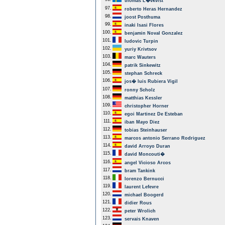
thomas L�vkvist
97.
roberto Heras Hernandez
98.
joost Posthuma
99.
inaki Isasi Flores
100.
benjamin Noval Gonzalez
101.
ludovic Turpin
102.
yuriy Krivtsov
103.
marc Wauters
104.
patrik Sinkewitz
105.
stephan Schreck
106.
jos� luis Rubiera Vigil
107.
ronny Scholz
108.
matthias Kessler
109.
christopher Horner
110.
egoi Martinez De Esteban
111.
iban Mayo Diez
112.
tobias Steinhauser
113.
marcos antonio Serrano Rodriguez
114.
david Arroyo Duran
115.
david Moncouti�
116.
angel Vicioso Arcos
117.
bram Tankink
118.
lorenzo Bernucci
119.
laurent Lefevre
120.
michael Boogerd
121.
didier Rous
122.
peter Wrolich
123.
servais Knaven