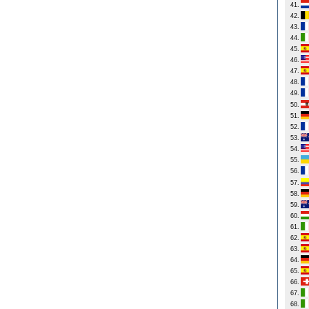
41.
42.
43.
44.
45.
46.
47.
48.
49.
50.
51.
52.
53.
54.
55.
56.
57.
58.
59.
60.
61.
62.
63.
64.
65.
66.
67.
68.