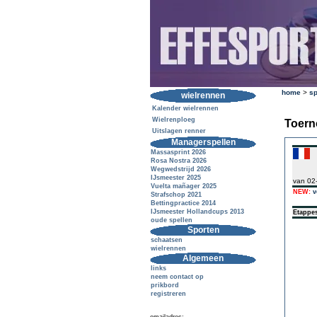
home
>
sp
wielrennen
Kalender wielrennen
Wielrenploeg
Toern
Uitslagen renner
Managerspellen
Massasprint 2026
Rosa Nostra 2026
Wegwedstrijd 2026
IJsmeester 2025
van 02
Vuelta mañager 2025
NEW:
v
Strafschop 2021
Bettingpractice 2014
IJsmeester Hollandcups 2013
Etappe
oude spellen
Sporten
schaatsen
wielrennen
Algemeen
links
neem contact op
prikbord
registreren