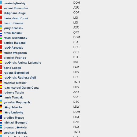
DOM
maxim Iglinskiy
A2R
samuel Dumoulin
COF
st�phane Auge
LIQ
dario david Cioni
LIQ
mauro Gerosa
A2R
yuriy Krivtsov
QST
bram Tankink
DOM
rafael Nuritdinov
C.A
patrice Halgand
DSC
jos� Azevedo
GST
fabian Wegmann
BTL
pierrick Fedrigo
IBA
jos� luis Arrieta Lujambio
LAM
david Loosli
SDV
rubens Bertogliati
DSC
jos� luis Rubiera Vigil
TMO
matthias Kessler
SDV
juan manuel Garate Cepa
A2R
ludovic Turpin
COF
janek Tombak
DSC
yaroslav Popovych
LSW
j�rg Jaksche
DOM
j�rg Ludewig
FDJ
bradley Mcgee
RAB
michael Boogerd
FDJ
thomas L�vkvist
TMO
stephan Schreck