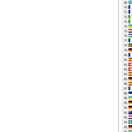
69.
70.
71.
72.
73.
74.
75.
76.
77.
78.
79.
80.
81.
82.
83.
84.
85.
86.
87.
88.
89.
90.
91.
92.
93.
94.
95.