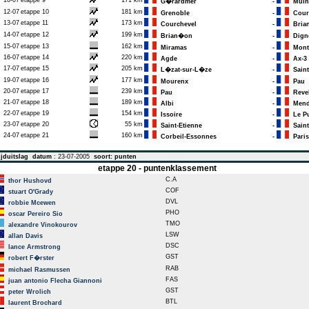
10-07
etappe 9
171 km
G�rardmer
-
Mulh
12-07
etappe 10
181 km
Grenoble
-
Courc
13-07
etappe 11
173 km
Courchevel
-
Bria
14-07
etappe 12
199 km
Brian�on
-
Digne
15-07
etappe 13
162 km
Miramas
-
Montp
16-07
etappe 14
220 km
Agde
-
Ax-3 
17-07
etappe 15
205 km
L�zat-sur-L�ze
-
Saint
19-07
etappe 16
177 km
Mourenx
-
Pau
20-07
etappe 17
239 km
Pau
-
Reve
21-07
etappe 18
189 km
Albi
-
Mend
22-07
etappe 19
154 km
Issoire
-
Le Pu
23-07
etappe 20
55 km
Saint-Etienne
-
Saint
24-07
etappe 21
160 km
Corbeil-Essonnes
-
Paris
jduitslag
datum
: 23-07-2005
soort: punten
etappe 20 - puntenklassement
C.A
thor Hushovd
COF
stuart O'Grady
DVL
robbie Mcewen
PHO
oscar Pereiro Sio
TMO
alexandre Vinokourov
LSW
allan Davis
DSC
lance Armstrong
GST
robert F�rster
RAB
michael Rasmussen
FAS
juan antonio Flecha Giannoni
GST
peter Wrolich
BTL
laurent Brochard