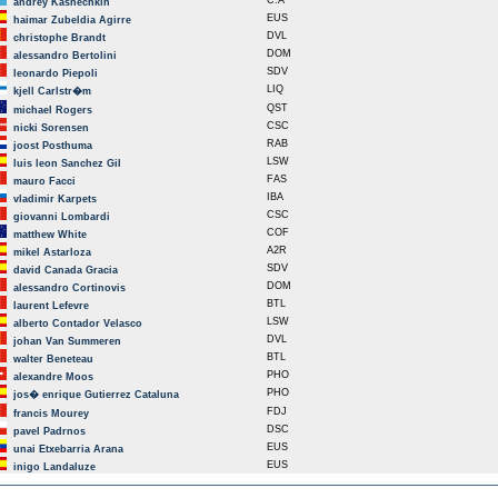
C.A
andrey Kashechkin
EUS
haimar Zubeldia Agirre
DVL
christophe Brandt
DOM
alessandro Bertolini
SDV
leonardo Piepoli
LIQ
kjell Carlstr�m
QST
michael Rogers
CSC
nicki Sorensen
RAB
joost Posthuma
LSW
luis leon Sanchez Gil
FAS
mauro Facci
IBA
vladimir Karpets
CSC
giovanni Lombardi
COF
matthew White
A2R
mikel Astarloza
SDV
david Canada Gracia
DOM
alessandro Cortinovis
BTL
laurent Lefevre
LSW
alberto Contador Velasco
DVL
johan Van Summeren
BTL
walter Beneteau
PHO
alexandre Moos
PHO
jos� enrique Gutierrez Cataluna
FDJ
francis Mourey
DSC
pavel Padrnos
EUS
unai Etxebarria Arana
EUS
inigo Landaluze