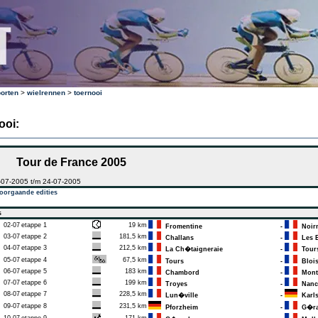
orten
>
wielrennen
>
toernooi
ooi:
Tour de France 2005
-07-2005 t/m 24-07-2005
oorgaande edities
s
02-07
etappe 1
19 km
Fromentine
-
Noirmo
03-07
etappe 2
181,5 km
Challans
-
Les E
04-07
etappe 3
212,5 km
La Ch�taigneraie
-
Tour
05-07
etappe 4
67,5 km
Tours
-
Bloi
06-07
etappe 5
183 km
Chambord
-
Monta
07-07
etappe 6
199 km
Troyes
-
Nanc
08-07
etappe 7
228,5 km
Lun�ville
-
Karls
09-07
etappe 8
231,5 km
Pforzheim
-
G�ra