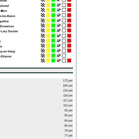
ouse
hevel
n�on
-les-Bains
ellier
Domaines
-Lary Soulan
l
e
y-en-Velay
-Etienne
175 pnt
160 pnt
154 pnt
118 pnt
117 pnt
110 pnt
93 pnt
85 pnt
84 pnt
84 pnt
79 pnt
77 pnt