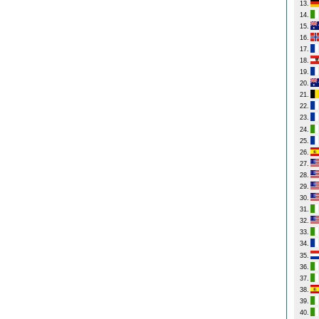
13.
14.
15.
16.
17.
18.
19.
20.
21.
22.
23.
24.
25.
26.
27.
28.
29.
30.
31.
32.
33.
34.
35.
36.
37.
38.
39.
40.