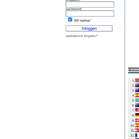
emailadres:
wachtwoord:
Blijf ingelogd
wachtwoord vergeten?
Wedstri
1.
2.
3.
4.
5.
6.
7.
8.
9.
10.
11.
12.