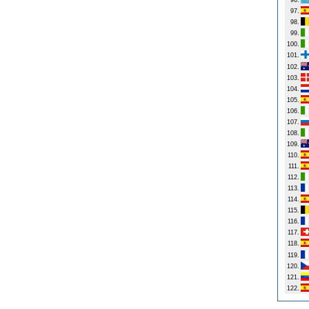
96.
97.
98.
99.
100.
101.
102.
103.
104.
105.
106.
107.
108.
109.
110.
111.
112.
113.
114.
115.
116.
117.
118.
119.
120.
121.
122.