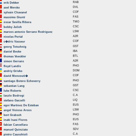
RAB
erik Dekker
DVL
axel Merckx
COF
sylvain Chavanel
FAS
massimo Giunti
TMO
oscar Sevilla Ribera
CSC
bobby Julich
LSW
marcos antonio Serrano Rodriguez
A2R
nicolas Portal
COF
c�dric Vasseur
GST
georg Totschnig
IBA
daniel Becke
BTL
thomas Voeckler
A2R
simon Gerrans
PHO
floyd Landis
DOM
andriy Grivko
COF
david Moncouti�
PHO
santiago Botero Echeverry
GST
sebastian Lang
CSC
luke Roberts
C.A
laszlo Bodrogi
LIQ
stefano Garzelli
EUS
egoi Martinez De Esteban
LSW
angel Vicioso Arcos
PHO
bert Grabsch
EUS
inaki Isasi Flores
FAS
fabian Cancellara
SDV
manuel Quinziato
C.A
pietro Caucchioli