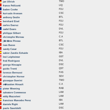
TMO
jan Ullrich
LIQ
franco Pellizotti
FDJ
baden Cooke
CSC
kurt-asle Arvesen
BTL
anthony Geslin
FDJ
bernhard Eisel
FDJ
carlos Dacruz
DVL
cadel Evans
FDJ
philippe Gilbert
C.A
christophe Moreau
BTL
j�r�me Pineau
CSC
ivan Basso
FDJ
sandy Casar
IBA
xabier Zandio Echaide
GST
levi Leipheimer
DVL
fred Rodriguez
DSC
george Hincapie
QST
guido Trenti
FAS
lorenzo Bernucci
SDV
christopher Horner
TMO
giuseppe Guerini
C.A
s�bastien Hinault
RAB
pieter Weening
LAM
salvatore Commesso
LAM
eddy Mazzoleni
IBA
francisco Mancebo Perez
LAM
daniele Righi
DSC
paolo Savoldelli