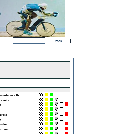
utier-en-l'Ile
ssarts
s
s
rgis
y
ruhe
rdmer