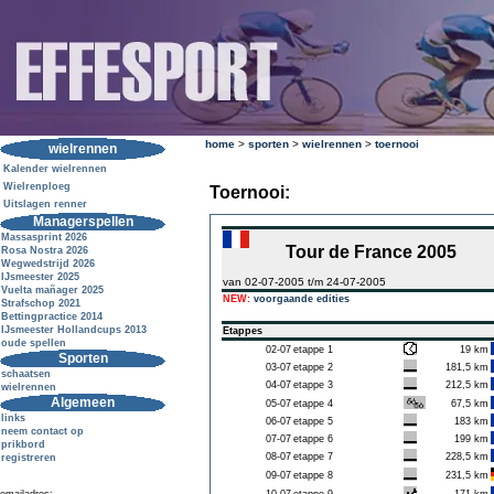
home
>
sporten
>
wielrennen
>
toernooi
wielrennen
Kalender wielrennen
Wielrenploeg
Toernooi:
Uitslagen renner
Managerspellen
Massasprint 2026
Tour de France 2005
Rosa Nostra 2026
Wegwedstrijd 2026
IJsmeester 2025
van 02-07-2005 t/m 24-07-2005
Vuelta mañager 2025
NEW:
voorgaande edities
Strafschop 2021
Bettingpractice 2014
IJsmeester Hollandcups 2013
Etappes
oude spellen
02-07
etappe 1
19 km
Sporten
03-07
etappe 2
181,5 km
schaatsen
04-07
etappe 3
212,5 km
wielrennen
Algemeen
05-07
etappe 4
67,5 km
links
06-07
etappe 5
183 km
neem contact op
07-07
etappe 6
199 km
prikbord
08-07
etappe 7
228,5 km
registreren
09-07
etappe 8
231,5 km