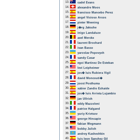
13.
cadel Evans
14.
alexandre Moos
15.
francisco Mancebo Perez
16.
angel Vicioso Arcos
17.
pieter Weening
18.
j�rg Jaksche
19.
inigo Landaluze
20.
axel Merckx
21.
laurent Brochard
22.
ivan Basso
23.
yaroslav Popovych
24.
sandy Casar
25.
egoi Martinez De Esteban
26.
levi Leipheimer
27.
jos� luis Rubiera Vigil
28.
david Moncouti�
29.
joost Posthuma
30.
xabier Zandio Echaide
31.
jos� luis Arrieta Lujambio
32.
jan Ullrich
33.
eddy Mazzoleni
34.
patrice Halgand
35.
yuriy Krivtsov
36.
george Hincapie
37.
fabian Wegmann
38.
bobby Julich
39.
andrey Kashechkin
40.
luis leon Sanchez Gil