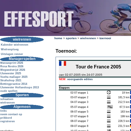
home
>
sporten
>
wielrennen
>
toernooi
wielrennen
Kalender wielrennen
Wielrenploeg
Toernooi:
Uitslagen renner
Managerspellen
Massasprint 2026
Tour de France 2005
Rosa Nostra 2026
Wegwedstrijd 2026
IJsmeester 2025
van 02-07-2005 t/m 24-07-2005
Vuelta mañager 2025
NEW:
voorgaande edities
Strafschop 2021
Bettingpractice 2014
IJsmeester Hollandcups 2013
Etappes
oude spellen
02-07
etappe 1
19 km
Sporten
03-07
etappe 2
181,5 km
schaatsen
04-07
etappe 3
212,5 km
wielrennen
Algemeen
05-07
etappe 4
67,5 km
links
06-07
etappe 5
183 km
neem contact op
07-07
etappe 6
199 km
prikbord
08-07
etappe 7
228,5 km
registreren
09-07
etappe 8
231,5 km