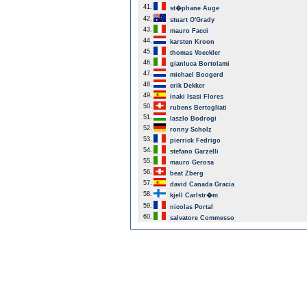
41.
st�phane Auge
42.
stuart O'Grady
43.
mauro Facci
44.
karsten Kroon
45.
thomas Voeckler
46.
gianluca Bortolami
47.
michael Boogerd
48.
erik Dekker
49.
inaki Isasi Flores
50.
rubens Bertogliati
51.
laszlo Bodrogi
52.
ronny Scholz
53.
pierrick Fedrigo
54.
stefano Garzelli
55.
mauro Gerosa
56.
beat Zberg
57.
david Canada Gracia
58.
kjell Carlstr�m
59.
nicolas Portal
60.
salvatore Commesso