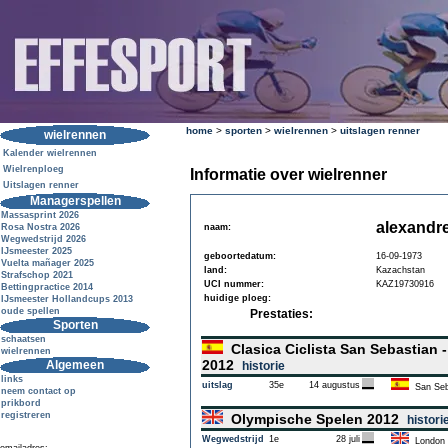
home
>
sporten
>
wielrennen
>
uitslagen renner
wielrennen
Kalender wielrennen
Wielrenploeg
Informatie over wielrenner
Uitslagen renner
Managerspellen
Massasprint 2026
alexandr
Rosa Nostra 2026
naam:
Wegwedstrijd 2026
IJsmeester 2025
geboortedatum:
16-09-1973
Vuelta mañager 2025
land:
Kazachstan
Strafschop 2021
UCI nummer:
KAZ19730916
Bettingpractice 2014
huidige ploeg:
IJsmeester Hollandcups 2013
oude spellen
Prestaties:
Sporten
schaatsen
Clasica Ciclista San Sebastian 
wielrennen
2012
Algemeen
historie
links
uitslag
35e
14 augustus
San Seb
neem contact op
prikbord
registreren
Olympische Spelen 2012
histori
Wegwedstrijd
1e
28 juli
London