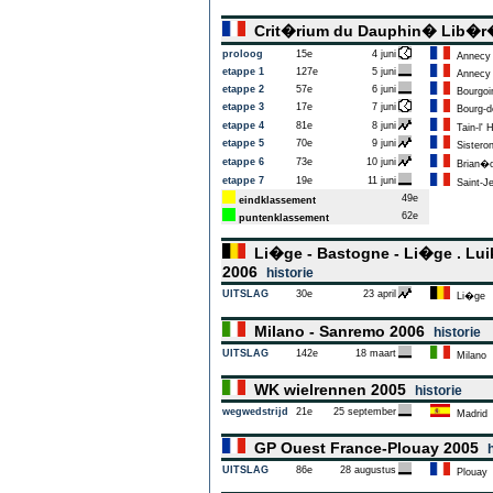
Crit�rium du Dauphin� Lib�
proloog
15e
4 juni
Annecy
etappe 1
127e
5 juni
Annecy
etappe 2
57e
6 juni
Bourgoin
etappe 3
17e
7 juni
Bourg-d
etappe 4
81e
8 juni
Tain-l' 
etappe 5
70e
9 juni
Sistero
etappe 6
73e
10 juni
Brian�
etappe 7
19e
11 juni
Saint-Je
49e
eindklassement
62e
puntenklassement
Li�ge - Bastogne - Li�ge . Luik
2006
historie
UITSLAG
30e
23 april
Li�ge
Milano - Sanremo 2006
historie
UITSLAG
142e
18 maart
Milano
WK wielrennen 2005
historie
wegwedstrijd
21e
25 september
Madrid
GP Ouest France-Plouay 2005
UITSLAG
86e
28 augustus
Plouay