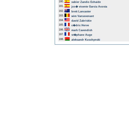
180.
xabier Zandio Echaide
181.
jos� vicente Garcia Acosta
182.
brett Lancaster
183.
wim Vansevenant
184.
david Zabriskie
185.
c�dric Herve
186.
mark Cavendish
187.
st�phane Auge
188.
aleksandr Kuschynski