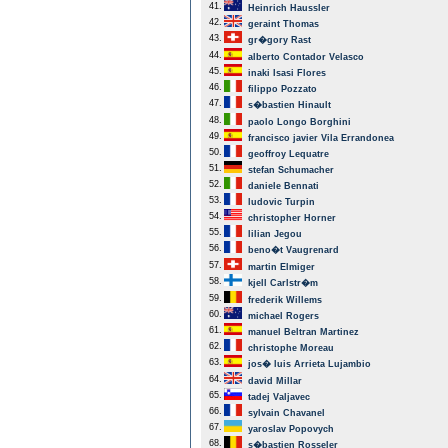
41.
Heinrich Haussler
42.
geraint Thomas
43.
gr�gory Rast
44.
alberto Contador Velasco
45.
inaki Isasi Flores
46.
filippo Pozzato
47.
s�bastien Hinault
48.
paolo Longo Borghini
49.
francisco javier Vila Errandonea
50.
geoffroy Lequatre
51.
stefan Schumacher
52.
daniele Bennati
53.
ludovic Turpin
54.
christopher Horner
55.
lilian Jegou
56.
beno�t Vaugrenard
57.
martin Elmiger
58.
kjell Carlstr�m
59.
frederik Willems
60.
michael Rogers
61.
manuel Beltran Martinez
62.
christophe Moreau
63.
jos� luis Arrieta Lujambio
64.
david Millar
65.
tadej Valjavec
66.
sylvain Chavanel
67.
yaroslav Popovych
68.
s�bastien Rosseler