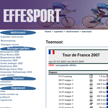
home
>
sporten
>
wielrennen
>
toernooi
wielrennen
Kalender wielrennen
Wielrenploeg
Toernooi:
Uitslagen renner
Managerspellen
Massasprint 2026
Tour de France 2007
Rosa Nostra 2026
Wegwedstrijd 2026
IJsmeester 2025
van 07-07-2007 t/m 29-07-2007
Vuelta mañager 2025
NEW:
voorgaande edities
Strafschop 2021
Bettingpractice 2014
IJsmeester Hollandcups 2013
Etappes
oude spellen
07-07
proloog
7,9 km
Sporten
08-07
etappe 1
203 km
schaatsen
09-07
etappe 2
168,5 km
wielrennen
Algemeen
10-07
etappe 3
236,5 km
links
11-07
etappe 4
190 km
neem contact op
12-07
etappe 5
182,5 km
prikbord
registreren
13-07
etappe 6
199,5 km
14-07
etappe 7
197,5 km
15-07
etappe 8
165 km