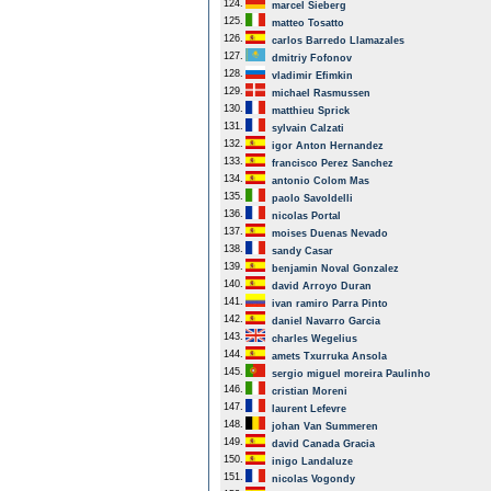
124.
marcel Sieberg
125.
matteo Tosatto
126.
carlos Barredo Llamazales
127.
dmitriy Fofonov
128.
vladimir Efimkin
129.
michael Rasmussen
130.
matthieu Sprick
131.
sylvain Calzati
132.
igor Anton Hernandez
133.
francisco Perez Sanchez
134.
antonio Colom Mas
135.
paolo Savoldelli
136.
nicolas Portal
137.
moises Duenas Nevado
138.
sandy Casar
139.
benjamin Noval Gonzalez
140.
david Arroyo Duran
141.
ivan ramiro Parra Pinto
142.
daniel Navarro Garcia
143.
charles Wegelius
144.
amets Txurruka Ansola
145.
sergio miguel moreira Paulinho
146.
cristian Moreni
147.
laurent Lefevre
148.
johan Van Summeren
149.
david Canada Gracia
150.
inigo Landaluze
151.
nicolas Vogondy