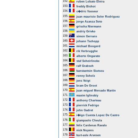
152.
ruben Lobato Elvira
153.
freddy Bichot
154.
c�dric Vasseur
155.
juan mauricio Soler Rodriguez
156.
jorge Azanza Soto
157.
grischa Niermann
158.
andriy Grivko
159.
simon Gerrans
160.
johann Tschopp
161.
michael Boogerd
162.
rik Verbrugghe
163.
alberto Ongarato
164.
staf Scheirlinckx
165.
ralf Grabsch
166.
kanstantsin Siutsou
167.
ronny Scholz
168.
jens Voigt
169.
bram De Groot
170.
juan miguel Mercado Martin
171.
maxim Iglinskiy
172.
anthony Charteau
173.
pierrick Fedrigo
174.
john Gadret
175.
i�igo Cuesta Lopez De Castro
176.
giampaolo Cheula
177.
felix Cardenas Ravalo
178.
nick Nuyens
179.
kurt-asle Arvesen