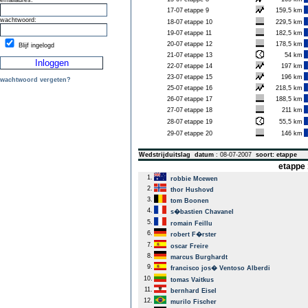
emailadres:
17-07
etappe 9
159,5 km
wachtwoord:
18-07
etappe 10
229,5 km
19-07
etappe 11
182,5 km
20-07
etappe 12
178,5 km
Blijf ingelogd
21-07
etappe 13
54 km
22-07
etappe 14
197 km
23-07
etappe 15
196 km
wachtwoord vergeten?
25-07
etappe 16
218,5 km
26-07
etappe 17
188,5 km
27-07
etappe 18
211 km
28-07
etappe 19
55,5 km
29-07
etappe 20
146 km
Wedstrijduitslag
datum
: 08-07-2007
soort: etappe
etappe 
1.
robbie Mcewen
2.
thor Hushovd
3.
tom Boonen
4.
s�bastien Chavanel
5.
romain Feillu
6.
robert F�rster
7.
oscar Freire
8.
marcus Burghardt
9.
francisco jos� Ventoso Alberdi
10.
tomas Vaitkus
11.
bernhard Eisel
12.
murilo Fischer