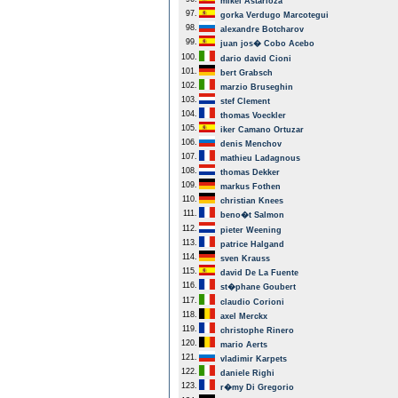
mikel Astarloza
97.
gorka Verdugo Marcotegui
98.
alexandre Botcharov
99.
juan jos� Cobo Acebo
100.
dario david Cioni
101.
bert Grabsch
102.
marzio Bruseghin
103.
stef Clement
104.
thomas Voeckler
105.
iker Camano Ortuzar
106.
denis Menchov
107.
mathieu Ladagnous
108.
thomas Dekker
109.
markus Fothen
110.
christian Knees
111.
beno�t Salmon
112.
pieter Weening
113.
patrice Halgand
114.
sven Krauss
115.
david De La Fuente
116.
st�phane Goubert
117.
claudio Corioni
118.
axel Merckx
119.
christophe Rinero
120.
mario Aerts
121.
vladimir Karpets
122.
daniele Righi
123.
r�my Di Gregorio