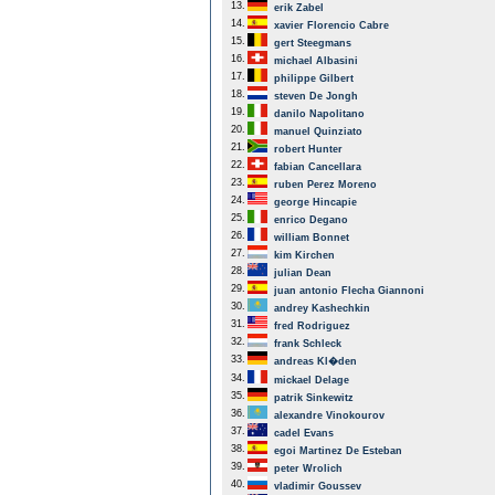
13.
erik Zabel
14.
xavier Florencio Cabre
15.
gert Steegmans
16.
michael Albasini
17.
philippe Gilbert
18.
steven De Jongh
19.
danilo Napolitano
20.
manuel Quinziato
21.
robert Hunter
22.
fabian Cancellara
23.
ruben Perez Moreno
24.
george Hincapie
25.
enrico Degano
26.
william Bonnet
27.
kim Kirchen
28.
julian Dean
29.
juan antonio Flecha Giannoni
30.
andrey Kashechkin
31.
fred Rodriguez
32.
frank Schleck
33.
andreas Kl�den
34.
mickael Delage
35.
patrik Sinkewitz
36.
alexandre Vinokourov
37.
cadel Evans
38.
egoi Martinez De Esteban
39.
peter Wrolich
40.
vladimir Goussev