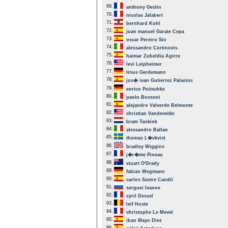
69.
anthony Geslin
70.
nicolas Jalabert
71.
bernhard Kohl
72.
juan manuel Garate Cepa
73.
oscar Pereiro Sio
74.
alessandro Cortinovis
75.
haimar Zubeldia Agirre
76.
levi Leipheimer
77.
linus Gerdemann
78.
jos� ivan Gutierrez Palacios
79.
enrico Poitschke
80.
paolo Bossoni
81.
alejandro Valverde Belmonte
82.
christian Vandevelde
83.
bram Tankink
84.
alessandro Ballan
85.
thomas L�vkvist
86.
bradley Wiggins
87.
j�r�me Pineau
88.
stuart O'Grady
89.
fabian Wegmann
90.
carlos Sastre Candil
91.
serguei Ivanov
92.
cyril Dessel
93.
leif Hoste
94.
christophe Le Mevel
95.
iban Mayo Diez
96.