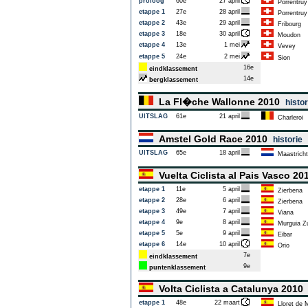
proloog
60e
27 april
Porrentruy
etappe 1
27e
28 april
Porrentruy
etappe 2
43e
29 april
Fribourg
etappe 3
18e
30 april
Moudon
etappe 4
13e
1 mei
Vevey
etappe 5
24e
2 mei
Sion
16e
eindklassement
14e
bergklassement
La Fl�che Wallonne 2010
histor
UITSLAG
61e
21 april
Charleroi
Amstel Gold Race 2010
historie
UITSLAG
65e
18 april
Maastricht
Vuelta Ciclista al Pais Vasco 2
etappe 1
11e
5 april
Zierbena
etappe 2
28e
6 april
Zierbena
etappe 3
49e
7 april
Viana
etappe 4
9e
8 april
Murguia Zu
etappe 5
5e
9 april
Eibar
etappe 6
14e
10 april
Orio
7e
eindklassement
9e
puntenklassement
Volta Ciclista a Catalunya 201
etappe 1
48e
22 maart
Lloret de 