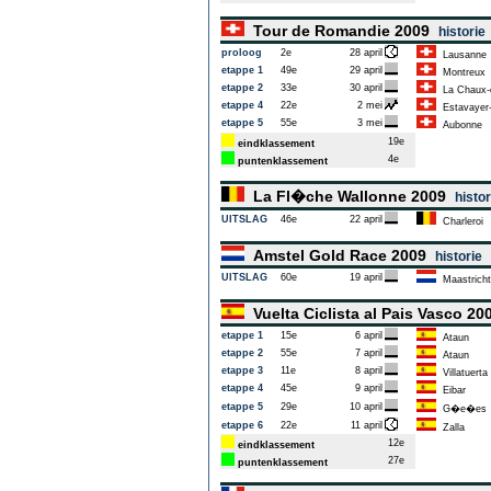
Tour de Romandie 2009
historie
proloog
2e
28 april
Lausanne
etappe 1
49e
29 april
Montreux
etappe 2
33e
30 april
La Chaux-
etappe 4
22e
2 mei
Estavayer-
etappe 5
55e
3 mei
Aubonne
19e
eindklassement
4e
puntenklassement
La Fl�che Wallonne 2009
histor
UITSLAG
46e
22 april
Charleroi
Amstel Gold Race 2009
historie
UITSLAG
60e
19 april
Maastricht
Vuelta Ciclista al Pais Vasco 2
etappe 1
15e
6 april
Ataun
etappe 2
55e
7 april
Ataun
etappe 3
11e
8 april
Villatuerta
etappe 4
45e
9 april
Eibar
etappe 5
29e
10 april
G�e�es
etappe 6
22e
11 april
Zalla
12e
eindklassement
27e
puntenklassement