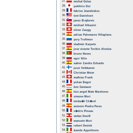
27.
michal Golas
28.
yukihiro Doi
29.
fabrice Jeandesboz
30.
tom Danielson
31.
janez Brajkovic
32.
michael Albasini
33.
oliver Zaugg
34.
adrian Palomares Villaplana
35.
yury Trofimov
36.
vladimir Karpets
37.
jose vicente Toribio Alcolea
38.
bruno Neves
39.
egor Silin
40.
xabier Zandio Echaide
41.
jussi Veikkanen
42.
Christian Meier
43.
mathias Frank
44.
yohan Bagot
45.
ben Gastauer
46.
luis angel Mate Mardones
47.
simone Mori
48.
micka�l Ch�rel
49.
antonio Piedra Perez
50.
c�dric Pineau
51.
stefan Denifl
52.
manuele Mori
53.
robert Gesink
54.
davide Appollonio