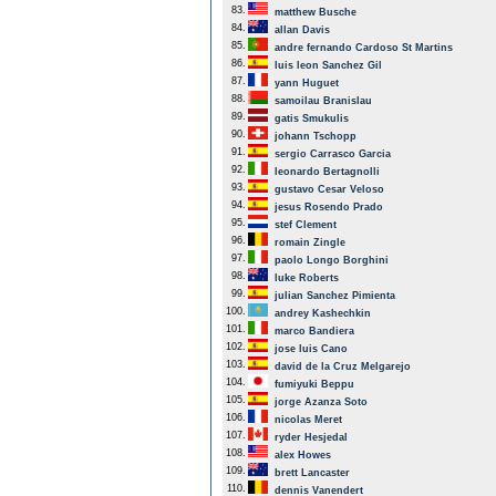
83.
matthew Busche
84.
allan Davis
85.
andre fernando Cardoso St Martins
86.
luis leon Sanchez Gil
87.
yann Huguet
88.
samoilau Branislau
89.
gatis Smukulis
90.
johann Tschopp
91.
sergio Carrasco Garcia
92.
leonardo Bertagnolli
93.
gustavo Cesar Veloso
94.
jesus Rosendo Prado
95.
stef Clement
96.
romain Zingle
97.
paolo Longo Borghini
98.
luke Roberts
99.
julian Sanchez Pimienta
100.
andrey Kashechkin
101.
marco Bandiera
102.
jose luis Cano
103.
david de la Cruz Melgarejo
104.
fumiyuki Beppu
105.
jorge Azanza Soto
106.
nicolas Meret
107.
ryder Hesjedal
108.
alex Howes
109.
brett Lancaster
110.
dennis Vanendert