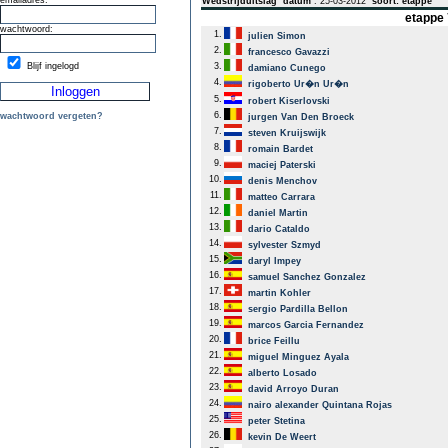
emailadres:
Wedstrijduitslag
datum
: 25-03-2012
soort: etappe
etappe 
wachtwoord:
1.
julien Simon
2.
francesco Gavazzi
Blijf ingelogd
3.
damiano Cunego
4.
rigoberto Ur�n Ur�n
5.
robert Kiserlovski
6.
wachtwoord vergeten?
jurgen Van Den Broeck
7.
steven Kruijswijk
8.
romain Bardet
9.
maciej Paterski
10.
denis Menchov
11.
matteo Carrara
12.
daniel Martin
13.
dario Cataldo
14.
sylvester Szmyd
15.
daryl Impey
16.
samuel Sanchez Gonzalez
17.
martin Kohler
18.
sergio Pardilla Bellon
19.
marcos Garcia Fernandez
20.
brice Feillu
21.
miguel Minguez Ayala
22.
alberto Losado
23.
david Arroyo Duran
24.
nairo alexander Quintana Rojas
25.
peter Stetina
26.
kevin De Weert