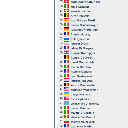
55.
chris Anker S�rensen
56.
fabio Sabatini
57.
steve Morabito
58.
serge Pauwels
59.
Ivan Velasco Murillo
60.
mauro Santambrogio
61.
johannes Fr�hlinger
62.
francis Mourey
63.
petr Ignatenko
64.
laurent Didier
65.
r�my Di Gregorio
66.
thomas Rohregger
67.
francis De Greef
68.
david Moncouti�
69.
marco Marzano
70.
maxime Mederel
71.
ivan Santaromita
72.
laurens Ten Dam
73.
kristof Vandewalle
74.
christian Vandevelde
75.
denys Kostyuk
76.
levi Leipheimer
77.
alexsandre Diachenko
78.
matteo Bonomi
79.
marzio Bruseghin
80.
alessandro Vanotti
81.
tomasz Marczynski
82.
jean marc Marino