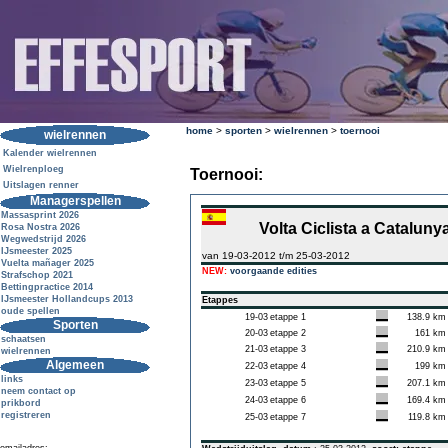
home
>
sporten
>
wielrennen
>
toernooi
wielrennen
Kalender wielrennen
Wielrenploeg
Toernooi:
Uitslagen renner
Managerspellen
Massasprint 2026
Volta Ciclista a Cataluny
Rosa Nostra 2026
Wegwedstrijd 2026
IJsmeester 2025
van 19-03-2012 t/m 25-03-2012
Vuelta mañager 2025
NEW:
voorgaande edities
Strafschop 2021
Bettingpractice 2014
IJsmeester Hollandcups 2013
Etappes
oude spellen
19-03
etappe 1
138.9 km
Sporten
20-03
etappe 2
161 km
schaatsen
21-03
etappe 3
210.9 km
wielrennen
Algemeen
22-03
etappe 4
199 km
links
23-03
etappe 5
207.1 km
neem contact op
24-03
etappe 6
169.4 km
prikbord
registreren
25-03
etappe 7
119.8 km