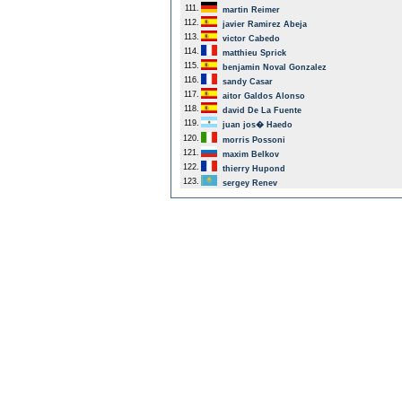
111.
martin Reimer
112.
javier Ramirez Abeja
113.
victor Cabedo
114.
matthieu Sprick
115.
benjamin Noval Gonzalez
116.
sandy Casar
117.
aitor Galdos Alonso
118.
david De La Fuente
119.
juan jos� Haedo
120.
morris Possoni
121.
maxim Belkov
122.
thierry Hupond
123.
sergey Renev