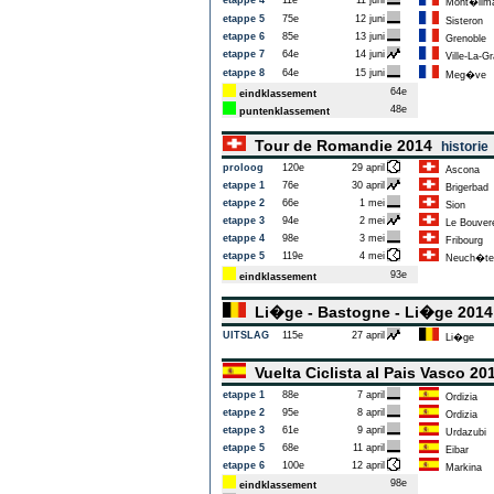
etappe 4
11e
11 juni
Mont�lim
etappe 5
75e
12 juni
Sisteron
etappe 6
85e
13 juni
Grenoble
etappe 7
64e
14 juni
Ville-La-G
etappe 8
64e
15 juni
Meg�ve
64e
eindklassement
48e
puntenklassement
Tour de Romandie 2014
historie
proloog
120e
29 april
Ascona
etappe 1
76e
30 april
Brigerbad
etappe 2
66e
1 mei
Sion
etappe 3
94e
2 mei
Le Bouver
etappe 4
98e
3 mei
Fribourg
etappe 5
119e
4 mei
Neuch�te
93e
eindklassement
Li�ge - Bastogne - Li�ge 201
UITSLAG
115e
27 april
Li�ge
Vuelta Ciclista al Pais Vasco 2
etappe 1
88e
7 april
Ordizia
etappe 2
95e
8 april
Ordizia
etappe 3
61e
9 april
Urdazubi
etappe 5
68e
11 april
Eibar
etappe 6
100e
12 april
Markina
98e
eindklassement