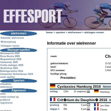
home
>
sporten
>
wielrennen
>
uitslagen renner
wielrennen
Kalender wielrennen
Wielrenploeg
Informatie over wielrenner
Uitslagen renner
Managerspellen
Massasprint 2026
Chr
Rosa Nostra 2026
naam:
Wegwedstrijd 2026
IJsmeester 2025
geboortedatum:
21-02
Vuelta mañager 2025
land:
Cana
Strafschop 2021
UCI nummer:
CAN1
Bettingpractice 2014
huidige ploeg:
IJsmeester Hollandcups 2013
oude spellen
Prestaties:
Sporten
schaatsen
Cyclassics Hamburg 2016
histor
wielrennen
Algemeen
uitslag
133e
21 augustus
Hamburg
links
neem contact op
Crit�rium du Dauphin� 2016
h
prikbord
registreren
proloog
93e
5 juni
Les Gets
etappe 1
26e
6 juni
Cluses