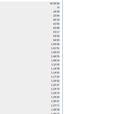
28:56\'60
70
16\'59
22\'84
40\'18
41\'60
42\'88
52\'17
53\'59
54\'63
1:00\'46
1:01\'51
1:03\'43
1:06\'55
1:08\'26
1:11\'05
1:14\'59
1:14\'62
1:17\'20
1:20\'02
1:22\'47
1:23\'70
1:24\'15
1:25\'45
1:26\'47
1:27\'71
1:28\'38