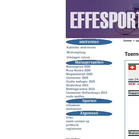
home
>
sp
wielrennen
Kalender wielrennen
Wielrenploeg
Toern
Uitslagen renner
Managerspellen
Massasprint 2026
Rosa Nostra 2026
Wegwedstrijd 2026
IJsmeester 2025
van 24
Vuelta mañager 2025
NEW:
v
Strafschop 2021
Bettingpractice 2014
IJsmeester Hollandcups 2013
Etappe
oude spellen
Sporten
schaatsen
wielrennen
Algemeen
links
neem contact op
prikbord
registreren
Wedstri