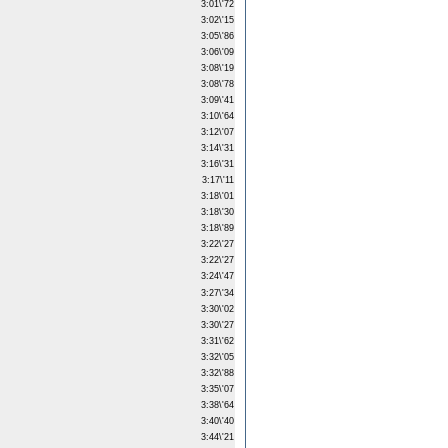
3:01\'72
3:02\'15
3:05\'86
3:06\'09
3:08\'19
3:08\'78
3:09\'41
3:10\'64
3:12\'07
3:14\'31
3:16\'31
3:17\'11
3:18\'01
3:18\'30
3:18\'89
3:22\'27
3:22\'27
3:24\'47
3:27\'34
3:30\'02
3:30\'27
3:31\'62
3:32\'05
3:32\'88
3:35\'07
3:38\'64
3:40\'40
3:44\'21