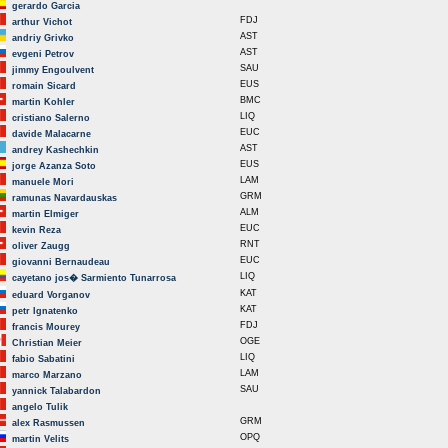
gerardo Garcia
FDJ
arthur Vichot
AST
andriy Grivko
AST
evgeni Petrov
SAU
jimmy Engoulvent
EUS
romain Sicard
BMC
martin Kohler
LIQ
cristiano Salerno
EUC
davide Malacarne
AST
andrey Kashechkin
EUS
jorge Azanza Soto
LAM
manuele Mori
GRM
ramunas Navardauskas
ALM
martin Elmiger
EUC
kevin Reza
RNT
oliver Zaugg
EUC
giovanni Bernaudeau
LIQ
cayetano jos� Sarmiento Tunarrosa
KAT
eduard Vorganov
KAT
petr Ignatenko
FDJ
francis Mourey
OGE
Christian Meier
LIQ
fabio Sabatini
LAM
marco Marzano
SAU
yannick Talabardon
angelo Tulik
GRM
alex Rasmussen
OPQ
martin Velits