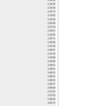
2:18\'02
2:19\'26
2:22\'45
2:23\'75
2:23\'82
2:24\'43
2:26\'06
2:27\'43
2:28\'07
2:32\'62
2:35\'71
2:35\'95
2:37\'46
2:38\'67
2:41\'34
2:43\'86
2:44\'89
2:46\'11
2:48\'51
2:48\'51
2:49\'51
2:49\'52
2:56\'17
2:56\'94
2:57\'02
2:57\'52
2:59\'26
3:00\'72