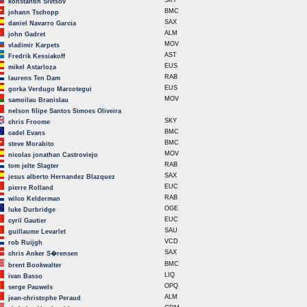
SKY
konstantin Sivtsov
BMC
johann Tschopp
SAX
daniel Navarro Garcia
ALM
john Gadret
MOV
vladimir Karpets
AST
Fredrik Kessiakoff
EUS
mikel Astarloza
RAB
laurens Ten Dam
EUS
gorka Verdugo Marcotegui
MOV
samoilau Branislau
nelson filipe Santos Simoes Oliveira
SKY
chris Froome
BMC
cadel Evans
BMC
steve Morabito
MOV
nicolas jonathan Castroviejo
RAB
tom jelte Slagter
SAX
jesus alberto Hernandez Blazquez
EUC
pierre Rolland
RAB
wilco Kelderman
OGE
luke Durbridge
EUC
cyril Gautier
SAU
guillaume Levarlet
VCD
rob Ruijgh
SAX
chris Anker S�rensen
BMC
brent Bookwalter
LIQ
ivan Basso
OPQ
serge Pauwels
ALM
jean-christophe Peraud