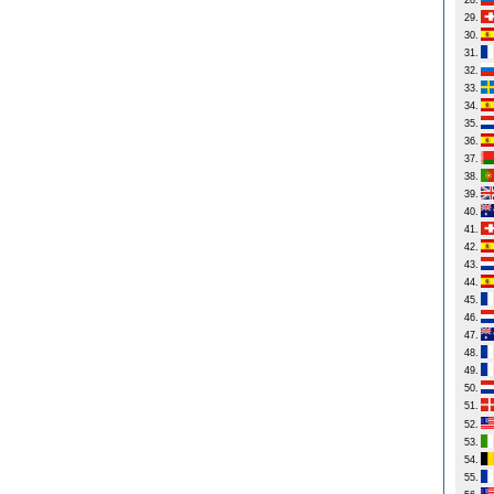
28.
29.
30.
31.
32.
33.
34.
35.
36.
37.
38.
39.
40.
41.
42.
43.
44.
45.
46.
47.
48.
49.
50.
51.
52.
53.
54.
55.