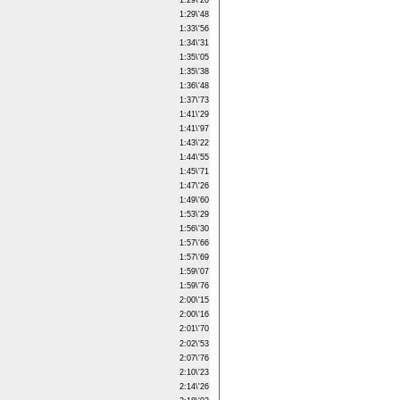
1:29\'20
1:29\'48
1:33\'56
1:34\'31
1:35\'05
1:35\'38
1:36\'48
1:37\'73
1:41\'29
1:41\'97
1:43\'22
1:44\'55
1:45\'71
1:47\'26
1:49\'60
1:53\'29
1:56\'30
1:57\'66
1:57\'69
1:59\'07
1:59\'76
2:00\'15
2:00\'16
2:01\'70
2:02\'53
2:07\'76
2:10\'23
2:14\'26