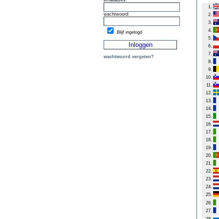
emailadres:
1.
wachtwoord:
2.
3.
4.
Blijf ingelogd
5.
6.
7.
wachtwoord vergeten?
8.
9.
10.
11.
12.
13.
14.
15.
16.
17.
18.
19.
20.
21.
22.
23.
24.
25.
26.
27.