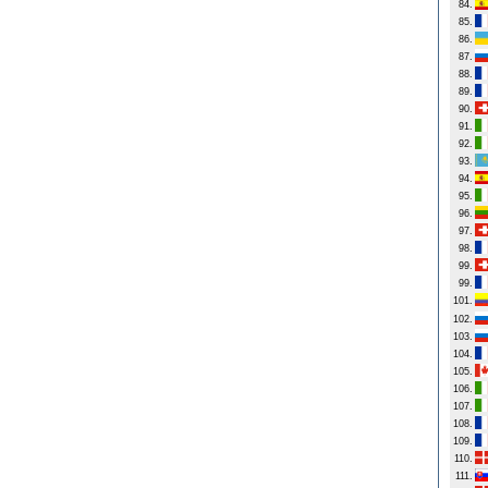
84.
85.
86.
87.
88.
89.
90.
91.
92.
93.
94.
95.
96.
97.
98.
99.
99.
101.
102.
103.
104.
105.
106.
107.
108.
109.
110.
111.