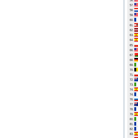
56.
57.
58.
59.
60.
61.
62.
63.
64.
65.
66.
67.
68.
69.
70.
71.
72.
73.
74.
74.
76.
77.
78.
79.
80.
81.
82.
83.