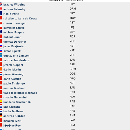
SKY
bradley Wiggins
GRM
andrew Talansky
SKY
richie Porte
MOV
rui alberto faria da Costa
AST
roman Kreuziger
LIQ
sylvester Szmyd
SKY
michael Rogers
FDJ
thibaut Pinot
VCD
thomas De Gendt
AST
janez Brajkovic
KAT
simon Spilak
VCD
gustav erik Larsson
SAU
fabrice Jeandesboz
SAU
jerome Coppel
GRM
daniel Martin
OGE
pieter Weening
OPQ
dario Cataldo
AST
paolo Tiralongo
SAU
maxime Mederel
RNT
tiago jose pinto Machado
ALM
rinaldo Nocentini
RAB
luis leon Sanchez Gil
RAB
stef Clement
RAB
bauke Mollema
RNT
andreas Kl�den
LAM
manuele Mori
FDJ
j�r�my Roy