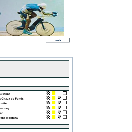
usanne
 Chaux-de-Fonds
utier
armey
on
ans-Montana