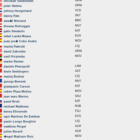
GRM
christian Vandevelde
GRM
peter Stetina
VCD
johnny Hoogerland
SKY
danny Pate
BMC
ama�l Moinard
RNT
thomas Rohregger
KAT
gatis Smukulis
EUS
mikel Landa Meana
MOV
juan jos� Cobo Acebo
LIQ
maciej Paterski
GRM
david Zabriskie
MOV
vasil Kiryienka
martin Reimer
LAM
daniele Pietropolli
AST
kevin Seeldrayers
LIQ
maciej Bodnar
RNT
george Bennett
KAT
giampaolo Caruso
MOV
ruben Plaza Molina
SAU
jean marc Marino
KAT
pavel Brutt
RAB
michael Matthews
FDJ
kenny Elissonde
EUS
egoi Martinez De Esteban
LIQ
paolo Longo Borghini
ALM
matthieu Perget
ALM
julien Berard
MOV
�ngel Madrazo Ruiz