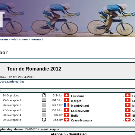
orten
>
wielrennen
>
toernooi
ooi:
Tour de Romandie 2012
-04-2012 t/m 29-04-2012
oorgaande edities
s
24-04
proloog
3.34 km
Lausanne
-
La
25-04
etappe 1
184.5 km
Morges
-
La
26-04
etappe 2
149.1 km
Montb�liard
-
Mo
27-04
etappe 3
157.6 km
La Neuveville
-
Ch
28-04
etappe 4
184 km
Bulle
-
Si
29-04
etappe 5
16.5 km
Crans-Montana
-
Cr
jduitslag
datum
: 29-04-2012
soort: etappe
etappe 5 - daguitslag